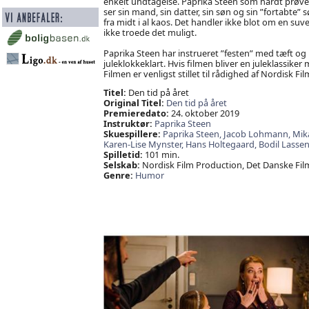
enkelt undtagelse. Paprika Steen som hårdt prøvet
ser sin mand, sin datter, sin søn og sin ”fortabt
fra midt i al kaos. Det handler ikke blot om en s
ikke troede det muligt.
Paprika Steen har instrueret ”festen” med tæft og
juleklokkeklart. Hvis filmen bliver en juleklassike
Filmen er venligst stillet til rådighed af Nordisk Fil
Titel:
Den tid på året
Original Titel:
Den tid på året
Premieredato:
24. oktober 2019
Instruktør:
Paprika Steen
Skuespillere:
Paprika Steen,
Jacob Lohmann,
Mik
Karen-Lise Mynster,
Hans Holtegaard,
Bodil Lasse
Spilletid:
101 min.
Selskab:
Nordisk Film Production, Det Danske Fil
Genre:
Humor