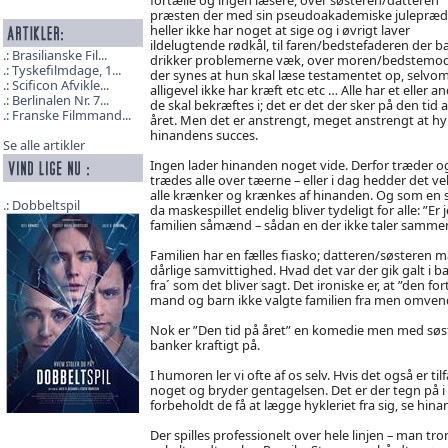
præsten der med sin pseudoakademiske julepræd
heller ikke har noget at sige og i øvrigt laver
ildelugtende rødkål, til faren/bedstefaderen der b
Brasilianske Fil...
drikker problemerne væk, over moren/bedstemo
Tyskefilmdage, 1...
der synes at hun skal læse testamentet op, selvo
Scificon Afvikle...
alligevel ikke har kræft etc etc … Alle har et eller a
Berlinalen Nr. 7...
de skal bekræftes i; det er det der sker på den tid a
Franske Filmmand...
året. Men det er anstrengt, meget anstrengt at hy
hinandens succes.
Se alle artikler
Ingen lader hinanden noget vide. Derfor træder o
trædes alle over tæerne – eller i dag hedder det vel
alle krænker og krænkes af hinanden. Og som en s
Dobbeltspil
da maskespillet endelig bliver tydeligt for alle: ”Er 
familien såmænd – sådan en der ikke taler samme
Familien har en fælles fiasko; datteren/søsteren ma
dårlige samvittighed. Hvad det var der gik galt i 
fra´ som det bliver sagt. Det ironiske er, at ”den 
mand og barn ikke valgte familien fra men omven
Nok er ”Den tid på året” en komedie men med søste
banker kraftigt på.
I humoren ler vi ofte af os selv. Hvis det også er t
noget og bryder gentagelsen. Det er der tegn på i
forbeholdt de få at lægge hykleriet fra sig, se hin
Der spilles professionelt over hele linjen – man tro