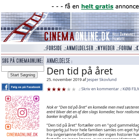
Den tid på året
25. november 2019 af
Jesper Skovlund
Skriv en kommentar
KØB FIL
Nok er ”Den tid på året” en komedie men med søstere
entré bliver det en af den slags komedier, hvor realism
banker kraftigt på.
”Den tid på året” fortæller om en ”god gammelda
borgerlig jul hvor hele familien samles om eget hyk
Fra svigersønne-forfatteren der ingen historier har
fortælle og ingen læsere, over søsteren/datteren