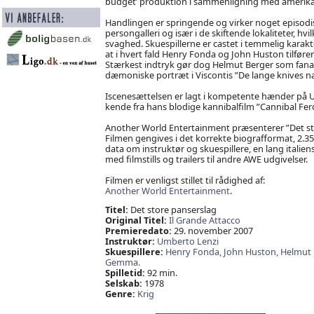
budget’ produktion i sammenligning med amerikan
Handlingen er springende og virker noget episodis
persongalleri og især i de skiftende lokaliteter, hv
svaghed. Skuespillerne er castet i temmelig kara
at i hvert fald Henry Fonda og John Huston tilfører
Stærkest indtryk gør dog Helmut Berger som fanat
dæmoniske portræt i Viscontis ”De lange knives na
Iscenesættelsen er lagt i kompetente hænder på U
kende fra hans blodige kannibalfilm ”Cannibal Fero
Another World Entertainment præsenterer ”Det st
Filmen gengives i det korrekte biografformat, 2.3
data om instruktør og skuespillere, en lang italiens
med filmstills og trailers til andre AWE udgivelser.
Filmen er venligst stillet til rådighed af:
Another World Entertainment
.
Titel:
Det store panserslag
Original Titel:
Il Grande Attacco
Premieredato:
29. november 2007
Instruktør:
Umberto Lenzi
Skuespillere:
Henry Fonda,
John Huston,
Helmut 
Gemma.
Spilletid:
92 min.
Selskab:
1978
Genre:
Krig