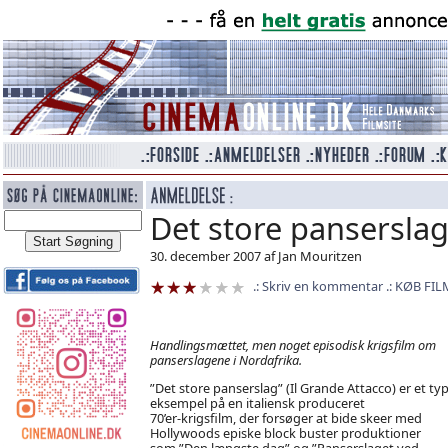
Det store pansersla
30. december 2007 af Jan Mouritzen
Skriv en kommentar
KØB FIL
Handlingsmættet, men noget episodisk krigsfilm om
panserslagene i Nordafrika.
”Det store panserslag” (Il Grande Attacco) er et typ
eksempel på en italiensk produceret
70’er-krigsfilm, der forsøger at bide skeer med
Hollywoods episke block buster produktioner
som ”Den længste dag” og ”Panserslaget ved