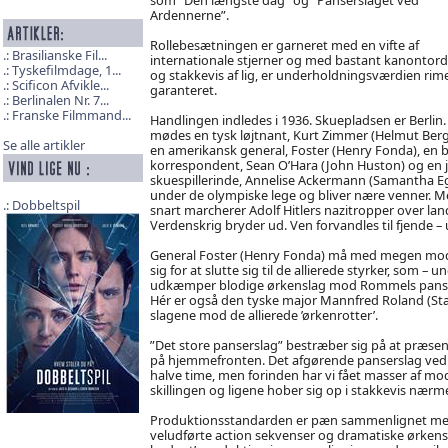
Ardennerne”.
Rollebesætningen er garneret med en vifte af
Brasilianske Fil...
internationale stjerner og med bastant kanontor
Tyskefilmdage, 1...
og stakkevis af lig, er underholdningsværdien rime
Scificon Afvikle...
garanteret.
Berlinalen Nr. 7...
Franske Filmmand...
Handlingen indledes i 1936. Skuepladsen er Berlin.
mødes en tysk løjtnant, Kurt Zimmer (Helmut Berg
Se alle artikler
en amerikansk general, Foster (Henry Fonda), en br
korrespondent, Sean O’Hara (John Huston) og en 
skuespillerinde, Annelise Ackermann (Samantha E
under de olympiske lege og bliver nære venner. 
Dobbeltspil
snart marcherer Adolf Hitlers nazitropper over land
Verdenskrig bryder ud. Ven forvandles til fjende – u
General Foster (Henry Fonda) må med megen modvilj
sig for at slutte sig til de allierede styrker, som 
udkæmper blodige ørkenslag mod Rommels panser
Hér er også den tyske major Mannfred Roland (Stac
slagene mod de allierede ’ørkenrotter’.
”Det store panserslag” bestræber sig på at præs
på hjemmefronten. Det afgørende panserslag ved 
halve time, men forinden har vi fået masser af m
skillingen og ligene hober sig op i stakkevis nærmes
Produktionsstandarden er pæn sammenlignet med an
veludførte action sekvenser og dramatiske ørkensla