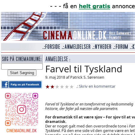
Farvel til Tyskland
9. maj 2018 af Patrick S. Sørensen
Skriv en kommentar
Farvel til Tyskland er en toneforvirret og kedsommelig
historie, der fejler på næsten alle parametre.
For dramatisk til at være sjov – For sjov til at 
dramatisk.
Der er noget galt med den overordnede tone i
Farv
Tyskland
. På den ene side vil den gerne være en le
komedie, og på den anden side et dybfølt drama. I