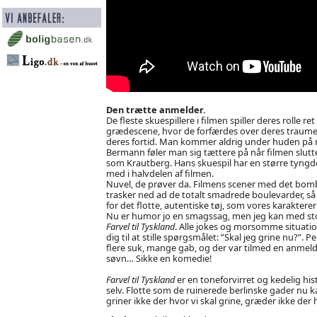
Den trætte anmelder.
De fleste skuespillere i filmen spiller deres rolle
grædescene, hvor de forfærdes over deres traumer
deres fortid. Man kommer aldrig under huden på 
Bermann føler man sig tættere på når filmen slutter
som Krautberg. Hans skuespil har en større tyngde,
med i halvdelen af filmen.
Nuvel, de prøver da. Filmens scener med det bomb
trasker ned ad de totalt smadrede boulevarder, så
for det flotte, autentiske tøj, som vores karakterer 
Nu er humor jo en smagssag, men jeg kan med stor
Farvel til Tyskland
. Alle jokes og morsomme situatio
dig til at stille spørgsmålet: ”Skal jeg grine nu?”.
flere suk, mange gab, og der var tilmed en anmelder 
søvn… Sikke en komedie!
Farvel til Tyskland
er en toneforvirret og kedelig hi
selv. Flotte som de ruinerede berlinske gader nu ka
griner ikke der hvor vi skal grine, græder ikke der