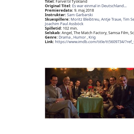
Titel:
Farvel til Tyskland
Original Titel:
Es war einmal in Deutschland...
Premieredato:
9. maj 2018
Instruktør:
Sam Garbarski
Skuespillere:
Moritz Bleibtreu,
Antje Traue,
Tim Se
Joachim Paul Assböck
Spilletid:
102 min.
Selskab:
Angel, The Match Factory, Samsa Film, S
Genre:
Drama
,
Humor
,
Krig
Link:
https://www.imdb.com/title/tt5609734/?ref_