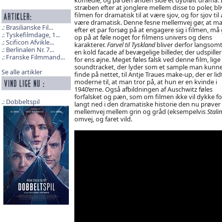
stræben efter at jonglere mellem disse to poler, bli
filmen for dramatisk til at være sjov, og for sjov til 
være dramatisk. Denne fesne mellemvej gør, at m
Brasilianske Fil...
efter et par forsøg på at engagere sig i filmen, må 
Tyskefilmdage, 1...
op på at føle noget for filmens univers og dens
Scificon Afvikle...
karakterer.
Farvel til Tyskland
bliver derfor langsomt
Berlinalen Nr. 7...
en kold facade af bevægelige billeder, der udspiller
Franske Filmmand...
for ens øjne. Meget føles falsk ved denne film, lige 
soundtracket, der lyder som et sample man kunn
Se alle artikler
finde på nettet, til Antje Traues make-up, der er lid
moderne til, at man tror på, at hun er en kvinde i
1940’erne. Også afbildningen af Auschwitz føles
forfalsket og pæn, som om filmen ikke vil dykke fo
Dobbeltspil
langt ned i den dramatiske historie den nu prøver
mellemvej mellem grin og gråd (eksempelvis
Stali
omvej, og faret vild.