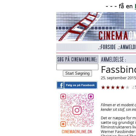
Fassbind
25. september 2015
Filmen er et modent o
kender sit stof, sin i
Det er næppe for meg
sætte sig grundigt i
filminstruktørers l
Werner Fassbinder (
Christian Braad Th