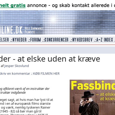
er - at elske uden at kræve
 af
Jesper Skovlund
Skriv en kommentar
KØB FILMEN HER
g afklaret værk af en instruktør der
nstruktør indgående
et sagt, at hvis man har lyst til at
nd i en af europæisk films største
iv og værk, nemlig tyskeren Rainer
1945 - 82) så bør man gå til
omsen. Thomsen udgav i 1975 ”I