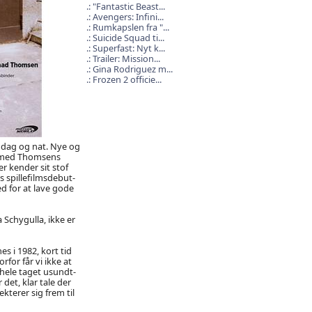
"Fantastic Beast...
Avengers: Infini...
Rumkapslen fra "...
Suicide Squad ti...
Superfast: Nyt k...
Trailer: Mission...
Gina Rodriguez m...
Frozen 2 officie...
 dag og nat. Nye og
r med Thomsens
r kender sit stof
s spillefilmsdebut-
d for at lave gode
Schygulla, ikke er
 i 1982, kort tid
for får vi ikke at
 hele taget usundt-
det, klar tale der
terer sig frem til