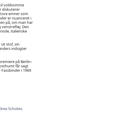
g til voldsomme
r diskuterer
. Store emner som
nder er nuanceret i
øven på, om man har
 venstrefløj. Den
iode, italienske
it stof, sin
inders indsigter
premiere på Berlin–
osthumt får sagt
 Fassbinder i 1969
drea Schober,