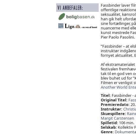
Fassbinder laver fi
offentlige reaktion
seksualitet, kønsrol
han gik helt ufordæ
sine fortællinger, 
nuancerne med eller
kunst mestrede Fass
Pier Paolo Pasolini.
”Fassbinder – at els
instruktør indgåend
fornyet aktualitet. E
Af ekstramateriale
festivalen fremhæve
tak til en god ven 
blev buhet ud for ”
Filmen er venligst st
Another World Ent
Titel:
Fassbinder - 
Original Titel:
Fass
Premieredato:
20.
Instruktør:
Christ
Skuespillere:
Rain
Margit Carstensen
Spilletid:
106 min.
Selskab:
Kollektiv 
Genre:
Dokumenta