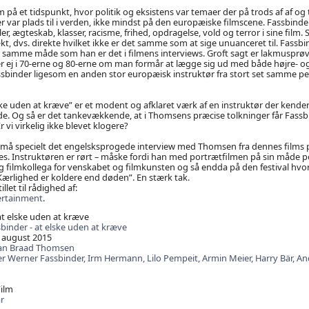
lm på et tidspunkt, hvor politik og eksistens var temaer der på trods af af o
er var plads til i verden, ikke mindst på den europæiske filmscene. Fassbinde
ler, ægteskab, klasser, racisme, frihed, opdragelse, vold og terror i sine film
kt, dvs. direkte hvilket ikke er det samme som at sige unuanceret til. Fassbi
på samme måde som han er det i filmens interviews. Groft sagt er lakmuspr
 ej i 70-erne og 80-erne om man formår at lægge sig ud med både højre- og
binder ligesom en anden stor europæisk instruktør fra stort set samme per
ke uden at kræve” er et modent og afklaret værk af en instruktør der kender s
e. Og så er det tankevækkende, at i Thomsens præcise tolkninger får Fassb
r vi virkelig ikke blevet klogere?
t må specielt det engelsksprogede interview med Thomsen fra dennes films 
s. Instruktøren er rørt – måske fordi han med portrætfilmen på sin måde p
og filmkollega for venskabet og filmkunsten og så endda på den festival hvor
Kærlighed er koldere end døden”. En stærk tak.
illet til rådighed af:
ertainment
.
at elske uden at kræve
binder - at elske uden at kræve
 august 2015
ian Braad Thomsen
er Werner Fassbinder,
Irm Hermann,
Lilo Pempeit,
Armin Meier,
Harry Bär,
An
Film
r