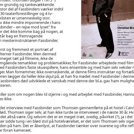
, en grundig og tankevækkende
or del af Fassbinders værker indtil
. 30 teaterforestillinger og 4 tv-
listen er umenneskelig stor.
v ikke mindre imponerende i hans
binder – en rejse mod lyset” fra
bør det ikke komme bag på nogen, at
tår bag en fremragende
mesterinstruktøren Fassbinder.
rst og fremmest et portræt af
Werner Fassbinder. Men dermed
eget tæt på filmene, ikke de
gående tematikker og problematikker, for Fassbinder arbejdede med film
ed Fassbinders faste skuespillere, hans ensemble og med ham selv veksle
er. Man fornemmer, ikke overraskende, at denne films instruktør og fortælle
ren lægger da heller ikke skjul på, at han fra mødet med Fassbinder i denne
l Fassbinders død udviklede et venskab med denne der bl.a. gav ham mulighe
teren.
ller som om nogen blev til stjerne i og med arbejdet med Fassbinder, Hanna 
s ikke.
 det interview med Fassbinder som Thomsen gennemførte på et hotel i Cannes
d. Thomsen siger selv, at han ikke turde se interviewet i de næste 30 år. Hvor
det altså være. Og selvom det er en meget træt, svedig, påvirket (?), ja i det
r sidde tung i en blød stol på hotelværelset, er det som Thomsen selv siger 
 på ham. Det er åbenlyst, at Fassbinder tænker over svarene og ofte reflek
r foran kameraet.