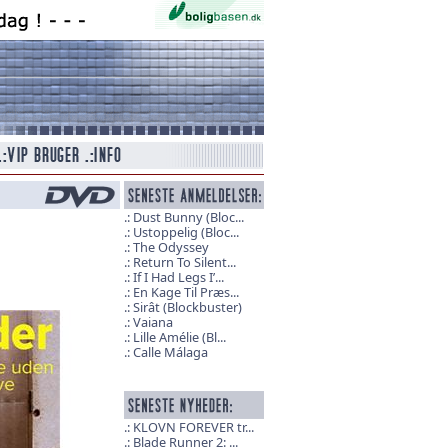
Dust Bunny (Bloc...
Ustoppelig (Bloc...
The Odyssey
Return To Silent...
If I Had Legs I’...
En Kage Til Præs...
Sirât (Blockbuster)
Vaiana
Lille Amélie (Bl...
Calle Málaga
KLOVN FOREVER tr...
Blade Runner 2: ...