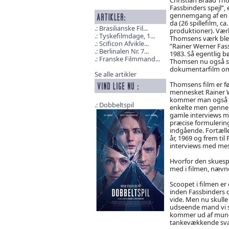
Fassbinders spejl”
gennemgang af en st
da (26 spillefilm, ca
Brasilianske Fil...
produktioner). Værk
Tyskefilmdage, 1...
Thomsens værk ble
Scificon Afvikle...
”Rainer Werner Fass
Berlinalen Nr. 7...
1983. Så egentlig 
Franske Filmmand...
Thomsen nu også s
dokumentarfilm om 
Se alle artikler
Thomsens film er fø
mennesket Rainer 
kommer man også m
Dobbeltspil
enkelte men gennem
gamle interviews m
præcise formulering
indgående. Fortælle
år, 1969 og frem ti
interviews med mes
Hvorfor den skuespi
med i filmen, nævne
Scoopet i filmen er
inden Fassbinders dø
vide. Men nu skulle 
udseende mand vi se
kommer ud af munden
tankevækkende sva