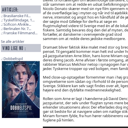
står sammen om at redde en udsat befolkningsgr
Nicolo Donato skærer med sin nye film igennem 
af de overflødige lag i myten og når ind til øjeblikk
Brasilianske Fil...
nerve, intensitet og angst hos en håndfuld af de jø
Tyskefilmdage, 1...
der søgte mod Gilleleje for derfra at søge en
Scificon Afvikle...
flugtmulighed videre til Sverige med én af de loka
Berlinalen Nr. 7...
fiskere. Samtidig bevares dog den del af myten, d
Franske Filmmand...
fortæller, at danskerne i overvejende grad stod
sammen om at redde deres jødiske medborgere.
Se alle artikler
Dramaet bliver faktisk ikke malet med stor og bre
pensel. Til gengæld kommer man helt ind under 
på jazzguitaristen Arne Itkin, hans kone Miriam og
Dobbeltspil
deres dreng Jacob. Arne afviser i første omgang, at
rabbiner Marcus Melchior netop i synagogen har v
jøder. Tyskerne tropper op ved boligen, men famili
Med close-up-optagelser fornemmer man i høj grad 
omgivelserne som sådan og i forhold til de personer
Sverige. Stikkere kan selv sagt findes over alt, li
højere end den dybfølte medmenneskelighed.
Rollen som Arne er lagt i hænderne på David Denc
jazzguitarist, der selv under flugten synes mere b
erkender situationens alvor. Der efterlades dog in
gør sit bedste for at navigere uden om natlige sti
Miriam fornem fylde, fra hun hører rabbinerens var
fuglene på himlen.