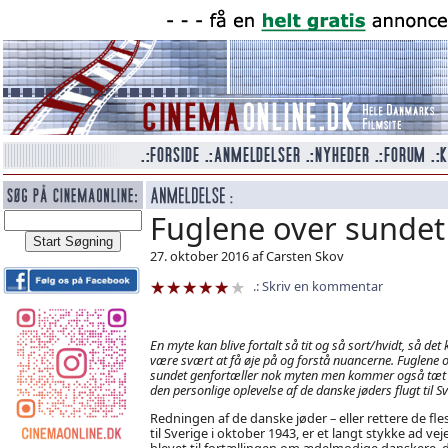
Fuglene over sundet
27. oktober 2016 af Carsten Skov
Skriv en kommentar
En myte kan blive fortalt så tit og så sort/hvidt, så det
være svært at få øje på og forstå nuancerne.
Fuglene 
sundet
genfortæller nok myten men kommer også tæt
den personlige oplevelse af de danske jøders flugt til Sv
Redningen af de danske jøder – eller rettere de fles
til Sverige i oktober 1943, er et langt stykke ad vej
blevet til fortællingen om ædelmodige danskere, 