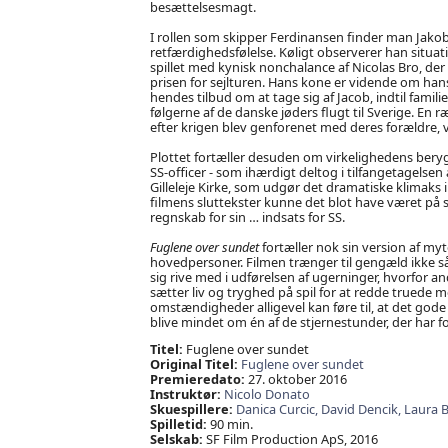
besættelsesmagt.
I rollen som skipper Ferdinansen finder man Jako
retfærdighedsfølelse. Køligt observerer han situ
spillet med kynisk nonchalance af Nicolas Bro, der ikk
prisen for sejlturen. Hans kone er vidende om hans 
hendes tilbud om at tage sig af Jacob, indtil famili
følgerne af de danske jøders flugt til Sverige. En
efter krigen blev genforenet med deres forældre, va
Plottet fortæller desuden om virkelighedens beryg
SS-officer - som ihærdigt deltog i tilfangetagelse
Gilleleje Kirke, som udgør det dramatiske klimaks i 
filmens sluttekster kunne det blot have været på sin 
regnskab for sin … indsats for SS.
Fuglene over sundet
fortæller nok sin version af myt
hovedpersoner. Filmen trænger til gengæld ikke så
sig rive med i udførelsen af ugerninger, hvorfor an
sætter liv og tryghed på spil for at redde truede 
omstændigheder alligevel kan føre til, at det gode 
blive mindet om én af de stjernestunder, der h
Titel:
Fuglene over sundet
Original Titel:
Fuglene over sundet
Premieredato:
27. oktober 2016
Instruktør:
Nicolo Donato
Skuespillere:
Danica Curcic,
David Dencik,
Laura 
Spilletid:
90 min.
Selskab:
SF Film Production ApS, 2016