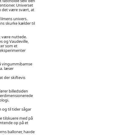
t fastholde selv den
ntioner. Universet
 det være svært, at
filmens univers.
s skurke kælder til
at være nuttede.
s og Vaudeville,
ker som et
s eksperimenter
små vingummibamse
a. læser
t der skiftevis
ører billedsiden
 overdimensionerede
ologi.
g til tider sågar
ine tilskuere med på
ventende op på et
rns balloner, havde