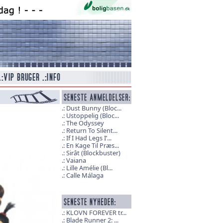
Dust Bunny (Bloc...
Ustoppelig (Bloc...
The Odyssey
Return To Silent...
If I Had Legs I’...
En Kage Til Præs...
Sirât (Blockbuster)
Vaiana
Lille Amélie (Bl...
Calle Málaga
KLOVN FOREVER tr...
Blade Runner 2: ...