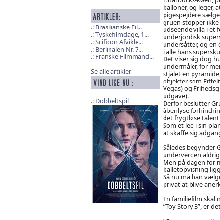
balloner, og leger, 
pigespejdere sælge
gruen stopper ikke h
Brasilianske Fil...
udseende villa i et
Tyskefilmdage, 1...
underjordisk super
Scificon Afvikle...
undersåtter, og en 
Berlinalen Nr. 7...
i alle hans supersku
Franske Filmmand...
Det viser sig dog hu
undermåler, for me
Se alle artikler
stjålet en pyramide
objekter som Eiffel
Vegas) og Frihedsg
udgave).
Dobbeltspil
Derfor beslutter Gr
åbenlyse forhindri
det frygtløse talen
Som et led i sin pl
at skaffe sig adgang
Således begynder Gru
underverden aldrig 
Men på dagen for må
balletopvisning lig
Så nu må han vælge 
privat at blive aner
En familiefilm ska
”Toy Story 3”, er de