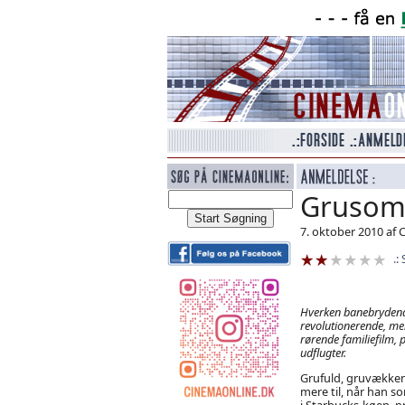
Grusom
7. oktober 2010 af 
Hverken banebrydende
revolutionerende, men 
rørende familiefilm, 
udflugter.
Grufuld, gruvækken
mere til, når han som
i Starbucks-køen, 