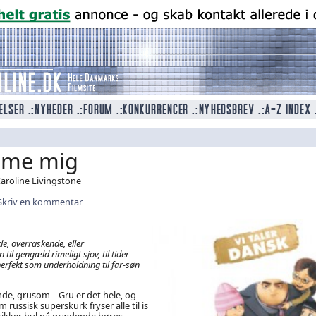
me mig
Caroline Livingstone
Skriv en kommentar
, overraskende, eller
til gengæld rimeligt sjov, til tider
perfekt som underholdning til far-søn
de, grusom – Gru er det hele, og
 russisk superskurk fryser alle til is
prikker hul på grædende børns