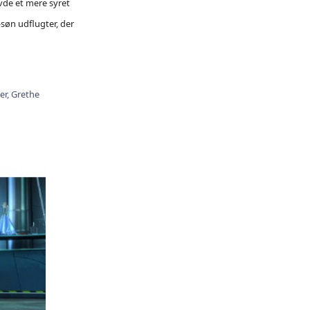
avde et mere syret
søn udflugter, der
er,
Grethe