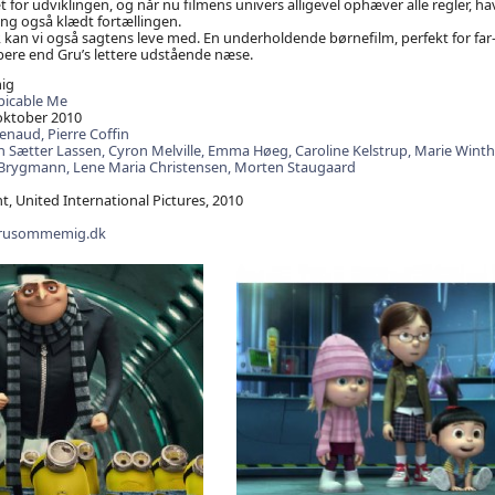
t for udviklingen, og når nu filmens univers alligevel ophæver alle regler, h
ting også klædt fortællingen.
kan vi også sagtens leve med. En underholdende børnefilm, perfekt for far-
bere end Gru’s lettere udstående næse.
ig
picable Me
oktober 2010
Renaud,
Pierre Coffin
n Sætter Lassen,
Cyron Melville,
Emma Høeg,
Caroline Kelstrup,
Marie Winth
 Brygmann,
Lene Maria Christensen,
Morten Staugaard
 United International Pictures, 2010
grusommemig.dk