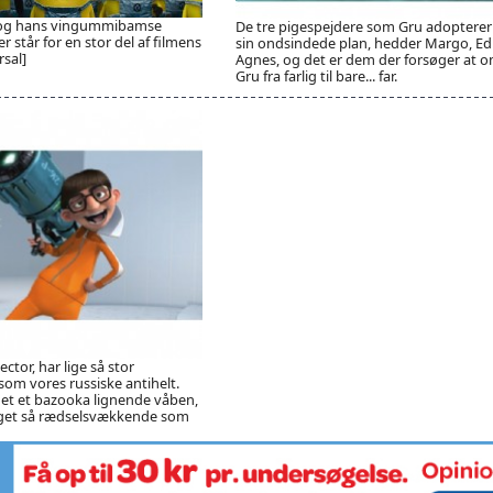
 og hans vingummibamse
De tre pigespejdere som Gru adopterer 
 står for en stor del af filmens
sin ondsindede plan, hedder Margo, Ed
rsal]
Agnes, og det er dem der forsøger at
Gru fra farlig til bare... far.
ctor, har lige så stor
som vores russiske antihelt.
det et bazooka lignende våben,
get så rædselsvækkende som