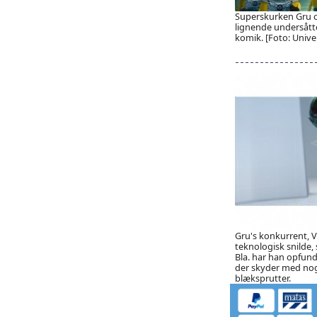
Superskurken Gru
lignende undersåtter
komik. [Foto: Unive
Gru's konkurrent, Ve
teknologisk snilde, 
Bla. har han opfun
der skyder med no
blæksprutter.