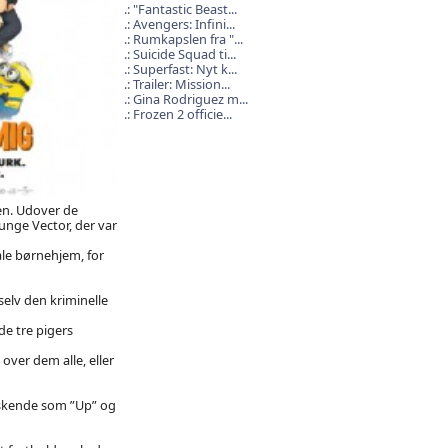
"Fantastic Beast...
Avengers: Infini...
Rumkapslen fra "...
Suicide Squad ti...
Superfast: Nyt k...
Trailer: Mission...
Gina Rodriguez m...
Frozen 2 officie...
nen. Udover de
nge Vector, der var
ale børnehjem, for
 selv den kriminelle
de tre pigers
ver dem alle, eller
øskende som ”Up” og