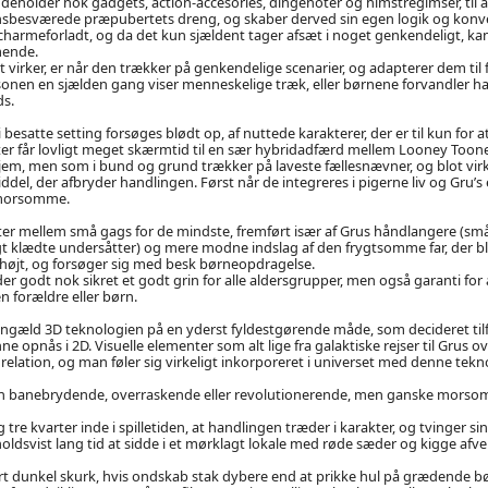
holder nok gadgets, action-accesories, dingenoter og himstregimser, til a
sbesværede præpubertets dreng, og skaber derved sin egen logik og konve
charmeforladt, og da det kun sjældent tager afsæt i noget genkendeligt, kan
mende.
t virker, er når den trækker på genkendelige scenarier, og adapterer dem til 
nen en sjælden gang viser menneskelige træk, eller børnene forvandler han
ds.
besatte setting forsøges blødt op, af nuttede karakterer, der er til kun for 
er får lovligt meget skærmtid til en sær hybridadfærd mellem Looney Toone
hjem, men som i bund og grund trækker på laveste fællesnævner, og blot vir
del, der afbryder handlingen. Først når de integreres i pigerne liv og Gru’
r morsomme.
ter mellem små gags for de mindste, fremført især af Grus håndlangere (
t klædte undersåtter) og mere modne indslag af den frygtsomme far, der bl
højt, og forsøger sig med besk børneopdragelse.
r godt nok sikret et godt grin for alle aldersgrupper, men også garanti for a
en forældre eller børn.
engæld 3D teknologien på en yderst fyldestgørende måde, som decideret tilf
ne opnås i 2D. Visuelle elementer som alt lige fra galaktiske rejser til Grus
relation, og man føler sig virkeligt inkorporeret i universet med denne tekn
en banebrydende, overraskende eller revolutionerende, men ganske morsom o
 tre kvarter inde i spilletiden, at handlingen træder i karakter, og tvinger s
rholdsvist lang tid at sidde i et mørklagt lokale med røde sæder og kigge af
 dunkel skurk, hvis ondskab stak dybere end at prikke hul på grædende bø