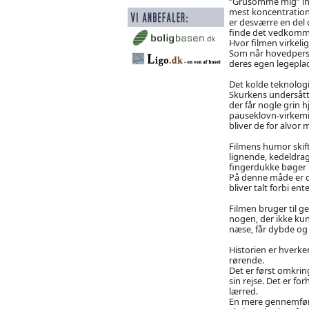
”Grusomme mig” inde
mest koncentration
er desværre en del 
finde det vedkom
Hvor filmen virkelig
Som når hovedperso
deres egen legepla
Det kolde teknologi 
Skurkens undersått
der får nogle grin 
pauseklovn-virkemid
bliver de for alvo
Filmens humor skif
lignende, kedeldrag
fingerdukke bøger 
På denne måde er de
bliver talt forbi ent
Filmen bruger til g
nogen, der ikke kun
næse, får dybde og 
Historien er hverk
rørende.
Det er først omkring
sin rejse. Det er fo
lærred.
En mere gennemført