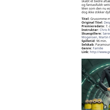
skabt et bedre afsæ
og fantasifuldt set
Men som den nu er, 
dog ikke stikker dy
Titel:
Grusomme m
Original Titel:
Des
Premieredato:
7. 
Instruktør:
Chris 
Skuespillere:
Søre
Mogensen,
Martin
Spilletid:
96 min.
Selskab:
Paramount,
Genre:
Familie
Link:
http://www.