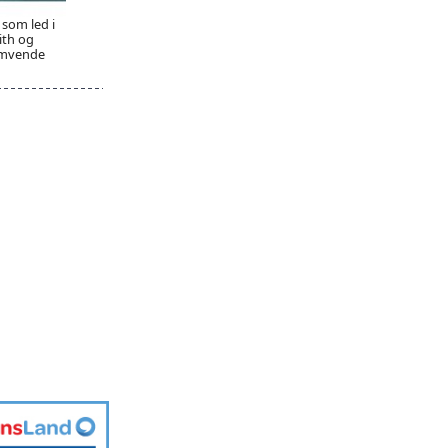
som led i
ith og
 omvende