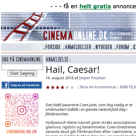
Hail, Caesar!
16. august 2016 af
Jesper Poulsen
Skriv en kommentar
KØB FIL
Den hidtil pauvreste Coen-joint, som dog stadig er et
småmuntert indblik i en ganske rædselsfuld dag i
filmbranchen.
Hollywood! Alene navnet giver straks associationer 
glamour, rigdom og berømmelse. Coen-brødrene
seneste skud går filmbranchen efter i sømmene, 
leverer en kærlig hyldest (læs: los i røven) til medie