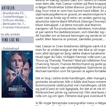
over dem alle. Hail, Caesar trykker på flere knappe
vi følger filmdirektør Eddie Mannix (Josh Brolin) p
dag, hvor intet er som han kunne have håbet. En a
Brasilianske Fil...
stjerneskuespillerne er gravid, en westernstjerne 
Tyskefilmdage, 1...
svært ved at finde sig til rette i en anden genre o
Scificon Afvikle...
absolutte stjerne Baird Whitlock (George Clooney)
Berlinalen Nr. 7...
bliver kidnappet. I al dette morads skal Mannix
Franske Filmmand...
navigere i alt fra producenter, teknikere, instruktø
et par søstre fra sladderpressen, som blander sig i 
Se alle artikler
Alt handler om at bevare fatningen og sende et sm
uadtil. Men Mannix er presset, særdeles presset…
Hail, Caesar er Coen-brødrenes dårligste værk til d
Dobbeltspil
men for at understrege at det slet ikke er så ringe en
som altid slynget en lang række skæve karakterer 
Hvad siger du f.eks. til Ralph Fiennes’ rolle som L
Thora og Thessaly Thacker? Med på rollelisten find
Channing Tatum, Frances McDormand og gode gaml
sminket til noget nær ukendelighed. Stjernerne siger
Michael Gambon som fik tjansen at agere fortæller
Det er dog i sidste ende handlingen, eller mangel
groteske situationer. Når vi både skal have ro
kommunistisk ubåd puttet ind i handlingen, så bl
og Joel (Coen) er nok ligeglade, for det er et nik 
filmbranchen på én og samme tid. Film skal laves s
rolle om og om igen. Filmene skal give overskud f
Vi får nogle fantastiske scenografier mens vi følg