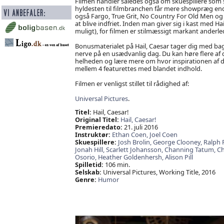
Filmen handler således også om skuespillere som sp
hyldesten til filmbranchen får mere showpræg end 
også Fargo, True Grit, No Country For Old Men og 
at blive indfriet. Inden man giver sig i kast med H
muligt), for filmen er stilmæssigt markant anderled
Bonusmaterialet på Hail, Caesar tager dig med bag
nerve på en usædvanlig dag. Du kan høre flere af 
helheden og lære mere om hvor inspirationen af de
mellem 4 featurettes med blandet indhold.
Filmen er venligst stillet til rådighed af:
Universal Pictures
.
Titel:
Hail, Caesar!
Original Titel:
Hail, Caesar!
Premieredato:
21. juli 2016
Instruktør:
Ethan Coen,
Joel Coen
Skuespillere:
Josh Brolin,
George Clooney,
Ralph 
Jonah Hill,
Scarlett Johansson,
Channing Tatum,
Ch
Osorio,
Heather Goldenhersh,
Alison Pill
Spilletid:
106 min.
Selskab:
Universal Pictures, Working Title, 2016
Genre:
Humor