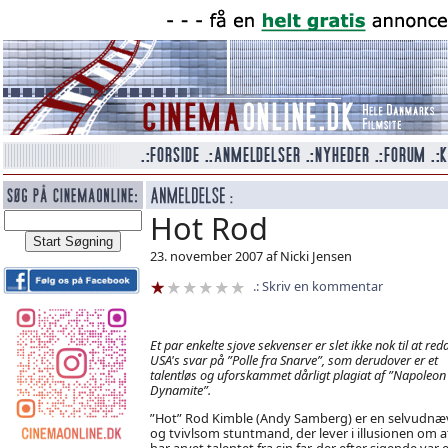
Hot Rod
23. november 2007 af Nicki Jensen
Skriv en kommentar
Et par enkelte sjove sekvenser er slet ikke nok til at red
USA's svar på ”Polle fra Snarve”, som derudover er et
talentløs og uforskammet dårligt plagiat af ”Napoleon
Dynamite”.
”Hot” Rod Kimble (Andy Samberg) er en selvudnæ
og tvivlsom stuntmand, der lever i illusionen om a
har arvet talentet fra sin far, der efter sigende var 