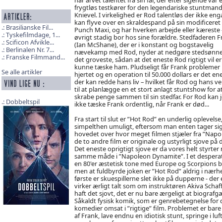
frygtløs testkører for den legendariske stuntmand
Knievel. I virkelighed er Rod talentløs der ikke en
kan flyve over en skraldespand på sin modificeret
Brasilianske Fil...
Punch Maxi, og har hverken arbejde eller kæreste -
Tyskefilmdage, 1...
øvrigt stadig bor hos sine forældre. Stedfaderen F
Scificon Afvikle...
(Ian McShane), der er i konstant og bogstavelig
Berlinalen Nr. 7...
nævekamp med Rod, nyder at nedgøre stedsønn
Franske Filmmand...
det groveste, sådan at det eneste Rod rigtigt vil er
kunne tæske ham. Pludseligt får Frank probleme
Se alle artikler
hjertet og en operation til 50.000 dollars er det en
der kan redde hans liv – hvilket får Rod og hans v
til at planlægge en et stort anlagt stuntshow for a
skrabe penge sammen til sin stedfar. For Rod kan 
Dobbeltspil
ikke tæske Frank ordentlig, når Frank er død...
Fra start til slut er ”Hot Rod” en underlig oplevel
simpelthen umuligt, eftersom man enten tager sig i
hovedet over hvor meget filmen stjæler fra ”Napol
de to andre film er originale og ustyrligt sjove på
Det eneste oprigtigt sjove er da vores helt styrter
samme måde i ”Napoleon Dynamite”. I et desperat fo
en 80'er æstetisk tone med Europe og Scorpions br
men at fuldbyrde joken er ”Hot Rod” aldrig i nærhed
første er skuespillerne slet ikke på dupperne - der 
virker ærligt talt som om instruktøren Akiva Schaff
haft det sjovt, det er nu bare ærgeligt at biografg
Såkaldt fysisk komik, som er genrebetegnelse for 
komedier omsat i ”rigtige” film. Problemet er bare 
af Frank, lave endnu en idiotisk stunt, springe i lu