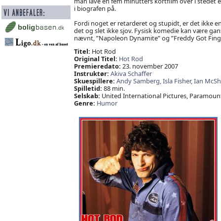
man lave en fem minutters kortfilm over i stedet e
i biografen på.
Fordi noget er retarderet og stupidt, er det ikke e
det og slet ikke sjov. Fysisk komedie kan være gan
nævnt, ”Napoleon Dynamite” og ”Freddy Got Finge
Titel:
Hot Rod
Original Titel:
Hot Rod
Premieredato:
23. november 2007
Instruktør:
Akiva Schaffer
Skuespillere:
Andy Samberg,
Isla Fisher,
Ian McSh
Spilletid:
88 min.
Selskab:
United International Pictures, Paramoun
Genre:
Humor