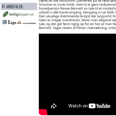
været en lille revolution i periferien på de røde løbe
Schumer er, trods kritik, med til at gøre Hollywoo
hovedperson Renee Bennett en tale til et modeshow,
uskyld vi alle havde engang. Dengang vi var fyldt 
Den ukuelige drømmende livslyst der langsomt for
talen er meget overdreven, bliver man alligevel
næ
tale, og det går først rigtig op for en her, at man 
Bennett. Taget resten af filmen i betrækning, vir