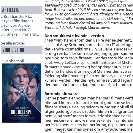
lidt af en fastelavnstønde i visse kredse, og det går
selvfølgelig også ud over hendes gøren i filmens verde
Hvor Trainwreck fra 2015 blev en stor succes, var Sna
fra 2017 en god kandidat til årets dårligste film. Hend
Brasilianske Fil...
tredje hovedrolle i en film kommer så i skikkelse af I Fe
Tyskefilmdage, 1...
Pretty, og hvor falder den så på Amy Schumer-skalaen
Scificon Afvikle...
Svaret er lidt halv-kedeligt: Midt imellem.
Berlinalen Nr. 7...
Franske Filmmand...
Den smukkeste kvinde i verden.
I Feel Pretty
handler om den usikre Renee Bennett,
Se alle artikler
spillet af Amy Schumer, som arbejder i IT-afdelinge
det kendte kosmetikfirma Lily LeClaire. Hendes k
er dog i en kælder som ikke engang ligger i samm
bygning som selve firmaet. Hendes store idol er 
Dobbeltspil
chef, Avery LeClaire, spillet helt fantastisk af Mic
firmaets hovedkvarter og her opdager hun, at de
det er jo hendes drømmejob! Men hendes lave selvti
falder og slår hovedet på en motionscykel, der e
kvinde i verden. Hendes nyfundne selvtillid tager
der mon, når hun en dag finder ud af, at hendes u
Rørende klimaks.
Denne præmis er noget man har set i filmens verd
filmnørd før man fra første minut godt kan se hvo
filmens stærke side, og selvom humoren nok vil ti
til gengæld lige præcis redder filmen fra afgrunde
nemlig på samfundets forskruede skønhedsideal, o
mennesker (eller andre mennesker der i samfunde
perfekte menneskers bannerføring, og skaber kun
Igen, meget kan man synes om Amy Schumer, men 