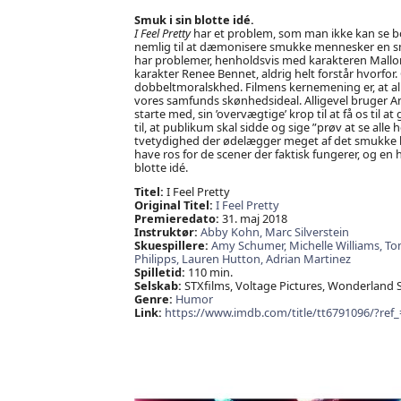
Smuk i sin blotte idé.
I Feel Pretty
har et problem, som man ikke kan se bo
nemlig til at dæmonisere smukke mennesker en smu
har problemer, henholdsvis med karakteren Mallo
karakter Renee Bennet, aldrig helt forstår hvorfo
dobbeltmoralskhed. Filmens kernemening er, at al
vores samfunds skønhedsideal. Alligevel bruger Amy
starte med, sin ’overvægtige’ krop til at få os til a
til, at publikum skal sidde og sige ”prøv at se alle
tvetydighed der ødelægger meget af det smukke bud
have ros for de scener der faktisk fungerer, og en h
blotte idé.
Titel:
I Feel Pretty
Original Titel:
I Feel Pretty
Premieredato:
31. maj 2018
Instruktør:
Abby Kohn,
Marc Silverstein
Skuespillere:
Amy Schumer,
Michelle Williams,
To
Philipps,
Lauren Hutton,
Adrian Martinez
Spilletid:
110 min.
Selskab:
STXfilms, Voltage Pictures, Wonderland 
Genre:
Humor
Link:
https://www.imdb.com/title/tt6791096/?ref_