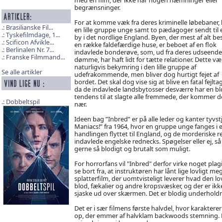
begrænsninger.
For at komme væk fra deres kriminelle løbebaner, 
Brasilianske Fil...
en lille gruppe unge samt to pædagoger sendt til en
Tyskefilmdage, 1...
by i det nordlige England. Byen, der mest af alt bes
Scificon Afvikle...
en række faldefærdige huse, er beboet af en flok
Berlinalen Nr. 7...
indavlede bonderøve, som, ud fra deres udseende
Franske Filmmand...
dømme, har haft lidt for tætte relationer. Dette v
naturligvis bekymring i den lille gruppe af
Se alle artikler
udefrakommende, men bliver dog hurtigt fejet af
bordet. Det skal dog vise sig at blive en fatal fejlta
da de indavlede landsbytosser desværre har en bl
tendens til at slagte alle fremmede, der kommer 
Dobbeltspil
nær.
Ideen bag ”Inbred” er på alle leder og kanter tyvst
Maniacs!” fra 1964, hvor en gruppe unge fanges i 
handlingen flyttet til England, og de morderiske re
indavlede engelske rednecks. Spøgelser eller ej, s
gerne så blodigt og brutalt som muligt.
For horrorfans vil "Inbred" derfor virke noget plag
se bort fra, at instruktøren har lånt lige lovligt mege
splatterfilm, der uomtvisteligt leverer hvad den lov
blod, fækalier og andre kropsvæsker, og der er ikke
sjaske ud over skærmen. Det er blodig underholdn
Det er i sær filmens første halvdel, hvor karakter
op, der emmer af halvklam backwoods stemning. F