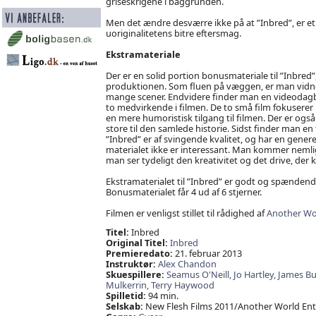
griseskrigene i baggrunden.
Men det ændre desværre ikke på at ”Inbred”, er e
uoriginalitetens bitre eftersmag.
Ekstramateriale
Der er en solid portion bonusmateriale til ”Inbred
produktionen. Som fluen på væggen, er man vidne
mange scener. Endvidere finder man en videodagb
to medvirkende i filmen. De to små film fokuserer p
en mere humoristisk tilgang til filmen. Der er også 
store til den samlede historie. Sidst finder man en tr
”Inbred” er af svingende kvalitet, og har en gene
materialet ikke er interessant. Man kommer nemlig
man ser tydeligt den kreativitet og det drive, d
Ekstramaterialet til ”Inbred” er godt og spændend
Bonusmaterialet får 4 ud af 6 stjerner.
Filmen er venligst stillet til rådighed af
Another Wo
Titel:
Inbred
Original Titel:
Inbred
Premieredato:
21. februar 2013
Instruktør:
Alex Chandon
Skuespillere:
Seamus O'Neill,
Jo Hartley,
James Bu
Mulkerrin,
Terry Haywood
Spilletid:
94 min.
Selskab:
New Flesh Films 2011/Another World En