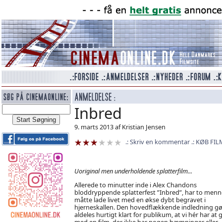
Inbred
9. marts 2013 af Kristian Jensen
Skriv en kommentar
KØB FIL
Uoriginal men underholdende splatterfilm...
Allerede to minutter inde i Alex Chandons
bloddryppende splatterfest ”Inbred”, har to menn
måtte lade livet med en økse dybt begravet i
hjerneskallen. Den hovedflækkende indledning gø
aldeles hurtigt klart for publikum, at vi hér har at 
med en film, der ikke har nogen hæmninger eller