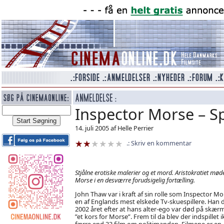
Inspector Morse – S
14. juli 2005 af Helle Perrier
Skriv en kommentar
Stjålne erotiske malerier og et mord. Aristokratiet mød
Morse i en desværre forudsigelig fortælling.
John Thaw var i kraft af sin rolle som Inspector Mo
en af Englands mest elskede Tv-skuespillere. Han 
2002 året efter at hans alter-ego var død på skærm
”et kors for Morse”. Frem til da blev der indspillet i
færre end 33 film om politimanden. Filmene er en