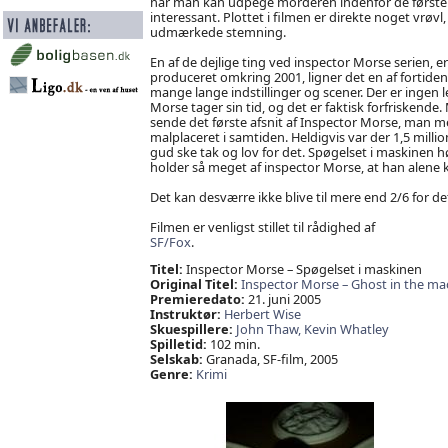
når man kan udpege morderen indenfor de første ti
interessant. Plottet i filmen er direkte noget vrøv
udmærkede stemning.
En af de dejlige ting ved inspector Morse serien, er
produceret omkring 2001, ligner det en af fortiden
mange lange indstillinger og scener. Der er ingen le
Morse tager sin tid, og det er faktisk forfriskende
sende det første afsnit af Inspector Morse, man m
malplaceret i samtiden. Heldigvis var der 1,5 million
gud ske tak og lov for det. Spøgelset i maskinen hø
holder så meget af inspector Morse, at han alene 
Det kan desværre ikke blive til mere end 2/6 for de
Filmen er venligst stillet til rådighed af
SF/Fox
.
Titel:
Inspector Morse – Spøgelset i maskinen
Original Titel:
Inspector Morse – Ghost in the ma
Premieredato:
21. juni 2005
Instruktør:
Herbert Wise
Skuespillere:
John Thaw,
Kevin Whatley
Spilletid:
102 min.
Selskab:
Granada, SF-film, 2005
Genre:
Krimi