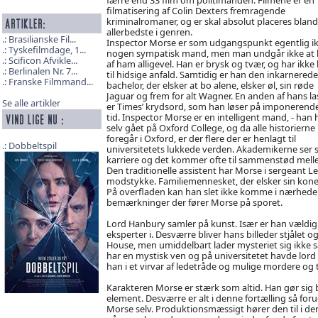
filmatisering af Colin Dexters fremragende
kriminalromaner, og er skal absolut placeres bland
allerbedste i genren.
Brasilianske Fil...
Inspector Morse er som udgangspunkt egentlig i
Tyskefilmdage, 1...
nogen sympatisk mand, men man undgår ikke at 
Scificon Afvikle...
af ham alligevel. Han er brysk og tvær, og har ikke 
Berlinalen Nr. 7...
til hidsige anfald. Samtidig er han den inkarnerede
Franske Filmmand...
bachelor, der elsker at bo alene, elsker øl, sin røde
Jaguar og frem for alt Wagner. En anden af hans la
Se alle artikler
er Times’ krydsord, som han løser på imponerende
tid. Inspector Morse er en intelligent mand, - han 
selv gået på Oxford College, og da alle historierne
foregår i Oxford, er der flere der er henlagt til
Dobbeltspil
universitetets lukkede verden. Akademikerne ser sk
karriere og det kommer ofte til sammenstød mel
Den traditionelle assistent har Morse i sergeant L
modstykke. Familiemennesket, der elsker sin kone
På overfladen kan han slet ikke komme i nærheden
bemærkninger der fører Morse på sporet.
Lord Hanbury samler på kunst. Især er han vældig g
eksperter i. Desværre bliver hans billeder stjålet
House, men umiddelbart lader mysteriet sig ikke 
har en mystisk ven og på universitetet havde lord
han i et virvar af ledetråde og mulige mordere og t
Karakteren Morse er stærk som altid. Han gør sig be
element. Desværre er alt i denne fortælling så foru
Morse selv. Produktionsmæssigt hører den til i de