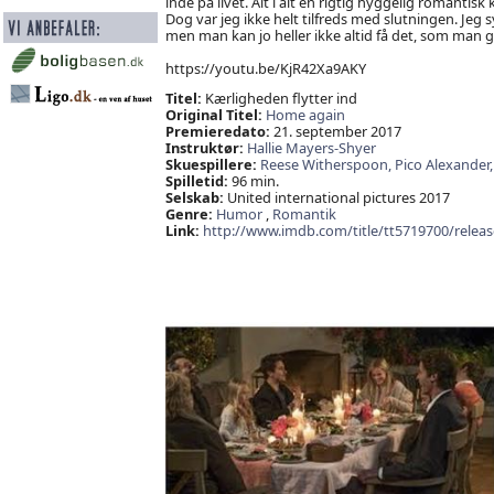
inde på livet. Alt i alt en rigtig hyggelig roman
Dog var jeg ikke helt tilfreds med slutningen. Jeg
men man kan jo heller ikke altid få det, som man ge
https://youtu.be/KjR42Xa9AKY
Titel:
Kærligheden flytter ind
Original Titel:
Home again
Premieredato:
21. september 2017
Instruktør:
Hallie Mayers-Shyer
Skuespillere:
Reese Witherspoon,
Pico Alexander
Spilletid:
96 min.
Selskab:
United international pictures 2017
Genre:
Humor
,
Romantik
Link:
http://www.imdb.com/title/tt5719700/releas