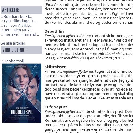
(Pico Alexander), der er ude med to venner for at f
deres succes. Før hun ved af det, har hendes mor
inviteret de tre fyre til at bo i annexet. Pigerne triv
Brasilianske Fil...
med det nye selskab, men lige som alt ser lysere u
Tyskefilmdage, 1...
dukker hendes eks mand op og beder om en chance
Scificon Afvikle...
Berlinalen Nr. 7...
Debutfilm
Franske Filmmand...
Kærligheden flytter ind
er en romantisk komedie, der
skrevet og instrueret af Hallie Mayers-Shyer og det
Se alle artikler
hendes debutfilm. Hun fik dog lidt hjælp af hend
Nancy Mayers, som er producer på filmen og som 
har lavet romantiske film som
Når du mindst venter
(2003),
Det’ indviklet
(2009) og
The Intern
(2015).
Dobbeltspil
Skilsmisser
Filmen
Kærligheden flytter ind
tager fat i et emne so
Hele ens verden styrter i grus og man skal til at 
mange skal ud i den jungle, det er at date. Jeg synt
bortset fra at de færreste fyrreårige enlige kvinder
dog også sine betænkeligheder over at indlede et 
have mistet sit ægteskab og sin mand og skal allig
går en svær tid i møde. Det er ikke let at stable en 
Et frisk pust
Kærligheden flytter ind
er bestemt et frisk pust. Den 
underholdt. Det var en god komedie, der fik smilet
Romantik var der også en hel del af og jeg blev helt
men jeg er også en håbløs romantiker. Da skilsmisse
gang, for hvis man ikke selv er skilt, så kender m