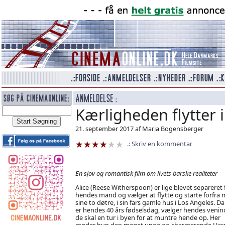
Kærligheden flytter 
21. september 2017 af Maria Bogensberger
Skriv en kommentar
En sjov og romantisk film om livets barske realiteter
Alice (Reese Witherspoon) er lige blevet separeret 
hendes mand og vælger at flytte og starte forfra
sine to døtre, i sin fars gamle hus i Los Angeles. Da
er hendes 40 års fødselsdag, vælger hendes venin
de skal en tur i byen for at muntre hende op. Her
møder hun den meget unge og charmerende Har