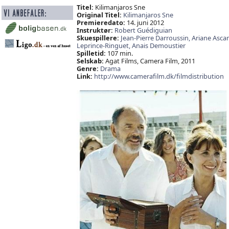
Titel:
Kilimanjaros Sne
Original Titel:
Kilimanjaros Sne
Premieredato:
14. juni 2012
Instruktør:
Robert Guédiguian
Skuespillere:
Jean-Pierre Darroussin,
Ariane Ascar
Leprince-Ringuet,
Anais Demoustier
Spilletid:
107 min.
Selskab:
Agat Films, Camera Film, 2011
Genre:
Drama
Link:
http://www.camerafilm.dk/filmdistribution