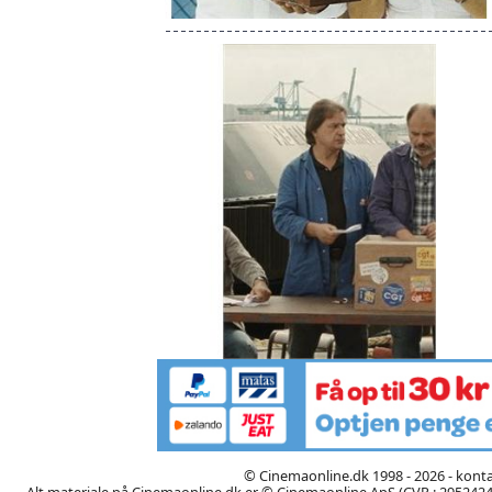
© Cinemaonline.dk 1998 - 2026 - kont
Alt materiale på Cinemaonline.dk er © Cinemaonline ApS (CVR.: 29524246)