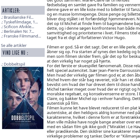
fødselsdag en samlet gave fra familien og vennern
denne gave er en lille kiste med to billetter til Tanz
og en masse lommepenge. Disse penge og billette
Brasilianske Fil...
bliver dog stjålet i et forfærdeligt hjemmerøveri. N
Tyskefilmdage, 1...
det op til Michel at finde frem til bagmændene ba
Scificon Afvikle...
dette, og i denne søgen konfronteres han både m
Berlinalen Nr. 7...
samvittighed og prioriteterne i livet. Filmens titel e
Franske Filmmand...
taget fra et digt af forfatteren Victor Hugo.
Se alle artikler
Filmen er god. Så er det sagt. Det er en lille perle, 
åbner sig op. Fra starten af synes den kedelig og b
men som filmen skrider frem, går det op for besk
at den virkelig har noget på hjerte.
Dobbeltspil
For det første er skuespillet fænomenalt. Disse rel
helt speciel autencitet. Især Jean-Pierre Darroussi
Men hvad der virkelig gør filmen god er, at den åbn
Michel hvem der står bag røveriet, står han i et 
bevidst om hvad der har drevet dem til disse han
Michel tænker meget over hvad der er rigtigt og hva
moralske regelsæt, og konsekvenserne er store. I
Claire, og bakker Michel op i enhver handling. Dett
autentisk på film.
Filmen kunne let have blevet reduceret til en plat 
autentiske, at den heldigvis aldrig kommer ned på 
karaktererne, hvilket i denne form er at foretrække
Man ville måske have nogle bange anelser over en 
med en sådan film gik ikke godt (”Miraklet i Le Hav
eller prædikende. Den skildrer sine karakterer me
virkelige problemer og tanker. Derfor er ”Kilimanjar