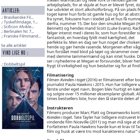
arbejdsplads, for at skjule at hun er blevet fyret, 
har udviklet et stort alkoholforbrug. På sin plads f
toget kører hun forbi sit gamle hus og for at abst
Brasilianske Fil...
fra synet, fokusere hun i stedet på et hus få numr
Tyskefilmdage, 1...
derfra, nummer 15. Der bor den smukke Megan (H
Scificon Afvikle...
Bennett) og hendes mand Scott (Luke Evans). Rac
Berlinalen Nr. 7...
følger intenst med i deres liv, som hun forestiller si
Franske Filmmand...
fantastisk, en hverdag fyldt med kærlighed, det
perfekte liv. Men en dag ser hun noget der choker
Se alle artikler
hende og gør hende rasende. Morgenen efter vå
hun forslået med blod på tøjet og skrammer over a
med slemme tømmermænd og kan intet huske. D
ser i nyhederne at Megan er forsvundet, bliver he
Dobbeltspil
frygt til virkelighed og hun beslutter sig for at fi
Filmatisering
Filmen
Kvinden i toget
(2016) er filmatiseret efter 
journalist Paula Hawkins i 2015. Hun har tidliger
første under eget navn. Bogen blev hurtigt en kæm
og solgte over 15 millioner eksemplarer globalt. A
times bestsellers liste, hvor den lå største delen af 
Instruktøren
Filmens producer Marc Platt og Dreamworks kontakt
Kvinden i toget
. Tate Tayler har tidligere instruere
vindende film Niceville (2011) og man må sige at det
Forfatteren Paula Hawkins havde kun et krav til Tat
film og husk at være tro mod karakterens natur” o