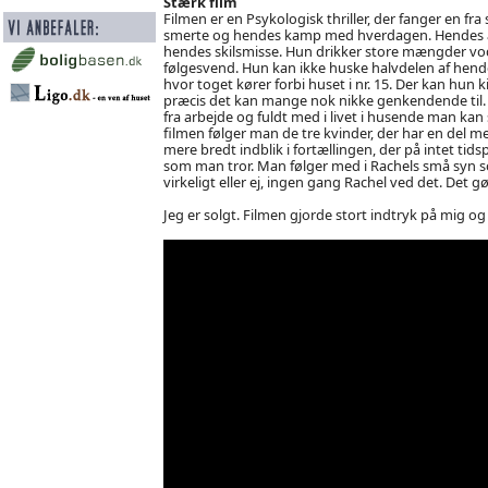
Stærk film
Filmen er en Psykologisk thriller, der fanger en fr
smerte og hendes kamp med hverdagen. Hendes af
hendes skilsmisse. Hun drikker store mængder vod
følgesvend. Hun kan ikke huske halvdelen af hen
hvor toget kører forbi huset i nr. 15. Der kan hun k
præcis det kan mange nok nikke genkendende til. Fo
fra arbejde og fuldt med i livet i husende man kan 
filmen følger man de tre kvinder, der har en del me
mere bredt indblik i fortællingen, der på intet tid
som man tror. Man følger med i Rachels små syn som
virkeligt eller ej, ingen gang Rachel ved det. Det 
Jeg er solgt. Filmen gjorde stort indtryk på mig o