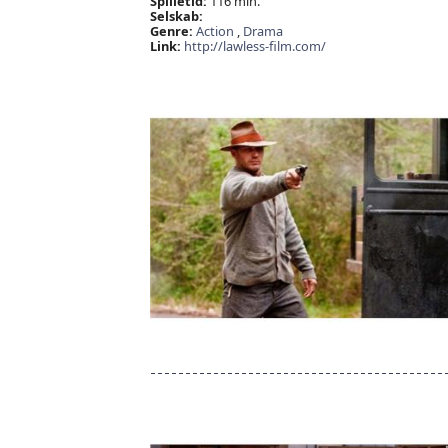
Spilletid:
116 min.
Selskab:
Genre:
Action
,
Drama
Link:
http://lawless-film.com/