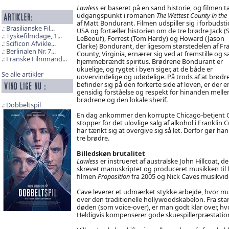
Lawless
er baseret på en sand historie, og filmen t
udgangspunkt i romanen
The Wettest County in the
af Matt Bondurant. Filmen udspiller sig i forbudst
Brasilianske Fil...
USA og fortæller historien om de tre brødre Jack (
Tyskefilmdage, 1...
LeBeouf), Forrest (Tom Hardy) og Howard (Jason
Scificon Afvikle...
Clarke) Bondurant, der ligesom størstedelen af Fra
Berlinalen Nr. 7...
County, Virginia, ernærer sig ved at fremstille og 
Franske Filmmand...
hjemmebrændt spiritus. Brødrene Bondurant er
ukuelige, og rygtet i byen siger, at de både er
Se alle artikler
uovervindelige og udødelige. På trods af at brødr
befinder sig på den forkerte side af loven, er der e
gensidig forståelse og respekt for hinanden mell
brødrene og den lokale sherif.
Dobbeltspil
En dag ankommer den korrupte Chicago-betjent Char
stopper for det ulovlige salg af alkohol i Frankli
har tænkt sig at overgive sig så let. Derfor gør ha
tre brødre.
Billedskøn brutalitet
Lawless
er instrueret af australske John Hillcoat, 
skrevet manuskriptet og produceret musikken til 
filmen
Proposition
fra 2005 og Nick Caves musikvi
Cave leverer et udmærket stykke arbejde, hvor m
over den traditionelle hollywoodskabelon. Fra star
døden (som voice-over), er man godt klar over, hv
Heldigvis kompenserer gode skuespillerpræstationer