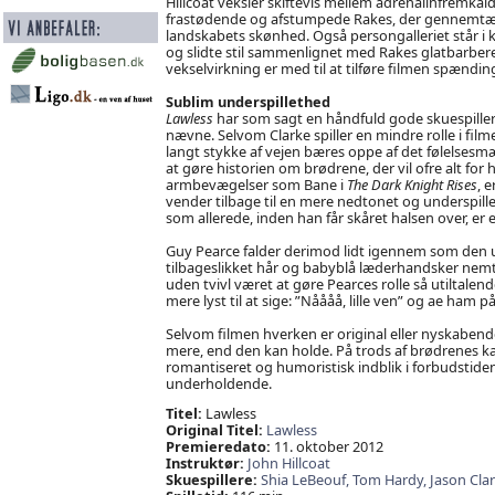
Hillcoat veksler skiftevis mellem adrenalinfremk
frastødende og afstumpede Rakes, der gennemtæver
landskabets skønhed. Også persongalleriet står i k
og slidte stil sammenlignet med Rakes glatbarber
vekselvirkning er med til at tilføre filmen spænd
Sublim underspillethed
Lawless
har som sagt en håndfuld gode skuespiller
nævne. Selvom Clarke spiller en mindre rolle i filmen
langt stykke af vejen bæres oppe af det følelses
at gøre historien om brødrene, der vil ofre alt for
armbevægelser som Bane i
The Dark Knight Rises
, 
vender tilbage til en mere nedtonet og underspillet
som allerede, inden han får skåret halsen over, er 
Guy Pearce falder derimod lidt igennem som den u
tilbageslikket hår og babyblå læderhandsker nemt
uden tvivl været at gøre Pearces rolle så utiltale
mere lyst til at sige: ”Nåååå, lille ven” og ae ham p
Selvom filmen hverken er original eller nyskabend
mere, end den kan holde. På trods af brødrenes ka
romantiseret og humoristisk indblik i forbudstiden
underholdende.
Titel:
Lawless
Original Titel:
Lawless
Premieredato:
11. oktober 2012
Instruktør:
John Hillcoat
Skuespillere:
Shia LeBeouf,
Tom Hardy,
Jason Cla