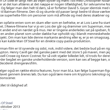
n Of Steel er langt hen ad vejen dyster og mørk i stil med Christopher Nolan
her at det kan afsløres at det næppe er nogen tilfældighed, for selvsamme Nol
 Og følger man den helt til dørs, så er forfatter David S. Goyer identisk m
il Batman-filmene. Den rå og skumle stil passer langt bedre til disse værker,
isse superhelte-film om personer som må affinde sig med deres skæbner og 
opfatte enten som en skam eller som en befrielse, er at Lois Lane fra start
tet. I Reeve-filmene har vi jo en Lois der går og drømmer om Superman, men
t andet end en nørdet grå mus. Her er tingene anderledes sat på spidsen, fo
 en anden planet som under dække har opholdt sig i blandt menneskeheden,
objekt. Om man kan lide denne markante ændring eller ej, er jo en smagssag
ke kan kalde Man Of Steel for en direkte copy-paste-produktion.
an-film er til syvende og sidst, nok, indtil videre, det bedste bud på en ri
ypton. Henry Cavill gør det ganske pænt med det store S på maven, men jeg
ll Crowe og Kevin Costner, for så vidt stjæler billedet lidt, til trods for deres
Snyder begået en ganske underholdende version, som kan ses af begge køn, o
n decideret drengerøvsfilm.
lger også en række ekstra features, hvor man bl.a. kan følge Superman-figu
 lavet gennem årenes løb. Du kan også lære mere om Kryptons teknologi
tionscener.
illet til rådighed af:
Of Steel
 oktober 2013