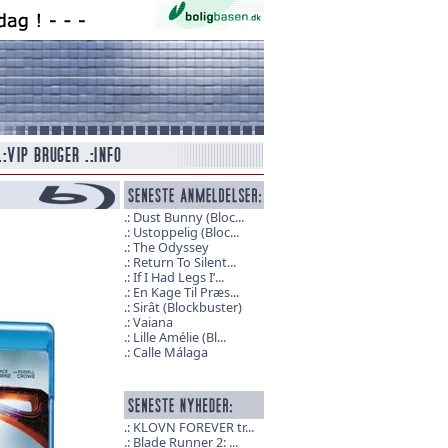
Dust Bunny (Bloc...
Ustoppelig (Bloc...
The Odyssey
Return To Silent...
If I Had Legs I’...
En Kage Til Præs...
Sirât (Blockbuster)
Vaiana
Lille Amélie (Bl...
Calle Málaga
KLOVN FOREVER tr...
Blade Runner 2: ...