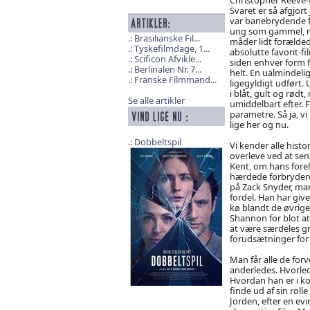
Svaret er så afgjor
var banebrydende f
ung som gammel, me
Brasilianske Fil...
måder lidt forælde
Tyskefilmdage, 1...
absolutte favorit-f
Scificon Afvikle...
siden enhver form 
Berlinalen Nr. 7...
helt. En ualmindeli
Franske Filmmand...
ligegyldigt udført
i blåt, gult og rødt
Se alle artikler
umiddelbart efter. F
parametre. Så ja, v
lige her og nu.
Dobbeltspil
Vi kender alle histo
overleve ved at sen
Kent, om hans forel
hærdede forbrydere 
på Zack Snyder, man
fordel. Han har giv
kø blandt de øvrige
Shannon for blot at 
at være særdeles gr
forudsætninger for
Man får alle de forv
anderledes. Hvorled
Hvordan han er i ko
finde ud af sin rol
Jorden, efter en evi