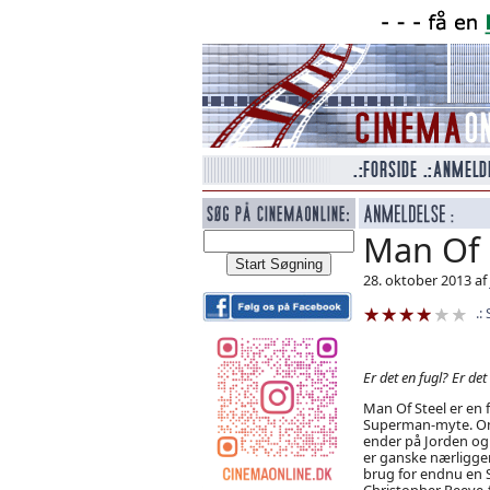
Man Of 
28. oktober 2013 af
Er det en fugl? Er det
Man Of Steel er en 
Superman-myte. Om
ender på Jorden og b
er ganske nærliggen
brug for endnu en 
Christopher Reeve-