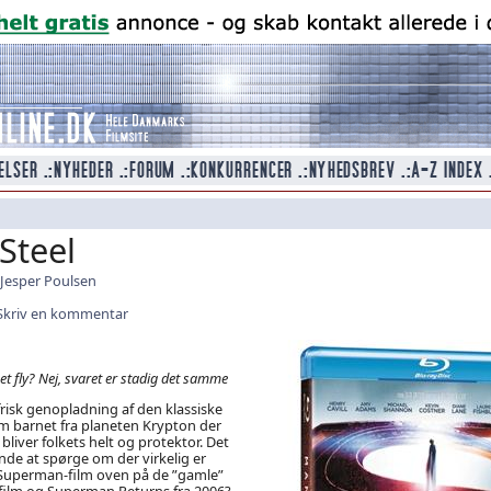
Steel
Jesper Poulsen
Skriv en kommentar
 et fly? Nej, svaret er stadig det samme
frisk genopladning af den klassiske
 barnet fra planeten Krypton der
liver folkets helt og protektor. Det
de at spørge om der virkelig er
Superman-film oven på de ”gamle”
film og Superman Returns fra 2006?