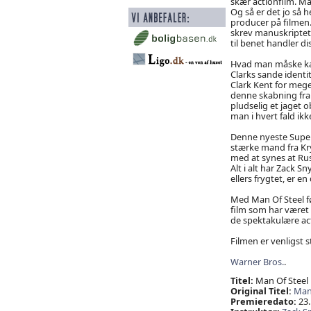
skær actionfilm. Ma
Og så er det jo så 
producer på filmen.
skrev manuskriptet t
til benet handler d
Hvad man måske kan 
Clarks sande identi
Clark Kent for mege
denne skabning fra
pludselig et jaget 
man i hvert fald ik
Denne nyeste Superm
stærke mand fra Kr
med at synes at Russe
Alt i alt har Zack 
ellers frygtet, er e
Med Man Of Steel fø
film som har været
de spektakulære ac
Filmen er venligst st
Warner Bros.
.
Titel:
Man Of Steel
Original Titel:
Man 
Premieredato:
23.