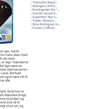
"Fantastic Beast...
Avengers: Infini...
Rumkapslen fra "...
Suicide Squad ti...
Superfast: Nyt k...
Trailer: Mission...
Gina Rodriguez m...
Frozen 2 officie...
n søn, Kal-El,
Om hans alias Clark
elv de mest
, er lagt i hænderne
et lige være en
utter stjernenavne i
e Lane, Michael
nd også være tid til
ar alle
lark, fordi han er
in klassiske dragt.
mme til Jorden og
ral Zod så til
nde til en ren og