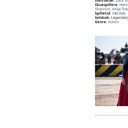
Instruktør:
Zack S
Skuespillere:
Henry
Shannon,
Antje Tra
Spilletid:
142 min.
Selskab:
Legendary 
Genre:
Action