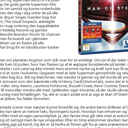
t ja. De gode gamle Superman-film
or sin samtid og kunne underholde
n den dag i dag virker de på alle
de. Bryan Singer, manden bag min
ilm, The Usual Suspects, ødelagde
for magi omkring den kappeklædte
gt kedelig historie og ganske
. Ukendte Brandon Routh fik chancen
, men forsvandt ud i glemslen
ilmen var en fiasko på alle
i har brug for en blockbuster-basker
rien om planeten Krypton som står over for sit endeligt. Om Jor-El der lader si
de ham til Jorden, hvor han flaskes op af et ægtepar bosiddende på landet. 
skelse i Lois Lane og ikke mindst hans enorme styrke og kraft som kan få s
til at ryste i bukserne. Opgaven med at lade Superman genopfinde sig selv
den bag bl.a. 300 og Watchmen. Han kender til genren og det burde alt and
et ansvaret som den bærende rolle til Henry Cavill (Immortals), mens der er l
 roller: Amy Adams, Laurence Fishburne, Russell Crowe, Kevin Costner, Dian
få mere eller mindre alle med. Spilletiden siger 9 kvarter, så der skulle såmæ
undig med fortællingen. Tja, det er svært andet end at sige at Man Of Steel h
 at lykkes. Nu falder dommen:
entede scener man næsten kunne forestille sig. De andre børns drillerier af C
es han lærer at mestre f.eks. flyvningens kunst. Hvordan han erhverver sig s
nflikt med sin egen personlighed. Ja, den første time går dels med at anko
le og sit samspil med de nye omgivelser. Efter en time ankommer skurken Gene
ndelig jagt på Kal-El. Og det er så herfra at filmen går fra at være præsentere