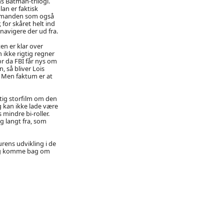
s Batman-trilogi.
an er faktisk
ed manden som også
 for skåret helt ind
navigere der ud fra.
en er klar over
 ikke rigtig regner
r da FBI får nys om
 så bliver Lois
. Men faktum er at
gtig storfilm om den
 kan ikke lade være
 mindre bi-roller.
g langt fra, som
rens udvikling i de
 og komme bag om