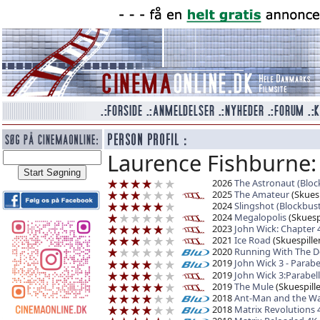
Laurence Fishburne:
2026
The Astronaut (Bloc
2025
The Amateur
(Skuesp
2024
Slingshot (Blockbust
2024
Megalopolis
(Skuespi
2023
John Wick: Chapter 
2021
Ice Road
(Skuespiller
2020
Running With The De
2019
John Wick 3 - Parab
2019
John Wick 3:Parabe
2019
The Mule
(Skuespille
2018
Ant-Man and the W
2018
Matrix Revolutions 