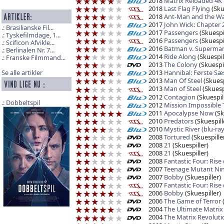
2018
Matrix Reloaded 4K 
2018
Last Flag Flying
(Sku
2018
Ant-Man and the W
2017
John Wick: Chapter 
Brasilianske Fil...
2017
Passengers
(Skuespil
Tyskefilmdage, 1...
2016
Passengers
(Skuespil
Scificon Afvikle...
2016
Batman v. Superman:
Berlinalen Nr. 7...
2014
Ride Along
(Skuespil
Franske Filmmand...
2013
The Colony
(Skuespil
2013
Hannibal: Første S
Se alle artikler
2013
Man Of Steel
(Skuesp
2013
Man of Steel
(Skuespi
2012
Contagion
(Skuespil
Dobbeltspil
2012
Mission Impossible 
2011
Apocalypse Now
(Sk
2010
Predators
(Skuespill
2010
Mystic River (blu-ray
2008
Tortured
(Skuespille
2008
21
(Skuespiller)
2008
21
(Skuespiller)
2008
Fantastic Four: Rise 
2007
Teenage Mutant Ninj
2007
Bobby
(Skuespiller)
2007
Fantastic Four: Rise 
2006
Bobby
(Skuespiller)
2006
The Game of Terror
(
2004
The Ultimate Matrix 
2004
The Matrix Revoluti