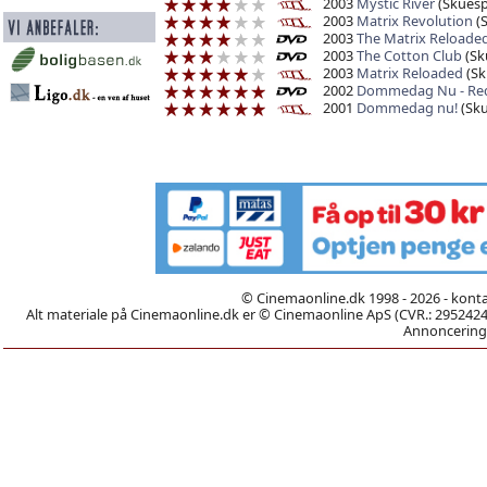
2003
Mystic River
(Skuespi
2003
Matrix Revolution
(S
2003
The Matrix Reloade
2003
The Cotton Club
(Sku
2003
Matrix Reloaded
(Sk
2002
Dommedag Nu - Red
2001
Dommedag nu!
(Sku
© Cinemaonline.dk 1998 - 2026 - kont
Alt materiale på Cinemaonline.dk er © Cinemaonline ApS (CVR.: 29524246)
Annoncering