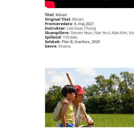
Titel:
Minari
Original Titel:
Minari
Premieredato:
6. maj 2021
Instruktør:
Lee Isaac Chung
Skuespillere:
Steven Yeun,
Han Ye-ri,
Alan Kim,
No
Spilletid:
115 min.
Selskab:
Plan B, Scanbox, 2020
Genre:
Drama