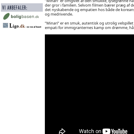
”Minari” er omgivet af den smukke, lysegrønne 
der gror i familien. Selvom filmen bærer præg af d
det nyskabende og empatien hos både de koreans
og medrivende.
”Minari” er en smuk, autentisk og utrolig velspillet
empati for immigranternes kamp om drømme, håb o