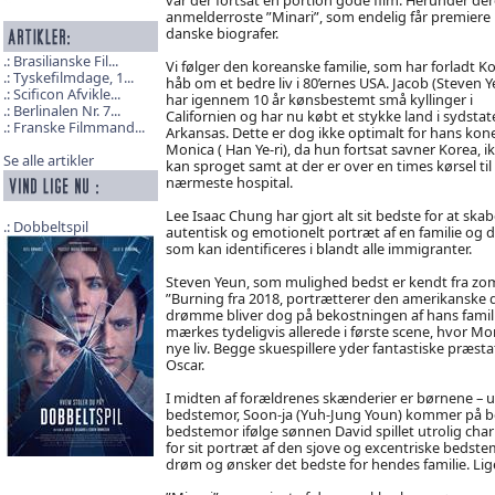
anmelderroste ”Minari”, som endelig får premiere 
danske biografer.
Brasilianske Fil...
Vi følger den koreanske familie, som har forladt Ko
Tyskefilmdage, 1...
håb om et bedre liv i 80’ernes USA. Jacob (Steven 
Scificon Afvikle...
har igennem 10 år kønsbestemt små kyllinger i
Berlinalen Nr. 7...
Californien og har nu købt et stykke land i sydstat
Franske Filmmand...
Arkansas. Dette er dog ikke optimalt for hans kon
Monica ( Han Ye-ri), da hun fortsat savner Korea, i
Se alle artikler
kan sproget samt at der er over en times kørsel til
nærmeste hospital.
Lee Isaac Chung har gjort alt sit bedste for at skab
Dobbeltspil
autentisk og emotionelt portræt af en familie og d
som kan identificeres i blandt alle immigranter.
Steven Yeun, som mulighed bedst er kendt fra zo
”Burning fra 2018, portrætterer den amerikanske
drømme bliver dog på bekostningen af hans famil
mærkes tydeligvis allerede i første scene, hvor Mon
nye liv. Begge skuespillere yder fantastiske præst
Oscar.
I midten af forældrenes skænderier er børnene – us
bedstemor, Soon-ja (Yuh-Jung Youn) kommer på bes
bedstemor ifølge sønnen David spillet utrolig cha
for sit portræt af den sjove og excentriske bedste
drøm og ønsker det bedste for hendes familie. Lig