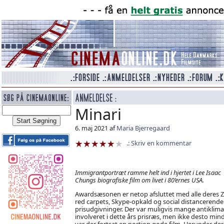
Minari
6. maj 2021 af
Maria Bjerregaard
Skriv en kommentar
Immigrantportræt ramme helt ind i hjertet i Lee Isaac
Chungs biografiske film om livet i 80’ernes USA.
Awardsæsonen er netop afsluttet med alle deres
red carpets, Skype-opkald og social distancerende
prisudgivninger. Der var muligvis mange antiklim
involveret i dette års prisræs, men ikke desto min
var der fortsat en portion gode film. Herunder der