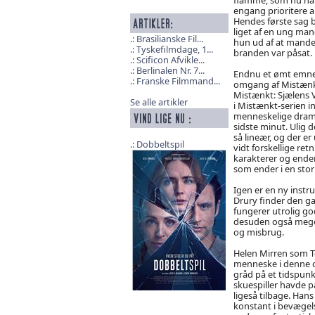
engang prioritere a
Hendes første sag 
liget af en ung man
Brasilianske Fil...
hun ud af at mande
Tyskefilmdage, 1...
branden var påsat.
Scificon Afvikle...
Berlinalen Nr. 7...
Endnu et ømt emne b
Franske Filmmand...
omgang af Mistænkt
Mistænkt: Sjælens V
Se alle artikler
i Mistænkt-serien i
menneskelige drama b
sidste minut. Ulig d
så lineær, og der er
Dobbeltspil
vidt forskellige ret
karakterer og ender
som ender i en sto
Igen er en ny instr
Drury finder den ga
fungerer utrolig god
desuden også meget r
og misbrug.
Helen Mirren som Te
menneske i denne o
gråd på et tidspunk
skuespiller havde på
ligeså tilbage. Han
konstant i bevægels