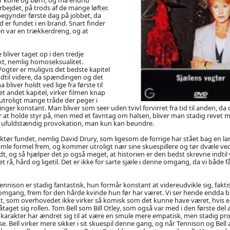
rbejdet, på trods af de mange løfter.
begynder første dag på jobbet, da
d er fundet i en brand. Snart finder
n var en trækkerdreng, og at
liver taget op i den tredje
, nemlig homoseksualitet.
ogter er muligvis det bedste kapitel
ndtil videre, da spændingen og det
liver holdt ved lige fra første til
et andet kapitel, virker filmen knap
 utroligt mange tråde der peger i
ninger konstant. Man bliver som seer uden tvivl forvirret fra tid til anden, d
 at holde styr på, men med et favntag om halsen, bliver man stadig revet me
r ufuldstændig provokation, man kun kan beundre.
uktør fundet, nemlig David Drury, som ligesom de forrige har stået bag en la
mle formel frem, og kommer utroligt nær sine skuespillere og tør dvæle ved
t, og så hjælper det jo også meget, at historien er den bedst skrevne indtil 
å, hård og ligetil. Det er ikke for sarte sjæle i denne omgang, da vi både f
nnison er stadig fantastisk, hun formår konstant at videreudvikle sig, faktis
mgang, frem for den hårde kvinde hun før har været. Vi ser hende endda 
t, som overhovedet ikke virker så komisk som det kunne have været, hvis e
taget sig rollen. Tom Bell som Bill Otley, som også var med i den første del 
s karakter har ændret sig til at være en smule mere empatisk, men stadig p
e. Bell virker mere sikker i sit skuespil denne gang, og når Tennison og Bel