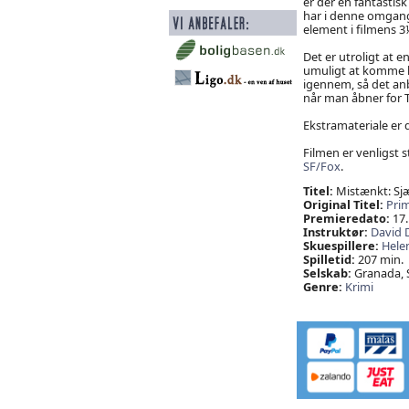
er der en fantastis
har i denne omgang.
element i filmens 3½
Det er utroligt at e
umuligt at komme lø
igennem, så det anb
når man åbner for T
Ekstramateriale er 
Filmen er venligst st
SF/Fox
.
Titel:
Mistænkt: Sj
Original Titel:
Prim
Premieredato:
17.
Instruktør:
David 
Skuespillere:
Hele
Spilletid:
207 min.
Selskab:
Granada, 
Genre:
Krimi