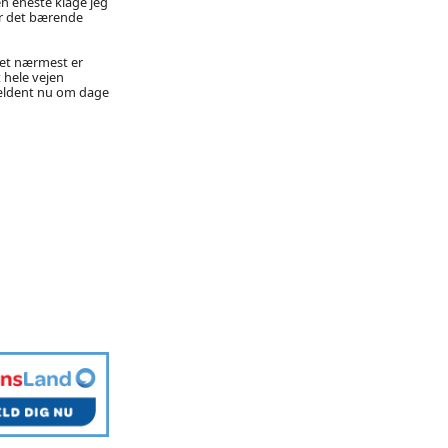
en eneste klage jeg
er det bærende
 det nærmest er
 hele vejen
sjældent nu om dage