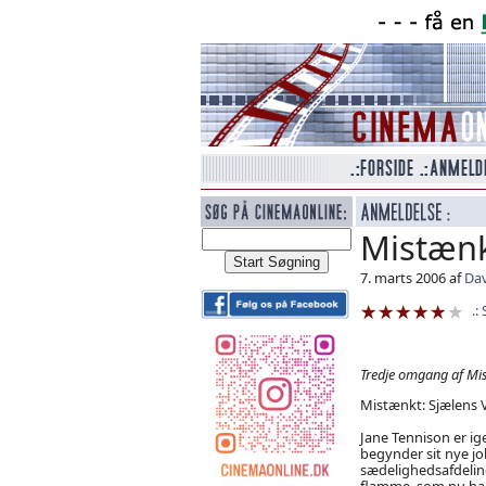
Mistænk
7. marts 2006 af
Dav
Tredje omgang af Mist
Mistænkt: Sjælens 
Jane Tennison er ige
begynder sit nye jo
sædelighedsafdeli
flamme, som nu ha