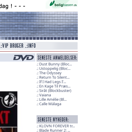
Dust Bunny (Bloc...
Ustoppelig (Bloc...
The Odyssey
Return To Silent...
If I Had Legs I’...
En Kage Til Præs...
Sirât (Blockbuster)
Vaiana
Lille Amélie (Bl...
Calle Málaga
KLOVN FOREVER tr...
Blade Runner 2: ...