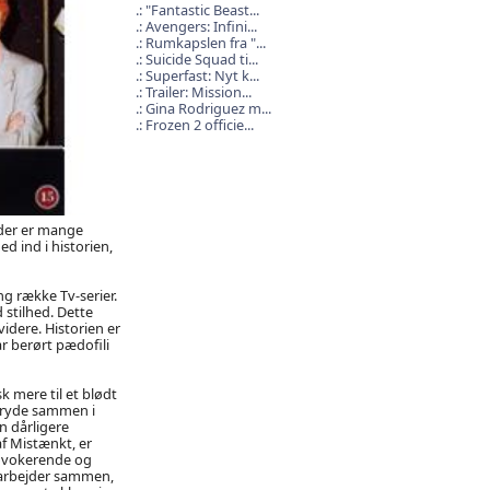
"Fantastic Beast...
Avengers: Infini...
Rumkapslen fra "...
Suicide Squad ti...
Superfast: Nyt k...
Trailer: Mission...
Gina Rodriguez m...
Frozen 2 officie...
a der er mange
d ind i historien,
ng række Tv-serier.
 stilhed. Dette
videre. Historien er
år berørt pædofili
k mere til et blødt
bryde sammen i
n dårligere
af Mistænkt, er
rovokerende og
l arbejder sammen,