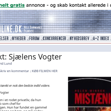
t: Sjælens Vogter
id Lund
Skriv en kommentar
KØB FILMEN HER
ænkt er nok den bedste indtil videre.
Vogter
n i et rodet privatliv, da hun
b som chef for
ngen. Hun har fundet en gammel
r kone og børn, og må endnu