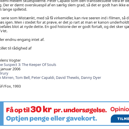
k kemi mellem skuespillerne. Peter Capaldi som den transseksuelle Vera er d
 Der er dømt overskuespil af en særlig slem grad, så det er godt han ikke 
 lange spilletid.
n serie som Mistænkt, med så få virkemidler, kan rive seeren ind i filmen, så
s igen. Men i stedet for at prøve, er det jo rart at man er kanon underholdt
efales blot at nyde dette. En god historie der er godt fortalt, og det sker 
v’et.
der endnu engang intet af.
illet til rådighed af
ælens Vogter
e Suspect 3: The Keeper Of Souls
 januar 2006
Drury
n Mirren,
Tom Bell,
Peter Capaldi,
David Thewlis,
Danny Dyer
SF/Fox, 1993