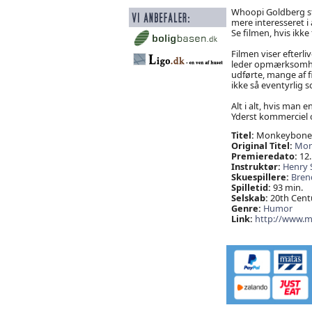
Whoopi Goldberg st
mere interesseret i 
Se filmen, hvis ikk
Filmen viser efterl
leder opmærksomhed
udførte, mange af f
ikke så eventyrlig
Alt i alt, hvis man 
Yderst kommerciel 
Titel:
Monkeybone
Original Titel:
Mon
Premieredato:
12.
Instruktør:
Henry S
Skuespillere:
Bren
Spilletid:
93 min.
Selskab:
20th Cent
Genre:
Humor
Link:
http://www.