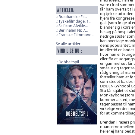
være i fred samme
får ham overtalt ti
og tjekke ud inden h
Brasilianske Fil...
hjem fra kongressen
Tyskefilmdage, 1...
galt (som følge af
Scificon Afvikle...
blander sig i kørsle
Berlinalen Nr. 7...
besøg på hospitalet 
Franske Filmmand...
nedrige søster som 
kan overtage monke
Se alle artikler
dens popularitet, m
imidlertid er lande
hvor han er tvunget 
eller får et udgang
Dobbeltspil
en gammel sut får 
småsur og tager sa
rådgivning af mare
fortæller ham at f
som stedet kaldes m
DØDEN (Whoopi Gold
Stu får stjålet et s
Monkeybone (som er
kommer afsted, me
tager passet til ham
virkelige verden m
for at komme tilbage 
Brendan Frasers præ
nuancerne imellem 
heller ej hans bedste