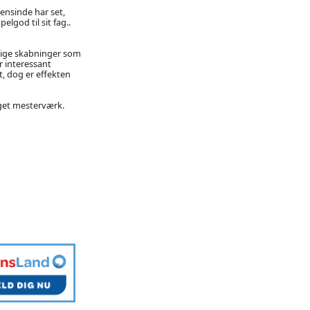
nsinde har set,
elgod til sit fag..
ttige skabninger som
 interessant
t, dog er effekten
oget mesterværk.