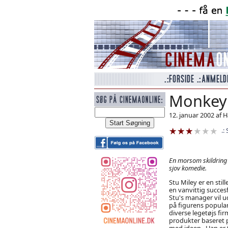
Monkey
12. januar 2002 af 
En morsom skildring a
sjov komedie.
Stu Miley er en stil
en vanvittig succes
Stu's manager vil u
på figurens popular
diverse legetøjs fir
produkter baseret p
med ideen.. Han er t