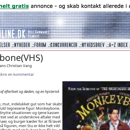
bone(VHS)
Hans Christian Vang
Skriv en kommentar
f efterlivet og døden, og en hysterisk
le, mut, indelukket gut som har skabt
fuld tegneserie figur: Monkeybone.
dnytte situationen og tjene kassen
itet ved at underskrive aftaler med
maer, og burger kæder for at få lavet
å figuren, men Stu er ikke helt vild
ilfreds med sit liv bare han får lov at