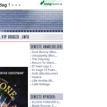
Dust Bunny (Bloc...
Ustoppelig (Bloc...
The Odyssey
Return To Silent...
If I Had Legs I’...
En Kage Til Præs...
Sirât (Blockbuster)
Vaiana
Lille Amélie (Bl...
Calle Málaga
KLOVN FOREVER tr...
Blade Runner 2: ...