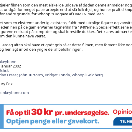
jæler filmen som den mest elskelige udgave af døden denne anmelder noge
at undgår for meget papir arbejde end at slå folk ihjel, og hun er jo altid knipp
e for andre grunde, for Whoopi's udgave af DAMEN med leen.
ivet som en ekstremt underlig eksistens, fuldt med utrolige figurer og vanvi
en hen på de gamle Warner tegnefilm fra 1940'erne. Special effekt'sene er
igurene er skabt på computer og skal forestille dukker.. Det klares udmærke
 som den kunne have været.
en lørdag aften skal have et godt grin så er dette filmen, men forvent ikke n
og henlagt imod den yngre del af befolkningen.
keybone
 januar 2002
elick
dan Fraser,
John Turtorro,
Bridget Fonda,
Whoopi Goldberg
ury Fox
monkeybone.com