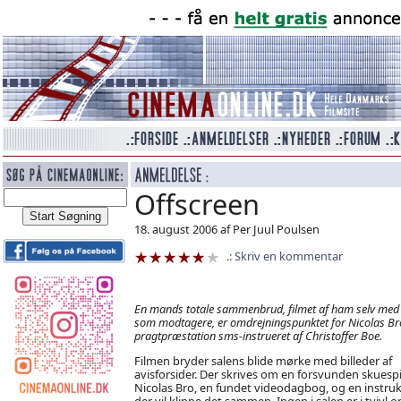
Offscreen
18. august 2006 af Per Juul Poulsen
Skriv en kommentar
En mands totale sammenbrud, filmet af ham selv med
som modtagere, er omdrejningspunktet for Nicolas Br
pragtpræstation sms-instrueret af Christoffer Boe.
Filmen bryder salens blide mørke med billeder af
avisforsider. Der skrives om en forsvunden skuespil
Nicolas Bro, en fundet videodagbog, og en instru
der vil klippe det sammen. Ingen i salen er i tvivl o