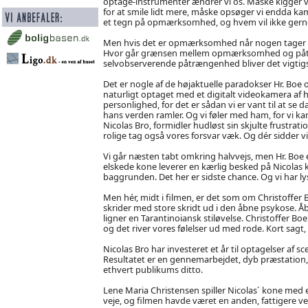
optage-instrumenter ændrer vi os. Måske kigger vi e
for at smile lidt mere, måske opsøger vi endda kame
et tegn på opmærksomhed, og hvem vil ikke gerne
Men hvis det er opmærksomhed når nogen tager et bi
Hvor går grænsen mellem opmærksomhed og påtræ
selvobserverende påtrængenhed bliver det vigtig
Det er nogle af de højaktuelle paradokser Hr. Boe
naturligt optaget med et digitalt videokamera af h
personlighed, for det er sådan vi er vant til at se 
hans verden ramler. Og vi føler med ham, for vi kan
Nicolas Bro, formidler hudløst sin skjulte frustra
rolige tag også vores forsvar væk. Og dér sidder vi
Vi går næsten tabt omkring halvvejs, men Hr. Boe e
elskede kone leverer en kærlig besked på Nicolas 
baggrunden. Det her er sidste chance. Og vi har lyst
Men hér, midt i filmen, er det som om Christoffer Bo
skrider med store skridt ud i den åbne psykose. 
ligner en Tarantinoiansk stiløvelse. Christoffer Boe
og det river vores følelser ud med rode. Kort sagt, 
Nicolas Bro har investeret et år til optagelser af 
Resultatet er en gennemarbejdet, dyb præstation, 
ethvert publikums ditto.
Lene Maria Christensen spiller Nicolas´ kone med 
veje, og filmen havde været en anden, fattigere ve