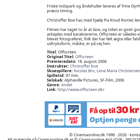
Friske indspark og åndehuller leveres af Trine Dy
præcis timing.
Christoffer Boe har, med hjælp fra Knud Romer, leve
Filmen har taget to år at lave, og tiden er givet g
arbejdes med karaktererne. Offscreen er således et
blevet fotograferet, folk der har følt ægte eller falsk
udtryksform, måske, er på vej hen.
Titel:
Offscreen
Original Titel:
Offscreen
Premieredato:
18. august 2006
Instruktør:
Christoffer boe
Skuespillere:
Nicolas Bro,
Lene Maria Christense
Spilletid:
97 min.
Selskab:
Alphaville Pictures, SF-Film, 2006
Genre:
Andet
Link:
http://www.offscreen.dk/
© Cinemaonline.dk 1998 - 2026 - kont
Alt materiale på Cinemaonline.dk er © Cinemaonline ApS (CVR.: 29524246)