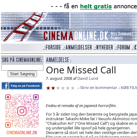
One Missed Call
7. august 2008 af
David Lund
Skriv en kommentar
KØB FIL
Endnu et remake af en japansk horrorfilm.
For 5 år siden tog den berømte og berygtede jap
instruktør Takashi Miike fat i Yasushi Akimotos r
”Chakushin Ari” (”One Missed Call”) og skabte en s
og underspillet lille spoof på hele gysergenren.
Desværre så stort set hele den vestlige verden de
film som et seriøst bud på en klicheramt genre i J