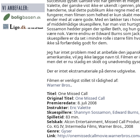
succesfuld gyser. Ganske vist har genren et meget
Valette, der ganske vist ikke er ukendt i genren, 
hænderne, skal dette publikum ikke regne med et 
fungerer, men filmen som helhed er kun skabt med 
ender med at være gode. Med en lækker tøs i hove
af middelmådige skuespillere, har man vist hurtig
Sossamon hedder pigen der spiller Beth, og hun gø
være nok. Værre endnu er Edward Burns som Jack,
skuespillere er da set i mindre rolle i større film
ikke så forfærdelig godt for dem.
Jeg har intet problem med at anbefale den japansk
amerikanske, vil jeg ikke lægge navn til. Filmen e
men det er nu stadig en skidt og unødvendig gyser
Der er intet ekstramateriale på denne udgivelse.
Filmen er venligst stillet til rådighed af:
Warner Bros.
.
Titel:
One Missed Call
Original Titel:
One Missed Call
Premieredato:
8. juli 2008
Instruktør:
Eric Valette
Skuespillere:
Shannyn Sossamon,
Edward Burns
Spilletid:
83 min.
Selskab:
Alcon Entertainment, Missed Call Produc
Co. KG IV, Intermedia Films, Warner Bros., 2008
Genre:
Gyser
Link:
http://onemissedcallmovie.warnerbros.com