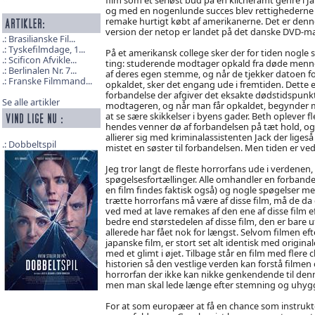
og med en nogenlunde succes blev rettighederne t
remake hurtigt købt af amerikanerne. Det er denn
version der netop er landet på det danske DVD-m
Brasilianske Fil...
Tyskefilmdage, 1...
På et amerikansk college sker der for tiden nogle 
Scificon Afvikle...
ting: studerende modtager opkald fra døde menn
Berlinalen Nr. 7...
af deres egen stemme, og når de tjekker datoen f
Franske Filmmand...
opkaldet, sker det engang ude i fremtiden. Dette e
forbandelse der afgiver det eksakte dødstidspunkt
Se alle artikler
modtageren, og når man får opkaldet, begynder
at se sære skikkelser i byens gader. Beth oplever fl
hendes venner dø af forbandelsen på tæt hold, og
allierer sig med kriminalassistenten Jack der ligeså
Dobbeltspil
mistet en søster til forbandelsen. Men tiden er v
Jeg tror langt de fleste horrorfans ude i verdenen
spøgelsesfortællinger. Alle omhandler en forbandels
en film findes faktisk også) og nogle spøgelser 
trætte horrorfans må være af disse film, må de da
ved med at lave remakes af den ene af disse film e
bedre end størstedelen af disse film, den er bare uf
allerede har fået nok for længst. Selvom filmen e
japanske film, er stort set alt identisk med origi
med et glimt i øjet. Tilbage står en film med flere 
historien så den vestlige verden kan forstå film
horrorfan der ikke kan nikke genkendende til denn
men man skal lede længe efter stemning og uhyg
For at som europæer at få en chance som instruktø