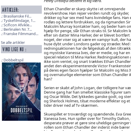
Penny Dreadful bestemt et kig værd.
Ethan Chandler er skarp skytte i et omrejsende
revolvershow. Han rejser verden rundt og skyder,
Brasilianske Fil...
drikker og har sex med hans kvindelige fans. Han 
Tyskefilmdage, 1...
rodløs og lettere fordrukken, og da rigmanden Sir
Scificon Afvikle...
Malcolm Murray kontakter ham, og beder ham o
Berlinalen Nr. 7...
hjælp for penge, slår Ethan straks til. Sir Malcolm l
Franske Filmmand...
efter sin datter Mina Harker, der er blevet bortført 
noget, der viser sig at være en vampyr kult, der har
Se alle artikler
huse dybt under Londons gader og stræder. Med 
redningsaktionen har de følgeskab af den tiltræk
og mystiske Vanessa Ives, der er medie, og har en 
speciel relation til Mina Harker. Redningsaktionen 
Dobbeltspil
ikke som ventet, og snart trækkes Ethan Chandler
andet den eksperimenterende Victor Frankenstei
på deres egen facon hjælper Sir Malcolm og Miss Iv
og overnaturlige elementer som Ethan Chandler ikke
han?
Serien er skabt af John Logan, der tidligere har væ
Denne gang har han smeltet klassiske figurer samm
og Oscar Wilde. Det lykkedes ganske godt, og ste
og Sherlock Holmes, tilsat moderne effekter og et 
tider driver ned af Tv-skærmen.
Skuespillet er troværdigt og spændende. Eva Gre
Vanessa Ives. Hun spiller over for Timothy Dalton,
desperate prøver at gøre sine uheldige gerninger i
rollen som Ethan Chandler der inderst inde bærer 