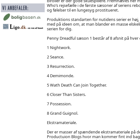
biroller er der gode skuespillere. Fremhæves her m
Who’s rejsefælle i de første sæsoner af seriens re
og følelser til en lungesyg prostitueret.
Produktions standarten for nutidens serier er høj,
med på ideen om, at man blander en masse elskelige
serien for dig.
Penny Dreadful sæson 1 består af 8 afsnit på hver c
1 Nightwork.
2 Seance.
3 Resurrection.
4 Demimonde.
5 Wath Death Can Join Together.
6 Closer Than Sisters.
7 Possession.
8 Grand Guignol.
Ekstramateriale.
Der er masser af spændende ekstramateriale på d
Productuion Blogs hvor man kommer fint ind bag