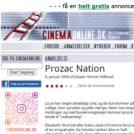
Prozac Nation
8. januar 2004 af Jesper Hintze Vildbrad
Skriv en kommentar
Lizzie har meget skrøbeligt sind, og da hun kommer p
college, hvor sprutten og piller hærger, bliver hun lan
misbruger, og med humørsvingninger kommer prozac
hende til “undsætning”.
Elisabeth Wurtzel eller bare Lizzie (Christina Ricci) e
af en enspænder, da hendes tanker ikke er helt
almindelig, måske påvirket af farens fravær, der fo