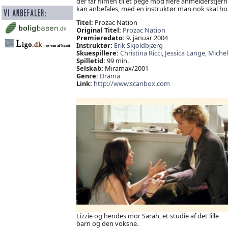
der får filmen til et pege mod flere anmelderstje
kan anbefales, med en instruktør man nok skal hol
Titel:
Prozac Nation
Original Titel:
Prozac Nation
Premieredato:
9. januar 2004
Instruktør:
Erik Skjoldbjærg
Skuespillere:
Christina Ricci,
Jessica Lange,
Michel
Spilletid:
99 min.
Selskab:
Miramax/2001
Genre:
Drama
Link:
http://www.scanbox.com
Lizzie og hendes mor Sarah, et studie af det lille
barn og den voksne.