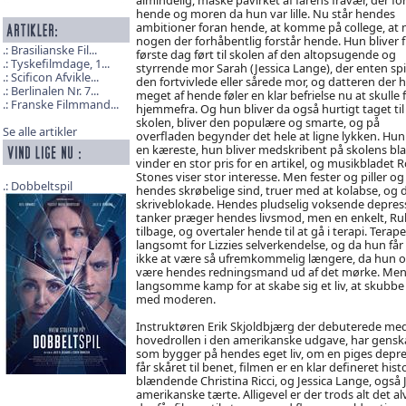
hende og moren da hun var lille. Nu står hendes
ambitioner foran hende, at komme på college, at
nogen der forhåbentlig forstår hende. Hun bliver f
Brasilianske Fil...
første dag ført til skolen af den altopsugende og
Tyskefilmdage, 1...
styrrende mor Sarah (Jessica Lange), der enten spil
Scificon Afvikle...
den fortvivlede eller sårede mor, og datteren der 
Berlinalen Nr. 7...
meget af hende føler en klar befrielse nu at skulle f
Franske Filmmand...
hjemmefra. Og hun bliver da også hurtigt taget til 
skolen, bliver den populære og smarte, og på
Se alle artikler
overfladen begynder det hele at ligne lykken. Hun 
en kæreste, hun bliver medskribent på skolens bla
vinder en stor pris for en artikel, og musikbladet R
Stones viser stor interesse. Men fester og piller og
Dobbeltspil
hendes skrøbelige sind, truer med at kolabse, og d
skriveblokade. Hendes pludselig voksende depres
tanker præger hendes livsmod, men en enkelt, Ruby
tilbage, og overtaler hende til at gå i terapi. Te
langsomt for Lizzies selverkendelse, og da hun får 
ikke at være så ufremkommelig længere, da hun ogs
være hendes redningsmand ud af det mørke. Men d
langsomme kamp for at skabe sig et liv, at skubbe
med moderen.
Instruktøren Erik Skjoldbjærg der debuterede med 
hovedrollen i den amerikanske udgave, har gensk
som bygger på hendes eget liv, om en piges depre
får skåret til benet, filmen er en klar defineret his
blændende Christina Ricci, og Jessica Lange, også 
amerikanske tærte. Alligevel er der trods alt det 