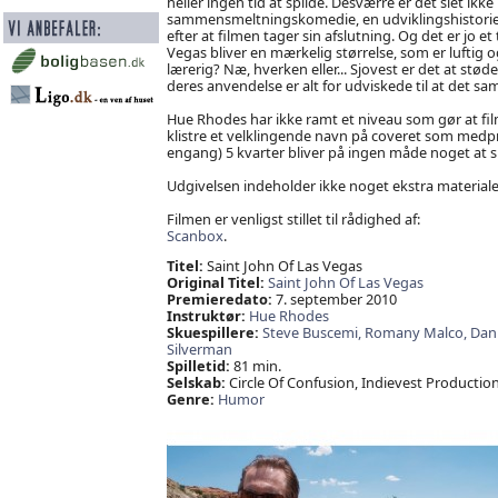
heller ingen tid at spilde. Desværre er det slet ikke
sammensmeltningskomedie, en udviklingshistorie, 
efter at filmen tager sin afslutning. Og det er jo e
Vegas bliver en mærkelig størrelse, som er luftig 
lærerig? Næ, hverken eller... Sjovest er det at st
deres anvendelse er alt for udviskede til at det sa
Hue Rhodes har ikke ramt et niveau som gør at fi
klistre et velklingende navn på coveret som medpr
engang) 5 kvarter bliver på ingen måde noget at 
Udgivelsen indeholder ikke noget ekstra materiale, 
Filmen er venligst stillet til rådighed af:
Scanbox
.
Titel:
Saint John Of Las Vegas
Original Titel:
Saint John Of Las Vegas
Premieredato:
7. september 2010
Instruktør:
Hue Rhodes
Skuespillere:
Steve Buscemi,
Romany Malco,
Dan
Silverman
Spilletid:
81 min.
Selskab:
Circle Of Confusion, Indievest Production
Genre:
Humor