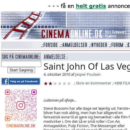
Saint John Of Las Ve
4. oktober 2010 af
Jesper Poulsen
Skriv en kommentar
KØB FIL
Ludoman på afveje...
Steve Buscemi har alle dage set løjerlig ud. Første-
bliver han nok aldrig, men han har alligevel en
fantastisk evne til at gøre sig bemærket i alle film
medvirker i. Om det så er små roller i Con Air,
Armageddon, Pulp Fiction, The Messenger eller
Reservoir Dogs, så skal han nok få gjort noget så