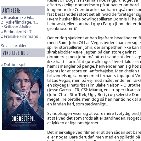
eftertrykkeligt opmærksom på at han er ombord.
lengendariske Coen-brødre har ham også med s
fast bestanddel i stort set alt hvad de foretager sig
Brasilianske Fil...
Hvem husker ikke bowlingspilleren Donnie i The B
Tyskefilmdage, 1...
Lebowski, eller som bad guy i Fargo (ham der ende
Scificon Afvikle...
grenknuseren)?
Berlinalen Nr. 7...
Franske Filmmand...
Det er dog sjældent at han ligefrem headliner en fi
men i Saint John Of Las Vegas byder chancen sig.
Se alle artikler
spiller storspilleren John, der simpelthen ikke kan 
skrabelodder være. Jagten på den store gevinst
dominerer, men John må bittert sande at den slags
ikke har til formål at gøre alle rige. I hvert fald slet 
Dobbeltspil
ham! I mangler på penge, henvender han sig hos si
Agent) for at score en lønforhøjelse. Men chefen til
bilsvindelsag, sammen med firmaets topagent Virg
til Las Vegas, men på vej mod målet er der en rækk
en skydegal naturist (Tim Blake Nelson – O Brother
(Jesse Garcia – ER, CSI: Miami), en stripper i køre
(John Cho – Star Trek, Ugly Betty) og selveste Dan
meget lille bi-rolle, men dog så han har tid nok t
en fanden karl, som sædvanligt...
Svindelsagen viser sig at være mere tvetydig end Jo
at stå ved det som trods alt er sandheden. Noget 
at lykken er lige om hjørnet.
Det mærkelige ved filmen er at den sådan set bare
eller noget. Bare derudaf, men med en spilletid på 