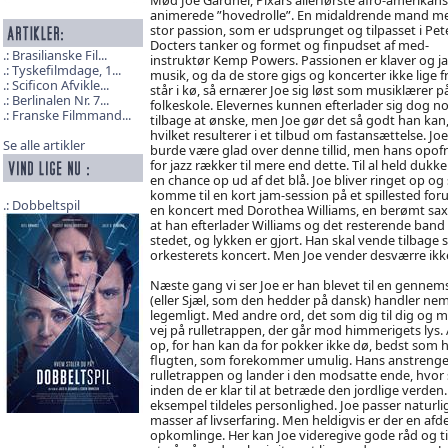
animerede ”hovedrolle”. En midaldrende mand m
stor passion, som er udsprunget og tilpasset i Pet
Docters tanker og formet og finpudset af med-
Brasilianske Fil...
instruktør Kemp Powers. Passionen er klaver og ja
Tyskefilmdage, 1...
musik, og da de store gigs og koncerter ikke lige 
Scificon Afvikle...
står i kø, så ernærer Joe sig løst som musiklærer p
Berlinalen Nr. 7...
folkeskole. Elevernes kunnen efterlader sig dog n
Franske Filmmand...
tilbage at ønske, men Joe gør det så godt han kan
hvilket resulterer i et tilbud om fastansættelse. Joe
Se alle artikler
burde være glad over denne tillid, men hans opofr
for jazz rækker til mere end dette. Til al held dukke
en chance op ud af det blå. Joe bliver ringet op og 
komme til en kort jam-session på et spillested foru
Dobbeltspil
en koncert med Dorothea Williams, en berømt saxo
at han efterlader Williams og det resterende ban
stedet, og lykken er gjort. Han skal vende tilbage
orkesterets koncert. Men Joe vender desværre ikk
Næste gang vi ser Joe er han blevet til en gennemsig
(eller Sjæl, som den hedder på dansk) handler nem
legemligt. Med andre ord, det som dig til dig og mig 
vej på rulletrappen, der går mod himmerigets lys. A
op, for han kan da for pokker ikke dø, bedst som ha
flugten, som forekommer umulig. Hans anstrengel
rulletrappen og lander i den modsatte ende, hvor 
inden de er klar til at betræde den jordlige verden.
eksempel tildeles personlighed. Joe passer naturligv
masser af livserfaring. Men heldigvis er der en afd
opkomlinge. Her kan Joe videregive gode råd og t