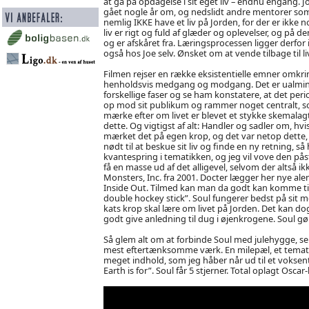
at gå på opdagelse i sit eget liv – endnu engang. 
gået nogle år om, og nedslidt andre mentorer som 
nemlig IKKE have et liv på Jorden, for der er ikke no
liv er rigt og fuld af glæder og oplevelser, og på
og er afskåret fra. Læringsprocessen ligger derfor i
også hos Joe selv. Ønsket om at vende tilbage til liv
Filmen rejser en række eksistentielle emner omkring
henholdsvis medgang og modgang. Det er ualmindeli
forskellige faser og se ham konstatere, at det perio
op mod sit publikum og rammer noget centralt, so
mærke efter om livet er blevet et stykke skemalag
dette. Og vigtigst af alt: Handler og sadler om, hv
mærket det på egen krop, og det var netop dette, 
nødt til at beskue sit liv og finde en ny retning, s
kvantespring i tematikken, og jeg vil vove den påst
få en masse ud af det alligevel, selvom der altså i
Monsters, Inc. fra 2001. Docter lægger her nye alen
Inside Out. Tilmed kan man da godt kan komme til
double hockey stick”. Soul fungerer bedst på sit 
kats krop skal lære om livet på Jorden. Det kan dog 
godt give anledning til dug i øjenkrogene. Soul gør
Så glem alt om at forbinde Soul med julehygge, selv
mest eftertænksomme værk. En milepæl, et temat
meget indhold, som jeg håber når ud til et voksent 
Earth is for”. Soul får 5 stjerner. Total oplagt Oscar