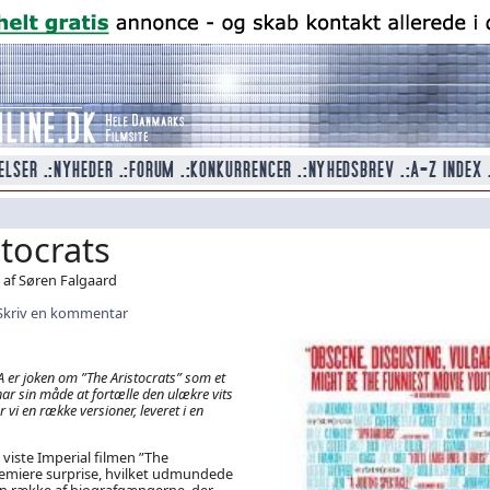
tocrats
 af Søren Falgaard
Skriv en kommentar
A er joken om ”The Aristocrats” som et
har sin måde at fortælle den ulækre vits
 vi en række versioner, leveret i en
 viste Imperial filmen ”The
remiere surprise, hvilket udmundede
 en række af biografgængerne, der