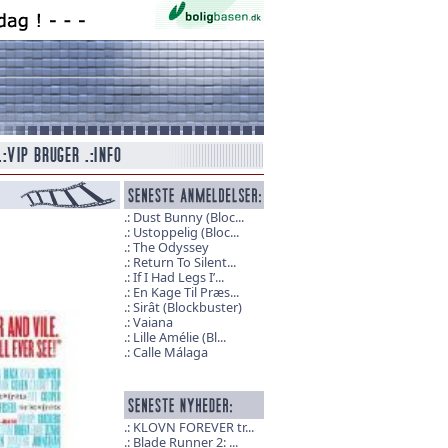
Dust Bunny (Bloc...
Ustoppelig (Bloc...
The Odyssey
Return To Silent...
If I Had Legs I’...
En Kage Til Præs...
Sirât (Blockbuster)
Vaiana
Lille Amélie (Bl...
Calle Málaga
KLOVN FOREVER tr...
Blade Runner 2: ...