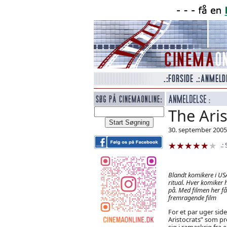
The Aris
30. september 2005
Blandt komikere i US
ritual. Hver komiker 
på. Med filmen her får
fremragende film
For et par uger side
Aristocrats” som p
sig i ramaskrig fra