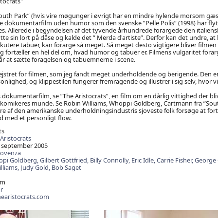
tocrats"
South Park” (hvis vire møgunger i øvrigt har en mindre hylende morsom gæ
e dokumentarfilm uden humor som den svenske ”Pelle Polis” (1998) har flyt
s. Allerede i begyndelsen af det tyvende århundrede forargede den italien
 sin lort på dåse og kalde det ” Merda d'artiste”. Derfor kan det undre, at h
diskutere tabuer, kan forarge så meget. Så meget desto vigtigere bliver filmen
fortæller en hel del om, hvad humor og tabuer er. Filmens vulgaritet forarg
r at sætte foragelsen og tabuemnerne i scene.
ejstret for filmen, som jeg fandt meget underholdende og berigende. Den e
lighed, og klippestilen fungerer fremragende og illustrer i sig selv, hvor vi
 dokumentarfilm, se ”The Aristocrats”, en film om en dårlig vittighed der bl
komikeres munde. Se Robin Williams, Whoppi Goldberg, Cartmann fra ”Sou
e af den amerikanske underholdningsindustris sjoveste folk forsøge at for
 med et personligt flow.
ts
Aristocrats
 september 2005
rovenza
pi Goldberg,
Gilbert Gottfried,
Billy Connolly,
Eric Idle,
Carrie Fisher,
George 
lliams,
Judy Gold,
Bob Saget
lm
r
earistocrats.com