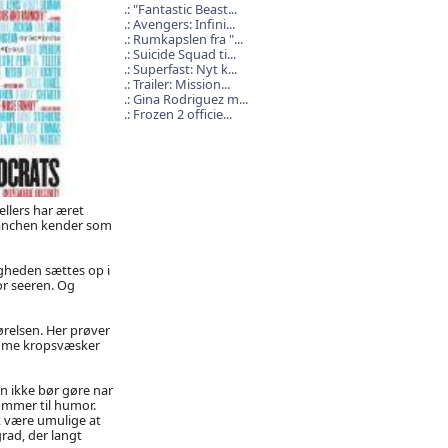
"Fantastic Beast...
Avengers: Infini...
Rumkapslen fra "...
Suicide Squad ti...
Superfast: Nyt k...
Trailer: Mission...
Gina Rodriguez m...
Frozen 2 officie...
ellers har æret
branchen kender som
igheden sættes op i
or seeren. Og
ørelsen. Her prøver
lamme kropsvæsker
an ikke bør gøre nar
ommer til humor.
t være umulige at
rad, der langt