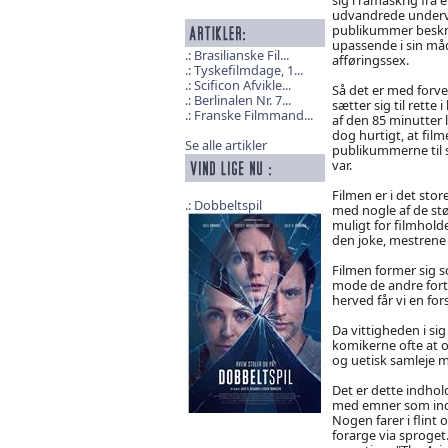
udvandrede underve
publikummer beskr
upassende i sin må
Brasilianske Fil...
afføringssex.
Tyskefilmdage, 1...
Scificon Afvikle...
Så det er med forv
Berlinalen Nr. 7...
sætter sig til rette 
Franske Filmmand...
af den 85 minutter 
dog hurtigt, at film
Se alle artikler
publikummerne til 
var.
Filmen er i det sto
Dobbeltspil
med nogle af de stø
muligt for filmhold
den joke, mestrene 
Filmen former sig s
mode de andre forto
herved får vi en for
Da vittigheden i sig
komikerne ofte at 
og uetisk samleje m
Det er dette indhol
med emner som ince
Nogen farer i flin
forarge via sproget