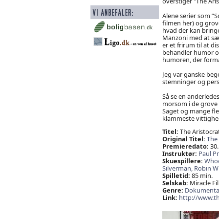
overstiger "The Aris
Alene serier som ”
filmen her) og grov
hvad der kan bringe
Manzoni med at sætte
er et frirum til at 
behandler humor og 
humoren, der formå
Jeg var ganske beg
stemninger og person
Så se en anderledes
morsom i de grove 
Saget og mange fler
klammeste vittighed
Titel:
The Aristocra
Original Titel:
The 
Premieredato:
30.
Instruktør:
Paul P
Skuespillere:
Whoo
Silverman,
Robin Wi
Spilletid:
85 min.
Selskab:
Miracle Fi
Genre:
Dokumenta
Link:
http://www.th