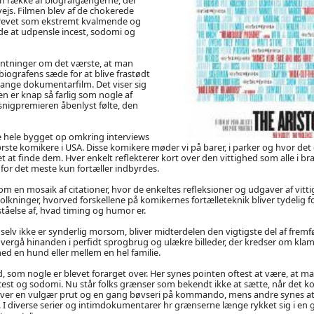
js. Filmen blev af de chokerede
evet som ekstremt kvalmende og
de at udpensle incest, sodomi og
entninger om det værste, at man
i biografens sæde for at blive frastødt
lange dokumentarfilm. Det viser sig
en er knap så farlig som nogle af
snigpremieren åbenlyst følte, den
re hele bygget op omkring interviews
rste komikere i USA. Disse komikere møder vi på barer, i parker og hvor det 
et at finde dem. Hver enkelt reflekterer kort over den vittighed som alle i 
for det meste kun fortæller indbyrdes.
om en mosaik af citationer, hvor de enkeltes refleksioner og udgaver af vitt
lkninger, hvorved forskellene på komikernes fortælleteknik bliver tydelig f
ståelse af, hvad timing og humor er.
 selv ikke er synderlig morsom, bliver midterdelen den vigtigste del af fremf
overgå hinanden i perfidt sprogbrug og ulækre billeder, der kredser om k
ed en hund eller mellem en hel familie.
d, som nogle er blevet forarget over. Her synes pointen oftest at være, at m
st og sodomi. Nu står folks grænser som bekendt ikke at sætte, når det k
t over en vulgær prut og en gang bøvseri på kommando, mens andre synes a
. I diverse serier og intimdokumentarer hr grænserne længe rykket sig i en g