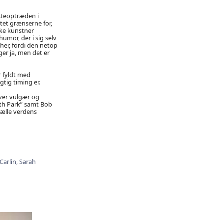
steoptræden i
tet grænserne for,
ske kunstner
umor, der i sig selv
 her, fordi den netop
er ja, men det er
r fyldt med
gtig timing er.
iver vulgær og
th Park” samt Bob
tælle verdens
Carlin,
Sarah