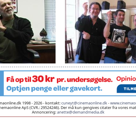
aonline.dk 1998 - 2026 - kontakt:
cuneyt@cinemaonline.dk
-
www.cinemaon
emaonline ApS (CVR.: 29524246). Der må kun gengives citater fra vores mater
Annoncering:
anette@demandmedia.dk