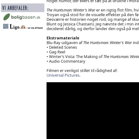
noget humor, der ellers er tæt på at drukne i mor
The Huntsman: Winter’s War
er en rigtig flot film,
Troyan også stod for de visuelle effekter på den f
Desværre er historien noget rod, og mange af skue
Blunt og Jessica Chastain). Jeg nævnte det i min in
decideret dårlig, og derfor lander den også på mel
Ekstramateriale
Blu-Ray udgaven af
The Huntsman: Winter’s War
ind
• Deleted Scenes
• Gag Reel
• Winter’s Vista: The Making of
The Huntsman: Winte
• Audio Commentary
Filmen er venligst stillet til rådighed af:
Universal Pictures
.