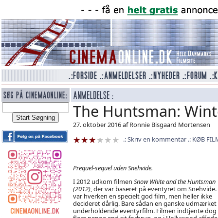
The Huntsman: Wint
27. oktober 2016 af Ronnie Bisgaard Mortensen
Skriv en kommentar
KØB FIL
Prequel-sequel uden Snehvide.
I 2012 udkom filmen
Snow White and the Huntsman
(2012)
, der var baseret på eventyret om Snehvide.
var hverken en specielt god film, men heller ikke
decideret dårlig. Bare sådan en ganske udmærket
underholdende eventyrfilm. Filmen indtjente dog 
flere penge end sit forbrug, og i Hollywood afføde