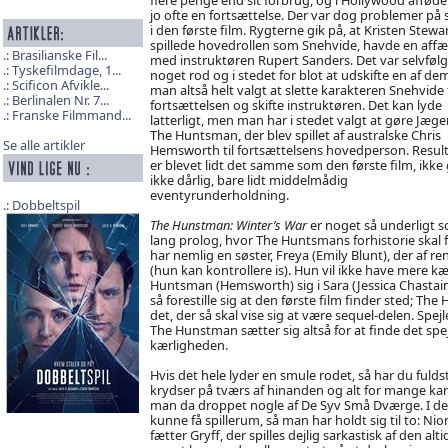
jo ofte en fortsættelse. Der var dog problemer på 
i den første film. Rygterne gik på, at Kristen Stewar
spillede hovedrollen som Snehvide, havde en affæ
Brasilianske Fil...
med instruktøren Rupert Sanders. Det var selvfølg
Tyskefilmdage, 1...
noget rod og i stedet for blot at udskifte en af dem
Scificon Afvikle...
man altså helt valgt at slette karakteren Snehvide 
Berlinalen Nr. 7...
fortsættelsen og skifte instruktøren. Det kan lyde
Franske Filmmand...
latterligt, men man har i stedet valgt at gøre Jæge
The Huntsman, der blev spillet af australske Chris
Se alle artikler
Hemsworth til fortsættelsens hovedperson. Result
er blevet lidt det samme som den første film, ikke
ikke dårlig, bare lidt middelmådig
eventyrunderholdning.
Dobbeltspil
The Hunstman: Winter’s War
er noget så underligt s
lang prolog, hvor The Huntsmans forhistorie skal f
har nemlig en søster, Freya (Emily Blunt), der af r
(hun kan kontrollere is). Hun vil ikke have mere k
Huntsman (Hemsworth) sig i Sara (Jessica Chastain). 
så forestille sig at den første film finder sted; T
det, der så skal vise sig at være sequel-delen. Spej
The Hunstman sætter sig altså for at finde det spejl
kærligheden.
Hvis det hele lyder en smule rodet, så har du fuld
krydser på tværs af hinanden og alt for mange karak
man da droppet nogle af De Syv Små Dværge. I den f
kunne få spillerum, så man har holdt sig til to: Nion
fætter Gryff, der spilles dejlig sarkastisk af den a