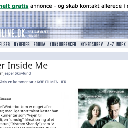
er Inside Me
af
Jesper Skovlund
Skriv en kommentar
KØB FILMEN HER
filmnoir
el Winterbottom er noget af en
; med lige stort talent kaster han
okumentar som ”Vejen til
 en ”umulig” filmatisering af et
ratur (”Tristram Shandy”) som ”A
” (2006) eller et vaskeægte stykke