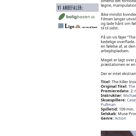
omend det forholder
løgne, manipulatio
Ikke mindst kvinder
Filmen langer utviv
og lade hånt om fø
til til sidst.
På sin vis føjer ”Th
kedelige overflade.
en følelse af, at d
arbejdspladsen.
Meget er lagt over 
præstationen er en 
Der er intet ekstra
Titel:
The Killer Ins
Original Titel:
The 
Premieredato:
2. 
Instruktør:
Michae
Skuespillere:
Casey
Pullman
Spilletid:
109 min.
Selskab:
Muse Produ
Genre:
Action