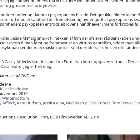
 sig lige omvendt. Imens må vi tilskuere lide under at være vidner til sand
ner og grusomme forbrydelser.
ne lider under og dannes i psykopatiens billede. Det gør ikke filmen kvinde
lsomt ud mod et samfund der fremelsker og nyder godt af psykopatens kvali
lsomheden; psykopaten er trods alt lovens håndhæver. Imens forkrøbles f
e Killer Inside Me” sig smukt til rækken af film der afslører råddenskaben un
 Og selvom filmen først og fremmest er en virtuos genrefilm, sidder man all
en psykopati kender man måske godt et sted derudefra, fx hos en eller anden 
på Casey Afflecks skuldre som Lou Ford. Han løfter opgaven virtuost. Det er 
Oscar værd. Jeg er helt enig.
materiale på DVD-en.
ide Me
Killer Inside Me
november 2010
l Winterbottom
 Affleck,
Kate Hudson,
Jessica Alba,
Ned Beatty,
Elias Koteas,
Tom Bower,
Si
ctions, Revolution Films, BOB Film Sweden AB, 2010