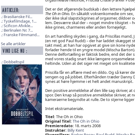
Det er det afgørende budskab i den lettere hjælpe
The Oh in Ohio.
En såkaldt voksenkomedie om sex,
Brasilianske Fil...
der ikke skal slapstickgrines af orgasmer, dildoer o
Tyskefilmdage, 1...
lem. Desværre skal der – noget mindre tilsigtet – he
Scificon Afvikle...
ikke grines, charmeres eller anden fornøjeligt.
Berlinalen Nr. 7...
Franske Filmmand...
En art handling skydes i gang, da Priscillas mand, 
(en ret god Paul Rudd) – der har laddet skægget st
Se alle artikler
takt med, at han har opgivet at give sin kone nyde
forlader hende til en yngre model (Mischa Barton)
Denne delfortælling er faktisk bedre, end det der s
med vores stadig snart ikke længere orgasmeløse
Dobbeltspil
heltinde. Uden at det siger ret meget om kvalitete
Priscilla får en affære med en dildo. Og så kører 
sengen og på jobbet. Efterhånden træder Danny D
synes at høre hjemme i et helt andet manuskript.
Den positive anmeldelse af den lille sag skriver, a
spor. Den knap så positive anmeldelse skriver, at
kameraerne begyndte at rulle. De to stjerne ligger
Intet ekstramateriale.
Titel:
The Oh in Ohio
Original Titel:
The Oh in Ohio
Premieredato:
18. marts 2008
Instruktør:
Billy Kent
Skuespillere:
Parker Posey,
Paul Rudd,
Mischa Ba