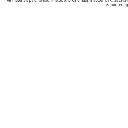
Alt materiale på Cinemaonline.dk er © Cinemaonline ApS (CVR.: 29524246)
Annoncering