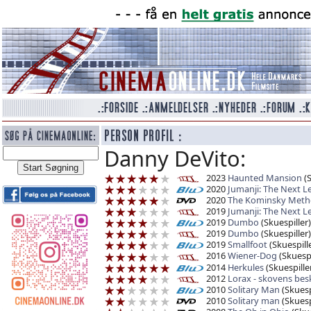
Danny DeVito:
2023
Haunted Mansion
(S
2020
Jumanji: The Next L
2020
The Kominsky Metho
2019
Jumanji: The Next L
2019
Dumbo
(Skuespiller)
2019
Dumbo
(Skuespiller)
2019
Smallfoot
(Skuespille
2016
Wiener-Dog
(Skuespi
2014
Herkules
(Skuespille
2012
Lorax - skovens bes
2010
Solitary Man
(Skuesp
2010
Solitary man
(Skuesp