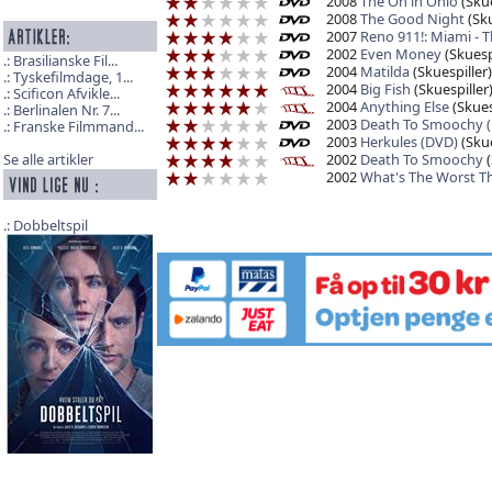
2008
The Oh in Ohio
(Skue
2008
The Good Night
(Sku
2007
Reno 911!: Miami - 
2002
Even Money
(Skuespi
Brasilianske Fil...
2004
Matilda
(Skuespiller)
Tyskefilmdage, 1...
2004
Big Fish
(Skuespiller
Scificon Afvikle...
2004
Anything Else
(Skues
Berlinalen Nr. 7...
2003
Death To Smoochy 
Franske Filmmand...
2003
Herkules (DVD)
(Skue
2002
Death To Smoochy
(
Se alle artikler
2002
What's The Worst T
Dobbeltspil