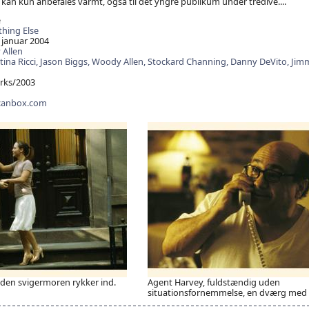
an kun anbefales varmt, også til det yngre publikum under tredive....
e
hing Else
 januar 2004
Allen
tina Ricci,
Jason Biggs,
Woody Allen,
Stockard Channing,
Danny DeVito,
Jimm
ks/2003
canbox.com
nden svigermoren rykker ind.
Agent Harvey, fuldstændig uden
situationsfornemmelse, en dværg med 47