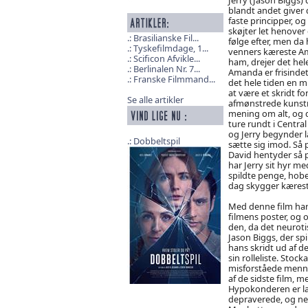
blandt andet giver d
faste principper, og
skøjter let henover
Brasilianske Fil...
følge efter, men da 
Tyskefilmdage, 1...
venners kæreste Ama
Scificon Afvikle...
ham, drejer det hel
Berlinalen Nr. 7...
Amanda er frisindet,
Franske Filmmand...
det hele tiden en 
at være et skridt f
Se alle artikler
afmønstrede kunstn
mening om alt, og de
ture rundt i Central
og Jerry begynder 
Dobbeltspil
sætte sig imod. Så 
David hentyder så p
har Jerry sit hyr m
spildte penge, hobe
dag skygger kærest
Med denne film har
filmens poster, og 
den, da det neuroti
Jason Biggs, der sp
hans skridt ud af de
sin rolleliste. Stoc
misforståede menne
af de sidste film, 
Hypokonderen er lan
depraverede, og ne