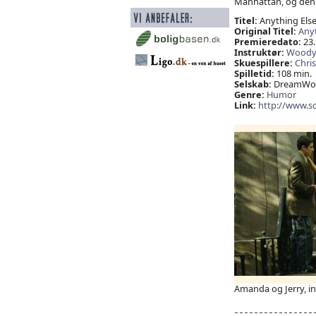
Manhattan, og den k
Titel:
Anything Els
Original Titel:
Anyt
Premieredato:
23.
Instruktør:
Woody 
Skuespillere:
Chris
Spilletid:
108 min.
Selskab:
DreamWor
Genre:
Humor
Link:
http://www.s
Amanda og Jerry, i