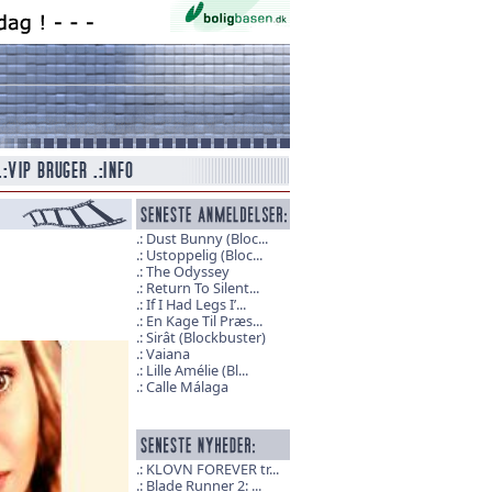
Dust Bunny (Bloc...
Ustoppelig (Bloc...
The Odyssey
Return To Silent...
If I Had Legs I’...
En Kage Til Præs...
Sirât (Blockbuster)
Vaiana
Lille Amélie (Bl...
Calle Málaga
KLOVN FOREVER tr...
Blade Runner 2: ...