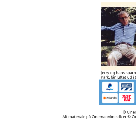
Jerry og hans sparr
Park, får luftet ud i
© Cinem
Alt materiale på Cinemaonline.dk er © Cin