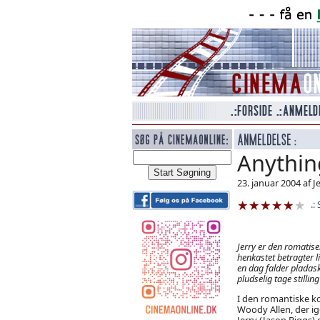
Anythin
23. januar 2004 af J
Jerry er den romatise
henkastet betragter l
en dag falder pladas
pludselig tage stilling t
I den romantiske k
Woody Allen, der ig
Jerry (Jason Biggs) 