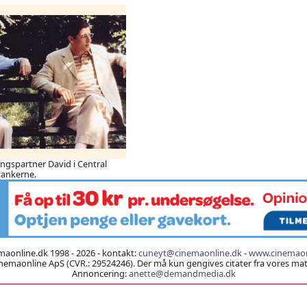
ingspartner David i Central
 tankerne.
aonline.dk 1998 - 2026 - kontakt:
cuneyt@cinemaonline.dk
-
www.cinemaon
emaonline ApS (CVR.: 29524246). Der må kun gengives citater fra vores mater
Annoncering:
anette@demandmedia.dk