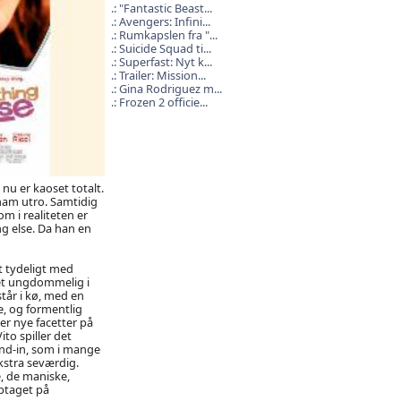
"Fantastic Beast...
Avengers: Infini...
Rumkapslen fra "...
Suicide Squad ti...
Superfast: Nyt k...
Trailer: Mission...
Gina Rodriguez m...
Frozen 2 officie...
nu er kaoset totalt.
ham utro. Samtidig
m i realiteten er
ng else. Da han en
 tydeligt med
get ungdommelig i
tår i kø, med en
e, og formentlig
er nye facetter på
to spiller det
and-in, som i mange
kstra seværdig.
e, de maniske,
ptaget på