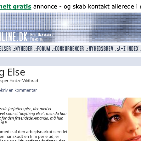
g Else
esper Hintze Vildbrad
Skriv en kommentar
rede forfatterspire, der med et
ivet som et “anything else”, men da han
k for den frisendede Amanda, må han
il li
omedie af den arbejdsnarkotiseredet
en har skudt en film perle ud, er
den unge lidt uerfarne forfatter, der