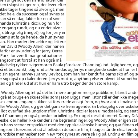
en i slapstick genren, der lever efter
 ikke tager tingene så alvorligt, men
 det hele, da succesen også synes ta
han så en dag falder for en af sine
nda (Christina Ricci), og hun for
e engang rundt, og nu er det alvor.
 utilregnelig (meget), og for Jerry er
mkamp at følge hende, da hun synes
oran. Han møder den ældre og lettere
er David (Woody Allen), der har en
rfor er uvurderlig for Jerry. Deres
 Park, for vendt mange situationer,
langsomt at forstå at han også må
pludselig rykker svigermoren Paula (Stockard Channing) ind i lejligheden, og 
å et tidspunkt, pågrund af Amandas og Jerrys manglende sexliv, at hun er 
ed sin agent Harvey (Danny DeVito), som han har kendt fra barns sko af, og so
r sig også op i kalenderen. Jerrys motto; anything else er blevet til somethi
en og finder ud af at hun er ham utro begynder den store kamp.
 Woody Allen sigtet på det lidt mere ungdommelige publikum, blandt andet
også at bruge en skuespiller som Jason Biggs, men i stor stil er der ikke me
sek endnu engang stikker sit forvirrede ansigt frem, og hvor antiklimaksen s
iller Woody Allen, og gør det ganske fremragende. En behagelig overraskels
 lidt overfladiske ungdomsfilm. Christina Ricci er igen uimodståelig, og sætt
kard Channing er også ganske forbilledlig. En noget desillutioneret Danny DeVi
ske, der heller ikke kender sine begrænsninger, og Woody Allen er igen st
men hans scener er spækket med den typiske allenske humor, og gør filmen e
gsomt forsvundet ud af billedet i de sidste film, tilbage står de eksaltered
urotiske mennesker som New York synes at være så rig på. Endnu en film o