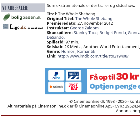
Som ekstramateriale er der trailer og slideshow.
Titel:
The Whole Shebang
Original Titel:
The Whole Shebang
Premieredato:
27. november 2012
Instruktør:
George Zaloom
Skuespillere:
Stanley Tucci,
Bridget Fonda,
Gianca
DeSando.
Spilletid:
97 min.
Selskab:
2K Media, Another World Entertainment,
Genre:
Humor
,
Romantik
Link:
http://www.imdb.com/title/tt0219408/
© Cinemaonline.dk 1998 - 2026 - kont
Alt materiale på Cinemaonline.dk er © Cinemaonline ApS (CVR.: 29524246)
Annoncering