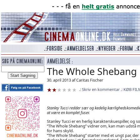
The Whole Shebang
30. april 2013 af Caritas Fischer
Skriv en kommentar
KØB FIL
Stanley Tucci redder sær og kedelig kærlighedskomedie
at være en komplet fuser.
Stanley Tucci er en herlig karakterskuespiller, og 
’’The Whole Shebang’’ vidner om, kan man udstå 
for hans skyld.
’’The Whole Shebang’’ starter med et ungt par, der
dyrker hed sex i et fyrværkeriværksted. Som puls