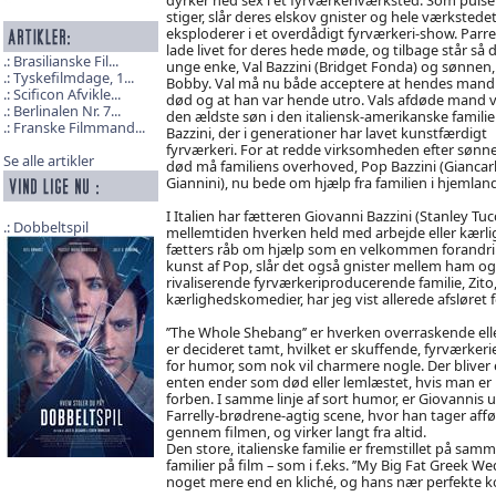
stiger, slår deres elskov gnister og hele værkstede
eksploderer i et overdådigt fyrværkeri-show. Parr
lade livet for deres hede møde, og tilbage står så 
Brasilianske Fil...
unge enke, Val Bazzini (Bridget Fonda) og sønnen,
Tyskefilmdage, 1...
Bobby. Val må nu både acceptere at hendes mand
Scificon Afvikle...
død og at han var hende utro. Vals afdøde mand 
Berlinalen Nr. 7...
den ældste søn i den italiensk-amerikanske familie
Franske Filmmand...
Bazzini, der i generationer har lavet kunstfærdigt
fyrværkeri. For at redde virksomheden efter sønn
Se alle artikler
død må familiens overhoved, Pop Bazzini (Giancar
Giannini), nu bede om hjælp fra familien i hjemland
I Italien har fætteren Giovanni Bazzini (Stanley Tucci
Dobbeltspil
mellemtiden hverken held med arbejde eller kærlig
fætters råb om hjælp som en velkommen forandring
kunst af Pop, slår det også gnister mellem ham og 
rivaliserende fyrværkeriproducerende familie, Zito, 
kærlighedskomedier, har jeg vist allerede afsløret 
’’The Whole Shebang’’ er hverken overraskende ell
er decideret tamt, hvilket er skuffende, fyrværker
for humor, som nok vil charmere nogle. Der bliver 
enten ender som død eller lemlæstet, hvis man er
forben. I samme linje af sort humor, er Giovannis 
Farrelly-brødrene-agtig scene, hvor han tager aff
gennem filmen, og virker langt fra altid.
Den store, italienske familie er fremstillet på 
familier på film – som i f.eks. ’’My Big Fat Greek W
noget mere end en kliché, og hans nær perfekte ko