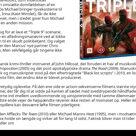
an omvælte domfældelsen af en
Da Michael bringer tyvekosterne til
rina (Kate Winslet), får de ikke
vet, men i stedet giver hun Michael
en anden mission.
g for at lave et ”Triple 9”-scenarie,
e en afledningsmanøvre ved at lokke
n til en skudt politibetjent. Og valget
ver den Marcus’ nye partner Chris
). Men selvfølgelig går tingene ikke
nsk krimi-thriller instrueret af John Hillcoat, der foruden et hav af musikvid
Proposition
(2005) og det post-apokalyptiske drama
The Road
(2009). Manuskri
 og manuskriptet stod på den eftertragtede ”Black list scripts” i 2010, en li
ste film, der endnu ikke er blevet produceret.
vetydig oplevelse. På den ene side er action-sekvenserne filmens største st
r, der får dig til at sidde på kanten af sædet med sveddrypende håndflade
cenerne ind imellem uvedkommende og uinspirerende med tamme dilemmaer
idste ende vejer de højspændte røverier ikke resten af mismaset op. Heller ik
spillere kan desværre løfte filmen yderligere.
en Afflecks
The Town
(2010) eller Michael Manns
Heat
(1995), men i modsætni
 holde sin længde og virker alt for lang til sidst. Faktisk bliver man til tider 
ndler om