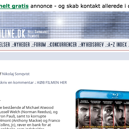
af
Nikolaj Sonqvist
Skriv en kommentar
KØB FILMEN HER
.
le bestående af Michael Atwood
 Russell Welch (Norman Reedus), og
ron Paul), samt to korrupte
elmont (Anthony Mackie) og Franco
llins, Jr.), røver en bank for at
bankboks, som indeholder