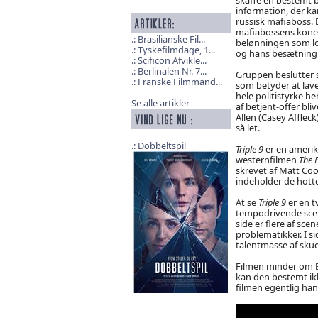
information, der k
russisk mafiaboss. 
mafiabossens kone, I
Brasilianske Fil...
belønningen som lo
Tyskefilmdage, 1...
og hans besætning 
Scificon Afvikle...
Berlinalen Nr. 7...
Gruppen beslutter si
Franske Filmmand...
som betyder at lav
hele politistyrke he
Se alle artikler
af betjent-offer bli
Allen (Casey Affleck
så let.
Dobbeltspil
Triple 9
er en amerika
westernfilmen
The 
skrevet af Matt Cook
indeholder de hotte
At se
Triple 9
er en t
tempodrivende scene
side er flere af s
problematikker. I s
talentmasse af skue
Filmen minder om B
kan den bestemt ikke
filmen egentlig ha