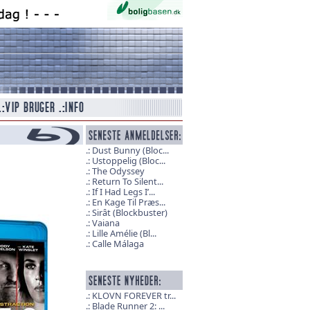
Dust Bunny (Bloc...
Ustoppelig (Bloc...
The Odyssey
Return To Silent...
If I Had Legs I’...
En Kage Til Præs...
Sirât (Blockbuster)
Vaiana
Lille Amélie (Bl...
Calle Málaga
KLOVN FOREVER tr...
Blade Runner 2: ...