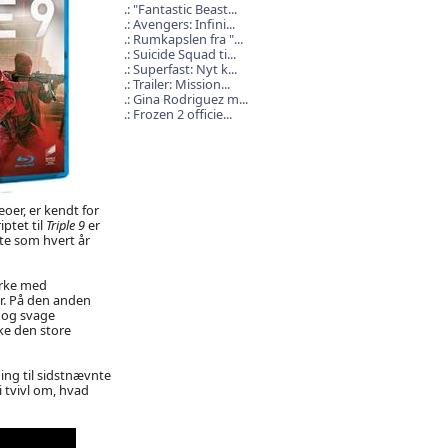
"Fantastic Beast...
Avengers: Infini...
Rumkapslen fra "...
Suicide Squad ti...
Superfast: Nyt k...
Trailer: Mission...
Gina Rodriguez m...
Frozen 2 officie...
eoer, er kendt for
ptet til
Triple 9
er
ste som hvert år
yrke med
r. På den anden
 og svage
ke den store
ng til sidstnævnte
i tvivl om, hvad