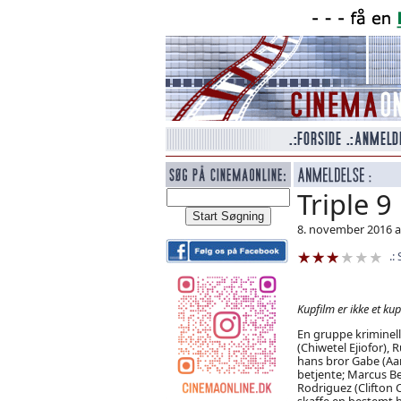
Triple 9
8. november 2016 
Kupfilm er ikke et kup
En gruppe kriminel
(Chiwetel Ejiofor),
hans bror Gabe (Aa
betjente; Marcus B
Rodriguez (Clifton Co
skaffe en bestemt 