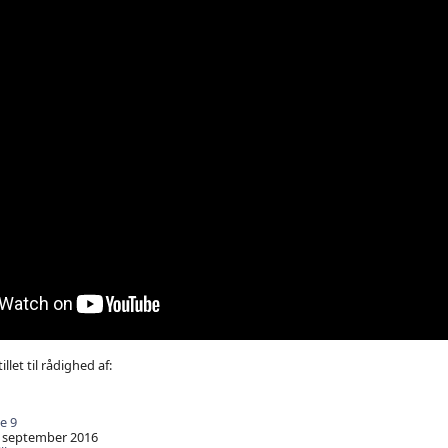
illet til rådighed af:
le 9
 september 2016