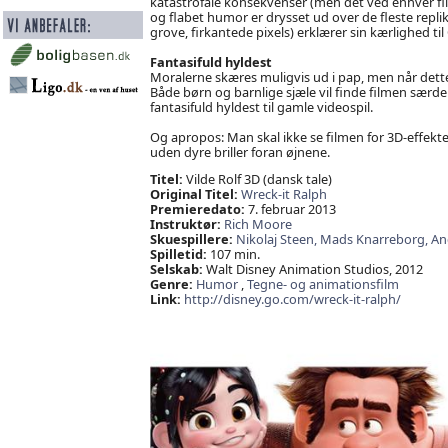
katastrofale konsekvenser (men det ved enhver fli
og flabet humor er drysset ud over de fleste replik
grove, firkantede pixels) erklærer sin kærlighed til
Fantasifuld hyldest
Moralerne skæres muligvis ud i pap, men når dette
Både børn og barnlige sjæle vil finde filmen særd
fantasifuld hyldest til gamle videospil.
Og apropos: Man skal ikke se filmen for 3D-effekter
uden dyre briller foran øjnene.
Titel:
Vilde Rolf 3D (dansk tale)
Original Titel:
Wreck-it Ralph
Premieredato:
7. februar 2013
Instruktør:
Rich Moore
Skuespillere:
Nikolaj Steen,
Mads Knarreborg,
An
Spilletid:
107 min.
Selskab:
Walt Disney Animation Studios, 2012
Genre:
Humor
,
Tegne- og animationsfilm
Link:
http://disney.go.com/wreck-it-ralph/