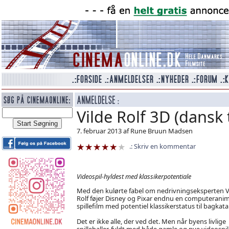
Vilde Rolf 3D (dansk 
7. februar 2013 af Rune Bruun Madsen
Skriv en kommentar
Videospil-hyldest med klassikerpotentiale
Med den kulørte fabel om nedrivningseksperten V
Rolf føjer Disney og Pixar endnu en computerani
spillefilm med potentiel klassikerstatus til bagkata
Det er ikke alle, der ved det. Men når byens livlige
spillehaller, fyldt med både gamle og nye videospil