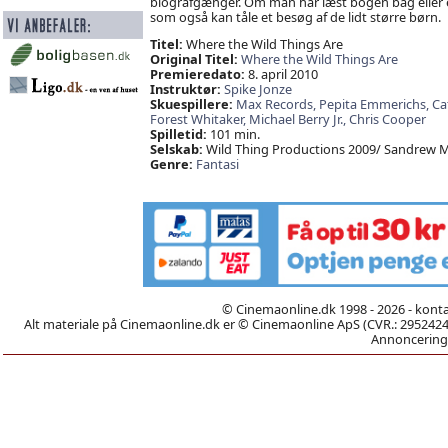
biografgænger. Om man har læst bogen bag eller ej, 
som også kan tåle et besøg af de lidt større børn.
Titel:
Where the Wild Things Are
Original Titel:
Where the Wild Things Are
Premieredato:
8. april 2010
Instruktør:
Spike Jonze
Skuespillere:
Max Records,
Pepita Emmerichs,
Ca
Forest Whitaker,
Michael Berry Jr.,
Chris Cooper
Spilletid:
101 min.
Selskab:
Wild Thing Productions 2009/ Sandrew
Genre:
Fantasi
© Cinemaonline.dk 1998 - 2026 - kont
Alt materiale på Cinemaonline.dk er © Cinemaonline ApS (CVR.: 29524246)
Annoncering