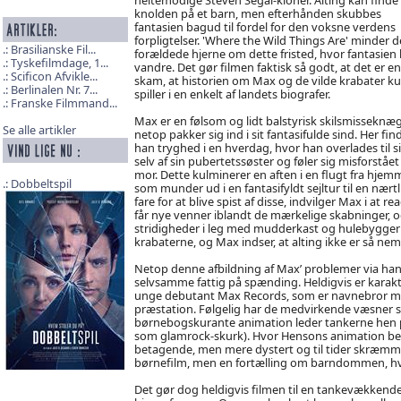
knolden på et barn, men efterhånden skubbes
fantasien bagud til fordel for den voksne verdens
forpligtelser. 'Where the Wild Things Are' minder 
Brasilianske Fil...
forældede hjerne om dette fristed, hvor fantasien
Tyskefilmdage, 1...
vandre. Det gør filmen faktisk så godt, at det er en
Scificon Afvikle...
skam, at historien om Max og de vilde krabater k
Berlinalen Nr. 7...
spiller i en enkelt af landets biografer.
Franske Filmmand...
Max er en følsom og lidt balstyrisk skilsmisseknæg
Se alle artikler
netop pakker sig ind i sit fantasifulde sind. Her fin
han tryghed i en hverdag, hvor han overlades til s
selv af sin pubertetssøster og føler sig misforstået 
mor. Dette kulminerer en aften i en flugt fra hjem
Dobbeltspil
som munder ud i en fantasifyldt sejltur til en nærtl
fare for at blive spist af disse, indvilger Max i at
får nye venner iblandt de mærkelige skabninger, 
stridigheder i leg med mudderkast og hulebyggeri
krabaterne, og Max indser, at alting ikke er så n
Netop denne afbildning af Max’ problemer via hans 
selvsamme fattig på spænding. Heldigvis er karakte
unge debutant Max Records, som er navnebror med
præstation. Følgelig har de medvirkende væsner så
børnebogskurante animation leder tankerne hen på
som glamrock-skurk). Hvor Hensons animation bero
betagende, men mere dystert og til tider skræmmen
børnefilm, men en fortælling om barndommen, hvor
Det gør dog heldigvis filmen til en tankevækkende 