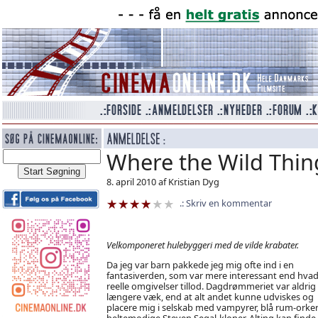
Where the Wild Thin
8. april 2010 af Kristian Dyg
Skriv en kommentar
Velkomponeret hulebyggeri med de vilde krabater.
Da jeg var barn pakkede jeg mig ofte ind i en
fantasiverden, som var mere interessant end hvad
reelle omgivelser tillod. Dagdrømmeriet var aldrig
længere væk, end at alt andet kunne udviskes og
placere mig i selskab med vampyrer, blå rum-orker 
heltemodige Steven Segal-kloner. Alting kan finde 