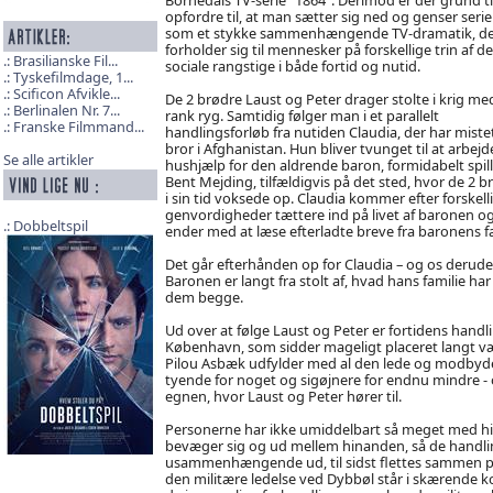
opfordre til, at man sætter sig ned og genser seri
som et stykke sammenhængende TV-dramatik, de
forholder sig til mennesker på forskellige trin af d
Brasilianske Fil...
sociale rangstige i både fortid og nutid.
Tyskefilmdage, 1...
Scificon Afvikle...
De 2 brødre Laust og Peter drager stolte i krig me
Berlinalen Nr. 7...
rank ryg. Samtidig følger man i et parallelt
Franske Filmmand...
handlingsforløb fra nutiden Claudia, der har mistet
bror i Afghanistan. Hun bliver tvunget til at arbej
Se alle artikler
hushjælp for den aldrende baron, formidabelt spill
Bent Mejding, tilfældigvis på det sted, hvor de 2 b
i sin tid voksede op. Claudia kommer efter forskell
genvordigheder tættere ind på livet af baronen o
Dobbeltspil
ender med at læse efterladte breve fra baronens f
Det går efterhånden op for Claudia – og os derude
Baronen er langt fra stolt af, hvad hans familie h
dem begge.
Ud over at følge Laust og Peter er fortidens handlin
København, som sidder mageligt placeret langt væk 
Pilou Asbæk udfylder med al den lede og modbyde
tyende for noget og sigøjnere for endnu mindre - og
egnen, hvor Laust og Peter hører til.
Personerne har ikke umiddelbart så meget med hi
bevæger sig og ud mellem hinanden, så de handlings
usammenhængende ud, til sidst flettes sammen p
den militære ledelse ved Dybbøl står i skærende k