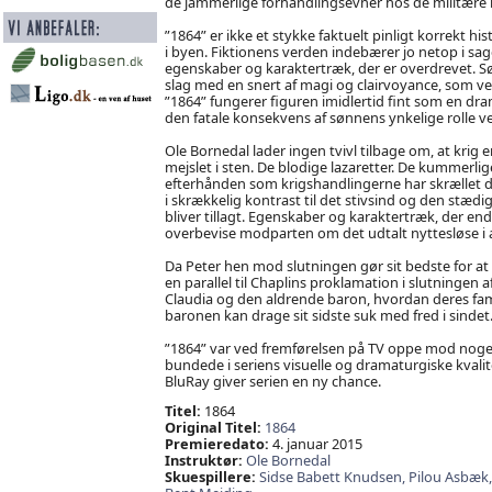
de jammerlige forhandlingsevner hos de militære 
”1864” er ikke et stykke faktuelt pinligt korrekt h
i byen. Fiktionens verden indebærer jo netop i sag
egenskaber og karaktertræk, der er overdrevet. Sø
slag med en snert af magi og clairvoyance, som ve
”1864” fungerer figuren imidlertid fint som en drama
den fatale konsekvens af sønnens ynkelige rolle v
Ole Bornedal lader ingen tvivl tilbage om, at krig 
mejslet i sten. De blodige lazaretter. De kummerlig
efterhånden som krigshandlingerne har skrællet de 
i skrækkelig kontrast til det stivsind og den stæ
bliver tillagt. Egenskaber og karaktertræk, der end
overbevise modparten om det udtalt nyttesløse i a
Da Peter hen mod slutningen gør sit bedste for at
en parallel til Chaplins proklamation i slutningen af
Claudia og den aldrende baron, hvordan deres famil
baronen kan drage sit sidste suk med fred i sindet
”1864” var ved fremførelsen på TV oppe mod noget 
bundede i seriens visuelle og dramaturgiske kval
BluRay giver serien en ny chance.
Titel:
1864
Original Titel:
1864
Premieredato:
4. januar 2015
Instruktør:
Ole Bornedal
Skuespillere:
Sidse Babett Knudsen,
Pilou Asbæk