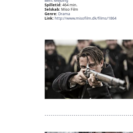
Bent Mejding
Spilletid:
464 min.
Selskab:
Miso Film
Genre:
Drama
Link:
http://www.misofilm.dk/films/1864