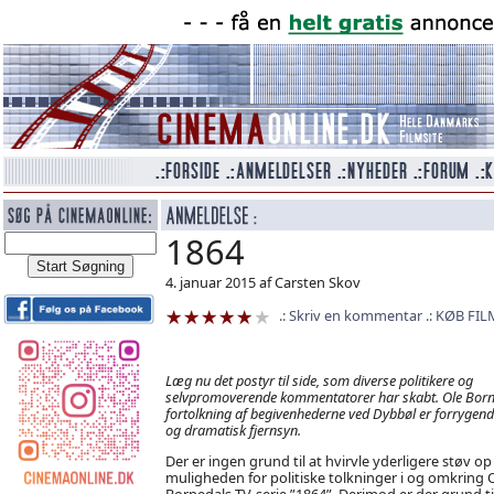
1864
4. januar 2015 af Carsten Skov
Skriv en kommentar
KØB FIL
Læg nu det postyr til side, som diverse politikere og
selvpromoverende kommentatorer har skabt. Ole Born
fortolkning af begivenhederne ved Dybbøl er forrygende
og dramatisk fjernsyn.
Der er ingen grund til at hvirvle yderligere støv o
muligheden for politiske tolkninger i og omkring 
Bornedals TV-serie ”1864”. Derimod er der grund til