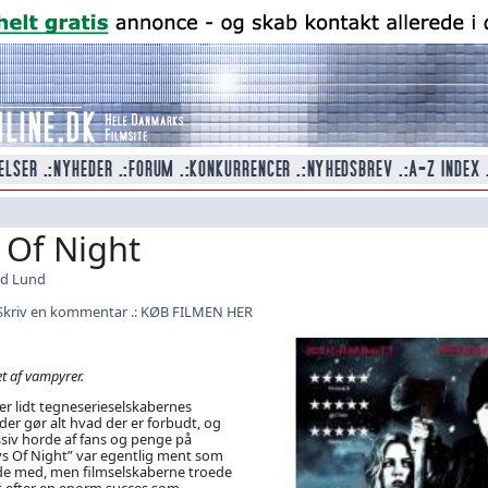
 Of Night
id Lund
Skriv en kommentar
KØB FILMEN HER
t af vampyrer.
r lidt tegneserieselskabernes
der gør alt hvad der er forbudt, og
siv horde af fans og penge på
Days Of Night” var egentlig ment som
nde med, men filmselskaberne troede
st efter en enorm succes som