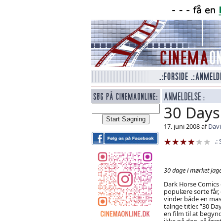
30 Days
17. juni 2008 af
Dav
30 dage i mørket jage
Dark Horse Comics e
populære sorte får, 
vinder både en mas
talrige titler. ”30 
en film til at begy
ikke på den, så før