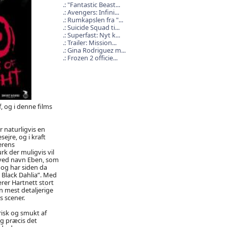
"Fantastic Beast...
Avengers: Infini...
Rumkapslen fra "...
Suicide Squad ti...
Superfast: Nyt k...
Trailer: Mission...
Gina Rodriguez m...
Frozen 2 officie...
, og i denne films
 naturligvis en
ejre, og i kraft
erens
rk der muligvis vil
f ved navn Eben, som
, og har siden da
 Black Dahlia”. Med
rer Hartnett stort
en mest detaljerige
s scener.
risk og smukt af
g præcis det