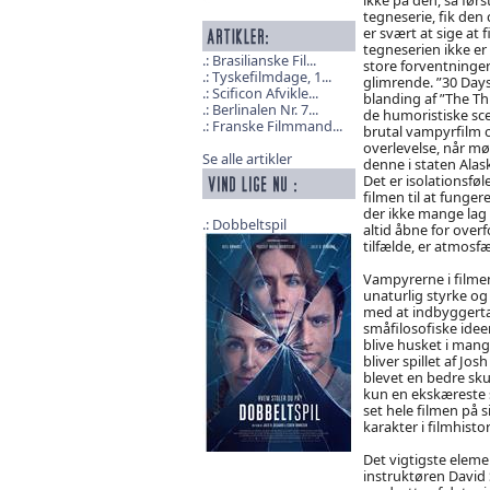
tegneserie, fik den
er svært at sige at 
tegneserien ikke er
Brasilianske Fil...
store forventninger t
Tyskefilmdage, 1...
glimrende. ”30 Day
Scificon Afvikle...
blanding af ”The Th
Berlinalen Nr. 7...
de humoristiske sce
Franske Filmmand...
brutal vampyrfilm 
overlevelse, når mø
Se alle artikler
denne i staten Ala
Det er isolationsføl
filmen til at funger
der ikke mange lag a
Dobbeltspil
altid åbne for overf
tilfælde, er atmosf
Vampyrerne i filmen
unaturlig styrke og 
med at indbyggertal
småfilosofiske idee
blive husket i mang
bliver spillet af Jo
blevet en bedre sku
kun en ekskæreste 
set hele filmen på s
karakter i filmhisto
Det vigtigste eleme
instruktøren David 