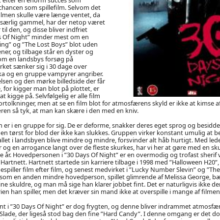
 chancen som spillefilm. Selvom det
filmen skulle være længe ventet, da
 særlig gammel, har der netop været
il den, og disse bliver indfriet
s Of Night” minder mest om en
ing” og ”The Lost Boys” blot uden
ner, og tilbage står en dyster og
om en landsbys forsøg på
rket sænker sig i 30 dage over
ska og en gruppe vampyrer angriber.
elsen og den mørke billedside der får
e, for kigger man blot på plottet, er
t kigge på. Selvfølgelig er alle film
ortolkninger, men at se en film blot for atmosfærens skyld er ikke at kimse af
æren så tyk, at man kan skære i den med en kniv.
 er i en gruppe for sig. De er deforme, snakker deres eget sprog og besidder
en tørst for blod der ikke kan slukkes. Gruppen virker konstant umulig at bes
let i landsbyen blive mindre og mindre, forsvinder alt håb hurtigt. Med led
r og en arrogance langt over de fleste skurkes, har vi her at gøre med en sku
e år. Hovedpersonen i ”30 Days Of Night” er en overmodig og trofast sheri
sh Hartnett. Hartnett startede sin karriere tilbage i 1998 med ”Halloween H20”
espiller film efter film, og senest medvirket i ”Lucky Number Slevin” og ”The
som en anden mindre hovedperson, spillet glimrende af Melissa George, bæ
ine skuldre, og man må sige han klarer jobbet fint. Det er naturligvis ikke d
rien han spiller, men det kræver sin mand ikke at overspille i mange af filmen
nt i ”30 Days Of Night” er dog frygten, og denne bliver indrammet atmosfæ
Slade, der ligeså stod bag den fine ”Hard Candy”. I denne omgang er det do