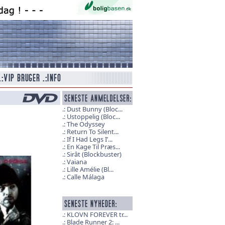
Dust Bunny (Bloc...
Ustoppelig (Bloc...
The Odyssey
Return To Silent...
If I Had Legs I’...
En Kage Til Præs...
Sirât (Blockbuster)
Vaiana
Lille Amélie (Bl...
Calle Málaga
KLOVN FOREVER tr...
Blade Runner 2: ...