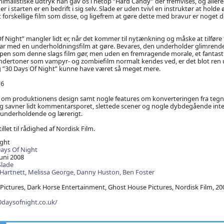
imalistiske udtryk han gav os i netop ”Hard Candy” der fremvises, og alle
i starten er en bedrift i sig selv. Slade er uden tvivl en instruktør at holde
idt forskellige film som disse, og ligefrem at gøre dette med bravur er noget d
f Night” mangler lidt er, når det kommer til nytænkning og måske at tilføre 
t har med en underholdningsfilm at gøre. Bevares, den underholder glimrende
ppen som denne slags film gør, men uden en fremragende morale, et fantast
ndertoner som vampyr- og zombiefilm normalt kendes ved, er det blot ren 
g ”30 Days Of Night” kunne have været så meget mere.
/6
 om produktionens design samt nogle features om konverteringen fra tegnes
eg savner lidt kommentarsporet, slettede scener og nogle dybdegående interv
 underholdende og lærerigt.
illet til rådighed af Nordisk Film.
ight
ays Of Night
juni 2008
Slade
 Hartnett,
Melissa George,
Danny Huston,
Ben Foster
ictures, Dark Horse Entertainment, Ghost House Pictures, Nordisk Film, 20
0daysofnight.co.uk/