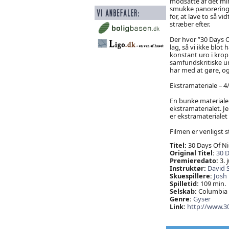
modsatte af det min
smukke panoreringer 
for, at lave to så v
stræber efter.
Der hvor ”30 Days O
lag, så vi ikke blo
konstant uro i kro
samfundskritiske u
har med at gøre, o
Ekstramateriale – 4
En bunke materiale
ekstramaterialet. J
er ekstramaterialet
Filmen er venligst st
Titel:
30 Days Of N
Original Titel:
30 D
Premieredato:
3. 
Instruktør:
David 
Skuespillere:
Josh
Spilletid:
109 min.
Selskab:
Columbia P
Genre:
Gyser
Link:
http://www.3