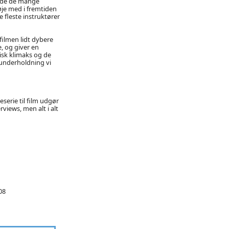
rede de mange
 øje med i fremtiden
e fleste instruktører
filmen lidt dybere
, og giver en
isk klimaks og de
underholdning vi
erie til film udgør
iews, men alt i alt
08