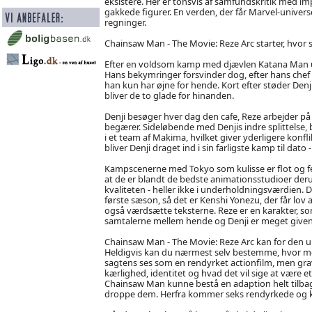
eksistere. Her er tonsvis af samfundskritik med i
gakkede figurer. En verden, der får Marvel-universet
regninger.
Chainsaw Man - The Movie: Reze Arc starter, hvor 
Efter en voldsom kamp med djævlen Katana Man und
Hans bekymringer forsvinder dog, efter hans chef 
han kun har øjne for hende. Kort efter støder Denji
bliver de to glade for hinanden.
Denji besøger hver dag den cafe, Reze arbejder på og
begærer. Sideløbende med Denjis indre splittelse
i et team af Makima, hvilket giver yderligere kon
bliver Denji draget ind i sin farligste kamp til dato 
Kampscenerne med Tokyo som kulisse er flot og f
at de er blandt de bedste animationsstudioer deru
kvaliteten - heller ikke i underholdningsværdien
første sæson, så det er Kenshi Yonezu, der får lov
også værdsætte teksterne. Reze er en karakter, som 
samtalerne mellem hende og Denji er meget givende o
Chainsaw Man - The Movie: Reze Arc kan for den 
Heldigvis kan du nærmest selv bestemme, hvor meg
sagtens ses som en rendyrket actionfilm, men gr
kærlighed, identitet og hvad det vil sige at være
Chainsaw Man kunne bestå en adaption helt tilbage
droppe dem. Herfra kommer seks rendyrkede og kæ