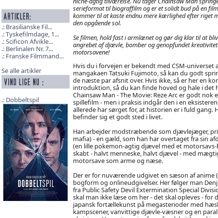
niche-agtig tilværelse. Nu tager Chainsaw Man springe
serieformat til biograffilm og er et solidt bud på en film
kommer til at kaste endnu mere kærlighed efter riget 
den opgående sol.
Brasilianske Fil...
Tyskefilmdage, 1...
Se filmen, hold fast i armlænet og gør dig klar til at bli
Scificon Afvikle...
angrebet af djævle, bomber og genopfundet kreativitet.
Berlinalen Nr. 7...
motorsavene!
Franske Filmmand...
Hvis du i forvejen er bekendt med CSM-universet a
Se alle artikler
mangakaen Tatsuki Fujimoto, så kan du godt spri
de næste par afsnit over. Hvis ikke, så er her en kor
introduktion, så du kan finde hoved og hale i det h
Chainsaw Man - The Movie: Reze Arc er godt nok 
Dobbeltspil
spillefilm - men i praksis indgår den i en eksister
allerede har sørget for, at historien er i fuld gan
befinder sig et godt sted i livet.
Han arbejder modstræbende som djævlejæger, prim
mafia) - en gæld, som han har overtaget fra sin af
(en lille pokemon-agtig djævel med et motorsavs-b
skabt - halvt menneske, halvt djævel - med mægtige
motorsave som arme og næse.
Der er for nuværende udgivet en sæson af anime (
bogform og onlineudgivelser. Her følger man Denji
fra Public Safety Devil Extermination Special Divisi
skal man ikke læse om her - det skal opleves - for 
japansk fortællekunst på megasterioder med hæs
kampscener, vanvittige djævle-væsner og en parallel