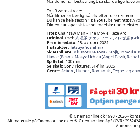
Når du nu har læst så langt, så skal du lige have e
Top 3 værd at vide:
Når filmen er færdig, så bliv efter rulleteksterne
Du kan se hele sæson 1 på YouTube her: https://
Filmen har japansk tale og engelske undertekster 
Titel:
Chainsaw Man – The Movie: Reze Arc
Original Titel:
劇場版 チェンソーマン レゼ篇 (Gekijō-b
Premieredato:
23. oktober 2025
Instruktør:
Tatsuya Yoshihara
Skuespillere:
Kikunosuke Toya (Denji),
Tomori Ku
Hanae (Beam),
Maaya Uchida (Angel Devil),
Reina 
Spilletid:
100 min.
Selskab:
Sony Pictures, SF-film, 2025
Genre:
Action
,
Humor
,
Romantik
,
Tegne- og ani
© Cinemaonline.dk 1998 - 2026 - kont
Alt materiale på Cinemaonline.dk er © Cinemaonline ApS (CVR.: 29524246)
Annoncering