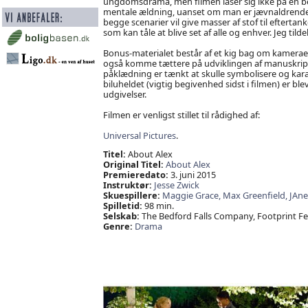
ungdomsdrama, men filmen låser sig ikke på en b
mentale ældning, uanset om man er jævnaldrende m
begge scenarier vil give masser af stof til eftertan
som kan tåle at blive set af alle og enhver. Jeg tildel
Bonus-materialet består af et kig bag om kameraet
også komme tættere på udviklingen af manuskript
påklædning er tænkt at skulle symbolisere og kar
biluheldet (vigtig begivenhed sidst i filmen) er ble
udgivelser.
Filmen er venligst stillet til rådighed af:
Universal Pictures
.
Titel:
About Alex
Original Titel:
About Alex
Premieredato:
3. juni 2015
Instruktør:
Jesse Zwick
Skuespillere:
Maggie Grace,
Max Greenfield,
JAne
Spilletid:
98 min.
Selskab:
The Bedford Falls Company, Footprint Fe
Genre:
Drama