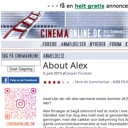
About Alex
3. juni 2015 af
Jesper Poulsen
Skriv en kommentar
KØB FIL
Hvad sker der når dine nærmeste venner kommer alt f
nær?
Alex forsøger at begå selvmord ved at snitte i sine
håndled. Han har dog ikke held med at gennemfø
gerningen, men det vækker stor bekymring hos Al
gamle universitetskammerater at han tilsynelade
så langt ude. Derfor planlægger de en