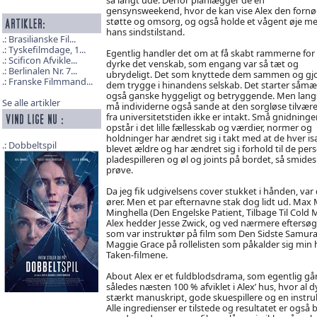
gensynsweekend, hvor de kan vise Alex den forn
støtte og omsorg, og også holde et vågent øje m
hans sindstilstand.
Brasilianske Fil...
Tyskefilmdage, 1...
Egentlig handler det om at få skabt rammerne for 
Scificon Afvikle...
dyrke det venskab, som engang var så tæt og
Berlinalen Nr. 7...
ubrydeligt. Det som knyttede dem sammen og gj
Franske Filmmand...
dem trygge i hinandens selskab. Det starter såm
også ganske hyggeligt og betryggende. Men lan
Se alle artikler
må individerne også sande at den sorgløse tilvære
fra universitetstiden ikke er intakt. Små gnidninge
opstår i det lille fællesskab og værdier, normer og
holdninger har ændret sig i takt med at de hver is
Dobbeltspil
blevet ældre og har ændret sig i forhold til de 
pladespilleren og øl og joints på bordet, så smide
prøve.
Da jeg fik udgivelsens cover stukket i hånden, va
ører. Men et par efternavne stak dog lidt ud. Max M
Minghella (Den Engelske Patient, Tilbage Til Cold 
Alex hedder Jesse Zwick, og ved nærmere eftersøg
som var instruktør på film som Den Sidste Samurai
Maggie Grace på rollelisten som påkalder sig min 
Taken-filmene.
About Alex er et fuldblodsdrama, som egentlig gå
således næsten 100 % afviklet i Alex’ hus, hvor al 
stærkt manuskript, gode skuespillere og en instr
Alle ingredienser er tilstede og resultatet er også