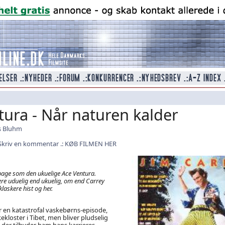
tura - Når naturen kalder
 Bluhm
Skriv en kommentar
KØB FILMEN HER
lbage som den ukuelige Ace Ventura.
ere uduelig end ukuelig, om end Carrey
klaskere hist og her.
er en katastrofal vaskebørns-episode,
kekloster i Tibet, men bliver pludselig
der tilbyder ham hans karrieres