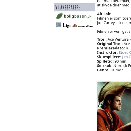
når man betænker, at
at skyde duer med 
Alt i alt
Filmen er som toere 
Jim Carrey, eller so
Filmen er venligst st
Titel:
Ace Ventura -
Original Titel:
Ace 
Premieredato:
4. j
Instruktør:
Steve 
Skuespillere:
Jim C
Spilletid:
90 min.
Selskab:
Nordisk Fi
Genre:
Humor