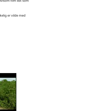
ivlsom film lidt som
kelig er vilde med