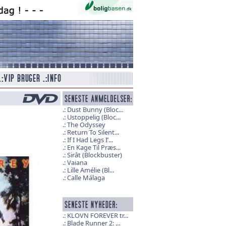
Dust Bunny (Bloc...
Ustoppelig (Bloc...
The Odyssey
Return To Silent...
If I Had Legs I’...
En Kage Til Præs...
Sirât (Blockbuster)
Vaiana
Lille Amélie (Bl...
Calle Málaga
KLOVN FOREVER tr...
Blade Runner 2: ...