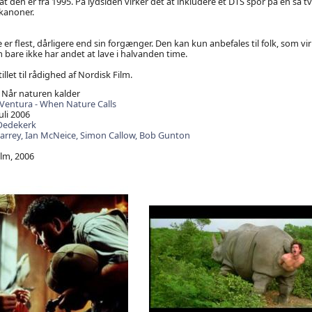
 den er fra 1995. På lydsiden virker det at inkludere et DTS spor på en så tv
kanoner.
er flest, dårligere end sin forgænger. Den kan kun anbefales til folk, som vir
m bare ikke har andet at lave i halvanden time.
illet til rådighed af Nordisk Film.
 Når naturen kalder
Ventura - When Nature Calls
uli 2006
Oedekerk
arrey,
Ian McNeice,
Simon Callow,
Bob Gunton
lm, 2006