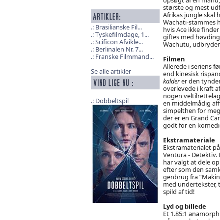
største og mest ud
Afrikas jungle skal 
Wachati-stammes hel
Brasilianske Fil...
hvis Ace ikke finde
Tyskefilmdage, 1...
giftes med høvding
Scificon Afvikle...
Wachutu, udbryder
Berlinalen Nr. 7...
Franske Filmmand...
Filmen
Allerede i seriens f
Se alle artikler
end kinesisk rispan
kalder
er den tynder
overlevede i kraft a
nogen veltilrettela
Dobbeltspil
en middelmådig affæ
simpelthen for mege
der er en Grand Can
godt for en komedi
Ekstramateriale
Ekstramaterialet p
Ventura - Detektiv.
har valgt at dele op
efter som den samle
genbrug fra ”Making
med undertekster, t
spild af tid!
Lyd og billede
Et 1.85:1 anamorph