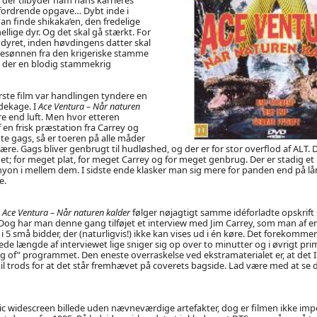
fordrende opgave… Dybt inde i
han finde shikaka’en, den fredelige
lige dyr. Og det skal gå stærkt. For
r dyret, inden høvdingens datter skal
esønnen fra den krigeriske stamme
 der en blodig stammekrig
ørste film var handlingen tyndere en
dekage. I
Ace Ventura – Når naturen
e end luft. Men hvor etteren
f en frisk præstation fra Carrey og
gte gags, så er toeren på alle måder
re. Gags bliver genbrugt til hudløshed, og der er for stor overflod af ALT. D
t; for meget plat, for meget Carrey og for meget genbrug. Der er stadig et
yon i mellem dem. I sidste ende klasker man sig mere for panden end på lår
e.
å
Ace Ventura – Når naturen kalder
følger nøjagtigt samme idéforladte opskrift
 Dog har man denne gang tilføjet et interview med Jim Carrey, som man af e
 i 5 små bidder, der (naturligvis!) ikke kan vises ud i én køre. Det forekomme
de længde af interviewet lige sniger sig op over to minutter og i øvrigt pri
 of” programmet. Den eneste overraskelse ved ekstramaterialet er, at det I
il trods for at det står fremhævet på coverets bagside. Lad være med at se d
ic widescreen billede uden nævneværdige artefakter, dog er filmen ikke im