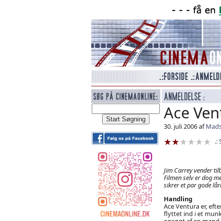
Ace Ven
30. juli 2006 af
Mads
Jim Carrey vender ti
Filmen selv er dog m
sikrer et par gode lår
Handling
Ace Ventura er, eft
flyttet ind i et mun
opsøgt af en mand, 