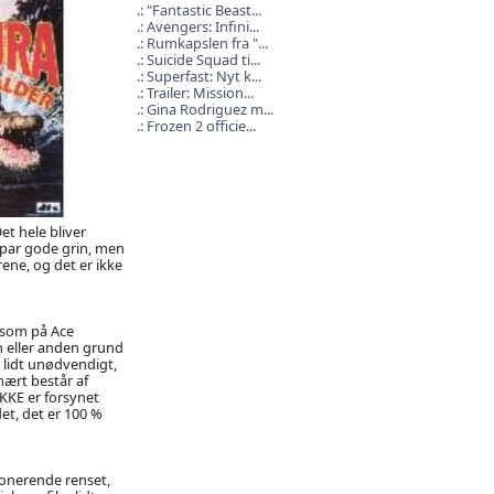
"Fantastic Beast...
Avengers: Infini...
Rumkapslen fra "...
Suicide Squad ti...
Superfast: Nyt k...
Trailer: Mission...
Gina Rodriguez m...
Frozen 2 officie...
et hele bliver
 par gode grin, men
ene, og det er ikke
 som på Ace
n eller anden grund
r lidt unødvendigt,
mært består af
KKE er forsynet
et, det er 100 %
ponerende renset,