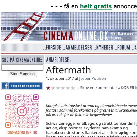
Aftermath
1. oktober 2017 af
Jesper Poulsen
Skriv en kommentar
KØB FIL
Komplet substansløst drama og himmelråbende meget 
fantasi, som må forekomme på grænsen til krænkende
pårørende for de faktuelle begivenheder...
Schwarzenegger er tilbage, og strakt tænker din h
action, eksplosioner, skyderier, nævekamp og
hæsblæsende stunts flankeret af letfordøjelige on
liners. Tro om igen, for det viser sig faktisk at Arno