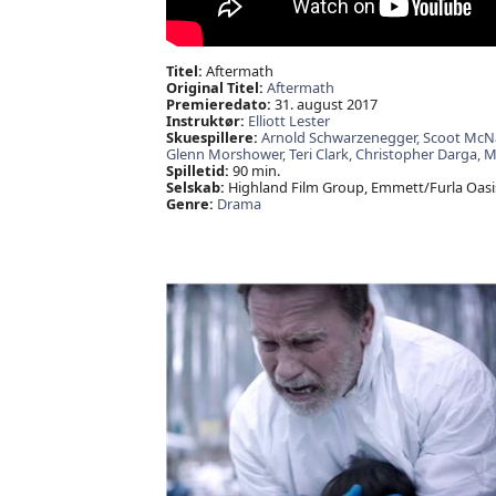
Titel:
Aftermath
Original Titel:
Aftermath
Premieredato:
31. august 2017
Instruktør:
Elliott Lester
Skuespillere:
Arnold Schwarzenegger,
Scoot McNa
Glenn Morshower,
Teri Clark,
Christopher Darga,
M
Spilletid:
90 min.
Selskab:
Highland Film Group, Emmett/Furla Oasis
Genre:
Drama