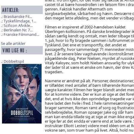
castet til at bære hovedrollen i en følsom film i dr
genren. Faktisk handler Aftermath om
sorgbearbejdelse, sårbarhed og hævn. Desværre o
Brasilianske Fil...
den meget lette afdeling, men det vender vi tilbage 
Tyskefilmdage, 1...
Scificon Afvikle...
Filmen er inspireret af 2002-hændelsen kaldet
Berlinalen Nr. 7...
Überlingen-kollisionen. På danske breddegrader i
Franske Filmmand...
sådan særlig kendt og omtalt, men leder tilbage ti
1. juli, hvor to fly bragede sammen i luftrummet o
Se alle artikler
Tyskland. Det ene et transportfly, det andet et
passagerfly, hvor sammenlagt 71 mennesker mis
livet. 2 år senere blev vagthavende i kontroltårne
pågældende dag, Peter Nielsen, myrdet af russisk
Dobbeltspil
Vitaly Kaloyev, som holdt Nielsen ansvarlig for u
der lader til at være et ønske om hævn, der drev K
tragedien.
Navnene er ændret på alt. Personer, destinationer,
er tilfældet med antallet af børn tilhørende Roman (
uægte karakter. Filmen her leger blandt andet med 
for at komme videre. Der er kun at sige at det for
det, end at hvis ikke den oprindelige tragedie var 
have ladet den hvile i fred. I hele rammesætningen 
brager sammen, Roman ramt af sorg og frustration,
selvbebrejdelse, Roman opsøger Jake og slår ham i
man kan endda tillade sig at sige at man ikke enga
er lige før at det endda er værre end at lade være. S
instruktør Elliott Lester) videre med idéen om at 
voksne søn, som truer ham på livet. Altså, hold n