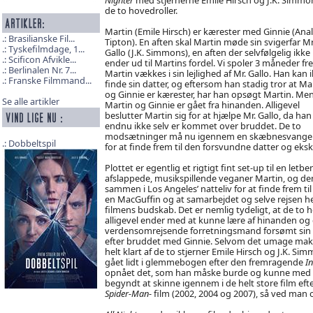
de to hovedroller.
Martin (Emile Hirsch) er kærester med Ginnie (Ana
Brasilianske Fil...
Tipton). En aften skal Martin møde sin svigerfar Mr
Tyskefilmdage, 1...
Gallo (J.K. Simmons), en aften der selvfølgelig ikke
Scificon Afvikle...
ender ud til Martins fordel. Vi spoler 3 måneder fr
Berlinalen Nr. 7...
Martin vækkes i sin lejlighed af Mr. Gallo. Han kan 
Franske Filmmand...
finde sin datter, og eftersom han stadig tror at Ma
og Ginnie er kærester, har han opsøgt Martin. Me
Se alle artikler
Martin og Ginnie er gået fra hinanden. Alligevel
beslutter Martin sig for at hjælpe Mr. Gallo, da han
endnu ikke selv er kommet over bruddet. De to
modsætninger må nu igennem en skæbnesvanger
Dobbeltspil
for at finde frem til den forsvundne datter og eks
Plottet er egentlig et rigtigt fint set-up til en l
afslappede, musikspillende veganer Martin, og den
sammen i Los Angeles’ natteliv for at finde frem til 
en MacGuffin og at samarbejdet og selve rejsen hen 
filmens budskab. Det er nemlig tydeligt, at de to
alligevel ender med at kunne lære af hinanden og
verdensomrejsende forretningsmand forsømt sin da
efter bruddet med Ginnie. Selvom det umage makke
helt klart af de to stjerner Emile Hirsch og J.K. Si
gået lidt i glemmebogen efter den fremragende
In
opnået det, som han måske burde og kunne med sit
begyndt at skinne igennem i de helt store film eft
Spider-Man
- film (2002, 2004 og 2007), så ved man