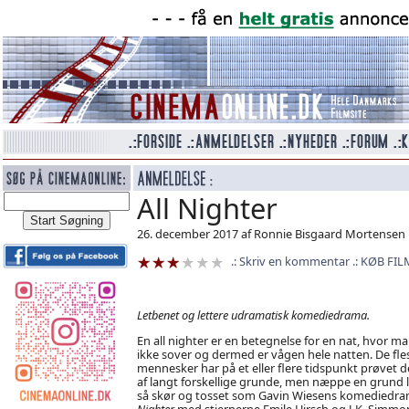
All Nighter
26. december 2017 af Ronnie Bisgaard Mortensen
Skriv en kommentar
KØB FIL
Letbenet og lettere udramatisk komediedrama.
En all nighter er en betegnelse for en nat, hvor m
ikke sover og dermed er vågen hele natten. De fle
mennesker har på et eller flere tidspunkt prøvet d
af langt forskellige grunde, men næppe en grund l
så skør og tosset som Gavin Wiesens komediedr
Nighter
med stjernerne Emile Hirsch og J.K. Simmon