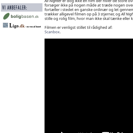
All Nighter
er dog ikke en film der hiver de store ove
forsøger ikke på nogen måde at træde nogen over t
fortæller i stedet en ganske ordinær og let genne
trækker alligevel filmen op på 3 stjerner, og
All Nig
stille og rolig film, hvor man ikke skal tænke eller
Filmen er venligst stillet til rådighed af:
Scanbox
.