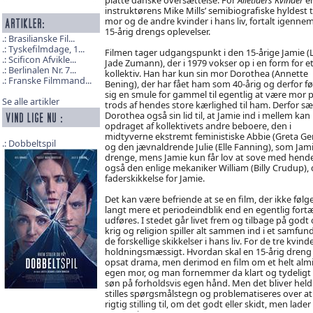
instruktørens Mike Mills’ semibiografiske hyldest ti
mor og de andre kvinder i hans liv, fortalt igenne
15-årig drengs oplevelser.
Brasilianske Fil...
Tyskefilmdage, 1...
Filmen tager udgangspunkt i den 15-årige Jamie (
Scificon Afvikle...
Jade Zumann), der i 1979 vokser op i en form for et l
Berlinalen Nr. 7...
kollektiv. Han har kun sin mor Dorothea (Annette
Franske Filmmand...
Bening), der har fået ham som 40-årig og derfor fø
sig en smule for gammel til egentlig at være mor 
Se alle artikler
trods af hendes store kærlighed til ham. Derfor sæ
Dorothea også sin lid til, at Jamie ind i mellem kan 
opdraget af kollektivets andre beboere, den i
midtyverne ekstremt feministiske Abbie (Greta Ge
Dobbeltspil
og den jævnaldrende Julie (Elle Fanning), som Ja
drenge, mens Jamie kun får lov at sove med hende
også den enlige mekaniker William (Billy Crudup), 
faderskikkelse for Jamie.
Det kan være befriende at se en film, der ikke følg
langt mere et periodeindblik end en egentlig fortæll
udføres. I stedet går livet frem og tilbage på godt 
krig og religion spiller alt sammen ind i et samfund
de forskellige skikkelser i hans liv. For de tre kvi
holdningsmæssigt. Hvordan skal en 15-årig dreng in
opsat drama, men derimod en film om et helt almind
egen mor, og man fornemmer da klart og tydeligt e
søn på forholdsvis egen hånd. Men det bliver held
stilles spørgsmålstegn og problematiseres over at J
rigtig stilling til, om det godt eller skidt, men lad