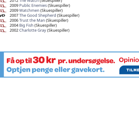
2012
The Watch
(Skuespiller)
2009
Public Enemies
(Skuespiller)
2009
Watchmen
(Skuespiller)
2007
The Good Shepherd
(Skuespiller)
2006
Trust the Man
(Skuespiller)
2004
Big Fish
(Skuespiller)
2002
Charlotte Gray
(Skuespiller)