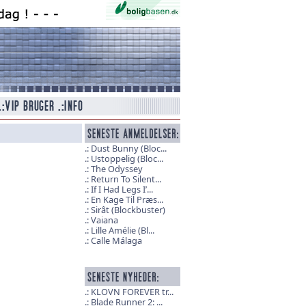
Dust Bunny (Bloc...
Ustoppelig (Bloc...
The Odyssey
Return To Silent...
If I Had Legs I’...
En Kage Til Præs...
Sirât (Blockbuster)
Vaiana
Lille Amélie (Bl...
Calle Málaga
KLOVN FOREVER tr...
Blade Runner 2: ...