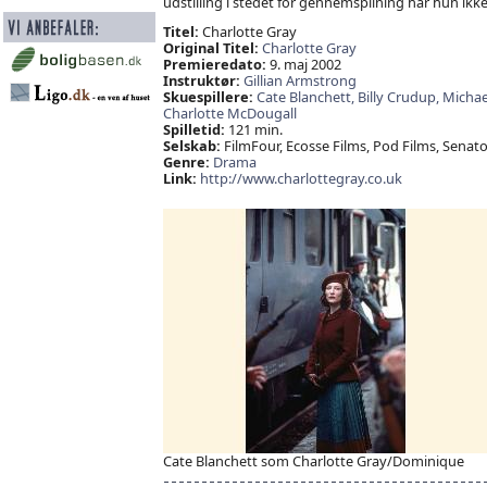
udstilling i stedet for gennemspilning har hun ikk
Titel:
Charlotte Gray
Original Titel:
Charlotte Gray
Premieredato:
9. maj 2002
Instruktør:
Gillian Armstrong
Skuespillere:
Cate Blanchett,
Billy Crudup,
Micha
Charlotte McDougall
Spilletid:
121 min.
Selskab:
FilmFour, Ecosse Films, Pod Films, Sena
Genre:
Drama
Link:
http://www.charlottegray.co.uk
Cate Blanchett som Charlotte Gray/Dominique