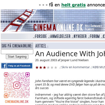
An Audience With J
20. august 2003 af Jesper Lund Nielsen
Skriv en kommentar
KØB MUS
John Farnham har været en syngende legende i Australi
snart 35 år, og med denne DVD følger han op på de m
års succes
indrømmet – jeg har aldrig været den store fan af
Farnham, og stiftede egentlig først bekendtskab
ham gennem ”You’re the Voice” singlen, hvor han
sammen med en række andre kunstnere sang for