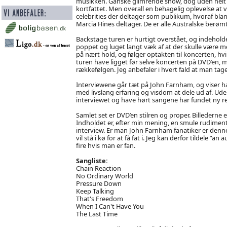
musikken. Ganske glimrende show, dog uden helt a
kortfattet. Men overall en behagelig oplevelse at væ
celebrities der deltager som publikum, hvoraf bla
Marcia Hines deltager. De er alle Australske berø
Backstage turen er hurtigt overstået, og indeholde
poppet og luget langt væk af at der skulle være
på nært hold, og følger optakten til koncerten, hv
turen have ligget før selve koncerten på DVD’en, 
rækkefølgen. Jeg anbefaler i hvert fald at man tag
Interviewene går tæt på John Farnham, og viser 
med livslang erfaring og visdom at dele ud af. Uden 
interviewet og have hørt sangene har fundet ny r
Samlet set er DVD’en stilren og proper. Billederne 
Indholdet er, efter min mening, en smule rudim
interview. Er man John Farnham fanatiker er den
vil stå i kø for at få fat i. Jeg kan derfor tildele 
fire hvis man er fan.
Sangliste:
Chain Reaction
No Ordinary World
Pressure Down
Keep Talking
That's Freedom
When I Can't Have You
The Last Time