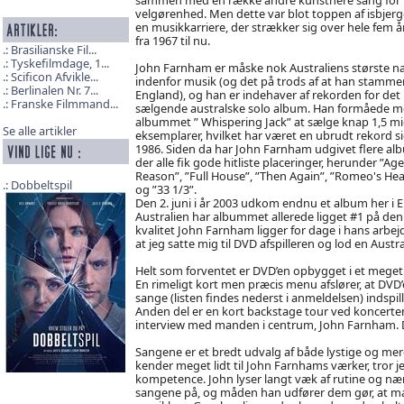
velgørenhed. Men dette var blot toppen af isbjerg
en musikkarriere, der strækker sig over hele fem år
fra 1967 til nu.
Brasilianske Fil...
Tyskefilmdage, 1...
John Farnham er måske nok Australiens største n
Scificon Afvikle...
indenfor musik (og det på trods af at han stammer
Berlinalen Nr. 7...
England), og han er indehaver af rekorden for det
Franske Filmmand...
sælgende australske solo album. Han formåede 
albummet ” Whispering Jack” at sælge knap 1,5 mi
Se alle artikler
eksemplarer, hvilket har været en ubrudt rekord s
1986. Siden da har John Farnham udgivet flere al
der alle fik gode hitliste placeringer, herunder ”Age
Reason”, ”Full House”, ”Then Again”, ”Romeo's Hea
Dobbeltspil
og ”33 1/3”.
Den 2. juni i år 2003 udkom endnu et album her i Eu
Australien har albummet allerede ligget #1 på den
kvalitet John Farnham ligger for dage i hans arb
at jeg satte mig til DVD afspilleren og lod en Aust
Helt som forventet er DVD’en opbygget i et meget 
En rimeligt kort men præcis menu afslører, at DVD’
sange (listen findes nederst i anmeldelsen) indspill
Anden del er en kort backstage tour ved koncerten
interview med manden i centrum, John Farnham. De
Sangene er et bredt udvalg af både lystige og me
kender meget lidt til John Farnhams værker, tror 
kompetence. John lyser langt væk af rutine og n
sangene på, og måden han udfører dem gør, at man