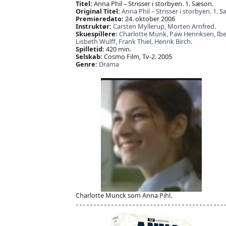
Titel:
Anna Phil – Strisser i storbyen. 1. Sæson.
Original Titel:
Anna Phil – Strisser i storbyen. 1. 
Premieredato:
24. oktober 2006
Instruktør:
Carsten Myllerup,
Morten Arnfred.
Skuespillere:
Charlotte Munk,
Paw Henriksen,
Ibe
Lisbeth Wulff,
Frank Thiel,
Henrik Birch.
Spilletid:
420 min.
Selskab:
Cosmo Film, Tv-2. 2005
Genre:
Drama
Charlotte Munck som Anna Pihl.