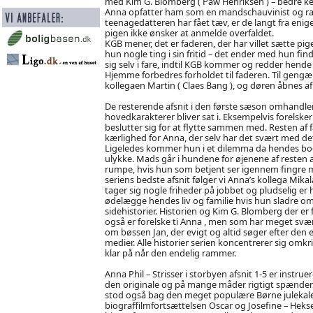
med Kim G. Blomberg ( Paw Henriksen ) – bedre k
Anna opfatter ham som en mandschauvinist og racis
teenagedatteren har fået tæv, er de langt fra enig
pigen ikke ønsker at anmelde overfaldet.
KGB mener, det er faderen, der har villet sætte pi
hun nogle ting i sin fritid – det ender med hun 
sig selv i fare, indtil KGB kommer og redder hend
Hjemme forbedres forholdet til faderen. Til gengæl
kollegaen Martin ( Claes Bang ), og døren åbnes a
De resterende afsnit i den første sæson omhandler
hovedkarakterer bliver sat i. Eksempelvis forelske
beslutter sig for at flytte sammen med. Resten af 
kærlighed for Anna, der selv har det svært med det
Ligeledes kommer hun i et dilemma da hendes bode
ulykke. Mads går i hundene for øjenene af resten 
rumpe, hvis hun som betjent ser igennem fingre me
seriens bedste afsnit følger vi Anna’s kollega M
tager sig nogle friheder på jobbet og pludselig er 
ødelægge hendes liv og familie hvis hun sladre o
sidehistorier. Historien og Kim G. Blomberg der er 
også er forelske ti Anna , men som har meget svær
om bøssen Jan, der evigt og altid søger efter de
medier. Alle historier serien koncentrerer sig omk
klar på når den endelig rammer.
Anna Phil – Strisser i storbyen afsnit 1-5 er instr
den originale og på mange måder rigtigt spænden
stod også bag den meget populære Børne julekalen
biograffilmfortsættelsen Oscar og Josefine – Hekse