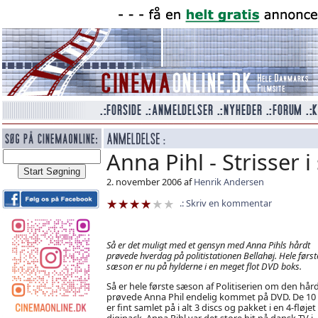
Anna Pihl - Strisser 
2. november 2006 af
Henrik Andersen
Skriv en kommentar
Så er det muligt med et gensyn med Anna Pihls hårdt
prøvede hverdag på politistationen Bellahøj. Hele først
sæson er nu på hylderne i en meget flot DVD boks.
Så er hele første sæson af Politiserien om den hår
prøvede Anna Phil endelig kommet på DVD. De 10 
er fint samlet på i alt 3 discs og pakket i en 4-fløjet
digipack. Anna Pihl var det store hit på dansk TV i