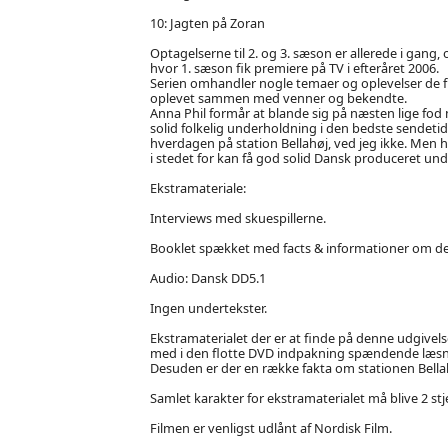
10: Jagten på Zoran
Optagelserne til 2. og 3. sæson er allerede i gang, 
hvor 1. sæson fik premiere på TV i efteråret 2006.
Serien omhandler nogle temaer og oplevelser de fles
oplevet sammen med venner og bekendte.
Anna Phil formår at blande sig på næsten lige fod
solid folkelig underholdning i den bedste sendetid 
hverdagen på station Bellahøj, ved jeg ikke. Men 
i stedet for kan få god solid Dansk produceret un
Ekstramateriale:
Interviews med skuespillerne.
Booklet spækket med facts & informationer om de
Audio: Dansk DD5.1
Ingen undertekster.
Ekstramaterialet der er at finde på denne udgivelse
med i den flotte DVD indpakning spændende læsning
Desuden er der en række fakta om stationen Bellah
Samlet karakter for ekstramaterialet må blive 2 stj
Filmen er venligst udlånt af Nordisk Film.