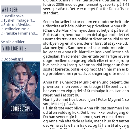
foråret 2006 med et gennemsnitligt seertal på 1.4
seere pr. afsnit. Dette er meget flot for Dansk Tv-se
standart.
Brasilianske Fil...
Tyskefilmdage, 1...
Serien fortæller historien om en moderne heltinde
Scificon Afvikle...
udfordres af både jobbet og privatlivet. Anna Pihl
Berlinalen Nr. 7...
(Charlotte Munk ) er nyuddannet betjent på Bella
Franske Filmmand...
Politistation, hvor hun er en del af gadebilledet i ét
Danmarks travleste politidistrikter. Anna Pihl er stri
Se alle artikler
storbyen og én af dem, der er først til at rykke ud,
alarmen lyder. Sammen med sine uniformerede
kolleger er Anna Pihl klar til at løse konflikterne på
gadeplan, hvad enten der er tale om farlige røverie
Dobbeltspil
opgør mellem uenige ægtefolk eller etniske grupper
hjælpes hjem i seng. Når Anna Pihl lægger uniform
søster, kæreste, bofælle og mor. Men når man er bet
og problemerne i privatlivet sniger sig ofte med in
Anna Pihl ( Charlotte Munk ) er en ung betjent, der
provinsen, men vender nu tilbage til København, h
har været en vigtig del af Kriminalpolitiet. Han 
røget ned i et sort hul.
Hun flytter ind hos bøssen Jan ( Peter Mygind ), s
søn, Mikkel, på 4 år.
På sin første vagt bliver Anna Pihl sat sammen i m
ud til en voldelig kok. Det bliver ikke første gang
Da han senere går helt amok, sætter de ind med en 
og Anna må efterlade Mikala, mens hun fortsætter 
det Anna at tale ham fra det, og få ham til at overg