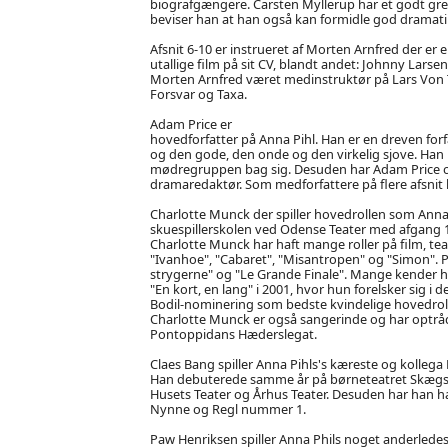
biografgængere. Carsten Myllerup har et godt greb
beviser han at han også kan formidle god dramatik
Afsnit 6-10 er instrueret af Morten Arnfred der er
utallige film på sit CV, blandt andet: Johnny Larse
Morten Arnfred været medinstruktør på Lars Von Tr
Forsvar og Taxa.
Adam Price er
hovedforfatter på Anna Pihl. Han er en dreven forfa
og den gode, den onde og den virkelig sjove. Han
mødregruppen bag sig. Desuden har Adam Price og
dramaredaktør. Som medforfattere på flere afsnit
Charlotte Munck der spiller hovedrollen som Anna
skuespillerskolen ved Odense Teater med afgang 199
Charlotte Munck har haft mange roller på film, teate
"Ivanhoe", "Cabaret", "Misantropen" og "Simon". P
strygerne" og "Le Grande Finale". Mange kender h
"En kort, en lang" i 2001, hvor hun forelsker sig 
Bodil-nominering som bedste kvindelige hovedrolle
Charlotte Munck er også sangerinde og har optrådt
Pontoppidans Hæderslegat.
Claes Bang spiller Anna Pihls's kæreste og kollega
Han debuterede samme år på børneteatret Skægspire
Husets Teater og Århus Teater. Desuden har han haft 
Nynne og Regl nummer 1.
Paw Henriksen spiller Anna Phils noget anderlede