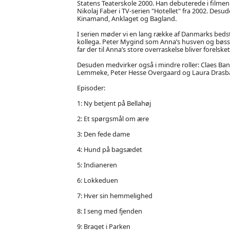
Statens Teaterskole 2000. Han debuterede i filmen 
Nikolaj Faber i TV-serien "Hotellet" fra 2002. Des
Kinamand, Anklaget og Bagland.
I serien møder vi en lang række af Danmarks bedste
kollega. Peter Mygind som Anna’s husven og bøsse.
far der til Anna’s store overraskelse bliver forelsk
Desuden medvirker også i mindre roller: Claes Bang,
Lemmeke, Peter Hesse Overgaard og Laura Drasb
Episoder:
1: Ny betjent på Bellahøj
2: Et spørgsmål om ære
3: Den fede dame
4: Hund på bagsædet
5: Indianeren
6: Lokkeduen
7: Hver sin hemmelighed
8: I seng med fjenden
9: Braget i Parken