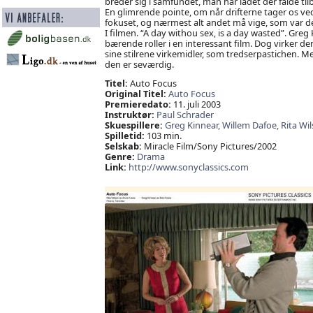
breder sig i samfundet, man har ladet der falde til
En glimrende pointe, om når drifterne tager os ve
fokuset, og nærmest alt andet må vige, som var de
I filmen. “A day withou sex, is a day wasted”. Greg
bærende roller i en interessant film. Dog virker den
sine stilrene virkemidler, som tredserpastichen. 
den er seværdig.
Titel:
Auto Focus
Original Titel:
Auto Focus
Premieredato:
11. juli 2003
Instruktør:
Paul Schrader
Skuespillere:
Greg Kinnear,
Willem Dafoe,
Rita Wi
Spilletid:
103 min.
Selskab:
Miracle Film/Sony Pictures/2002
Genre:
Drama
Link:
http://www.sonyclassics.com