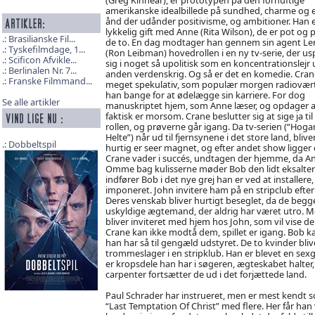
amerikanske idealbillede på sundhed, charme og 
ånd der udånder positivisme, og ambitioner. Han 
lykkelig gift med Anne (Rita Wilson), de er pot og
Brasilianske Fil...
de to. En dag modtager han gennem sin agent L
Tyskefilmdage, 1...
(Ron Leibman) hovedrollen i en ny tv-serie, der usp
Scificon Afvikle...
sig i noget så upolitisk som en koncentrationslejr
Berlinalen Nr. 7...
anden verdenskrig. Og så er det en komedie. Cran
Franske Filmmand...
meget spekulativ, som populær morgen radiovært
han bange for at ødelægge sin karriere. For dog
Se alle artikler
manuskriptet hjem, som Anne læser, og opdager a
faktisk er morsom. Crane beslutter sig at sige ja til
rollen, og prøverne går igang. Da tv-serien (“Hoga
Helte”) når ud til fjernsynene i det store land, blive
Dobbeltspil
hurtig er seer magnet, og efter andet show ligge
Crane vader i succés, undtagen der hjemme, da A
Omme bag kulisserne møder Bob den lidt eksalter
indfører Bob i det nye grej han er ved at installer
imponeret. John invitere ham på en stripclub efter
Deres venskab bliver hurtigt beseglet, da de begge
uskyldige ægtemand, der aldrig har været utro. Me
bliver inviteret med hjem hos John, som vil vise d
Crane kan ikke modtå dem, spillet er igang. Bob ka
han har så til gengæld udstyret. De to kvinder bliver
trommeslager i en stripklub. Han er blevet en sexg
er kropsdele han har i søgeren, ægteskabet halte
carpenter fortsætter de ud i det forjættede land.
Paul Schrader har instrueret, men er mest kendt so
“Last Temptation Of Christ” med flere. Her får han