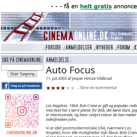
Auto Focus
11. juli 2003 af Jesper Hintze Vildbrad
Skriv en kommentar
Los Angelses. 1964. Bob Crane er gift og populær radi
men livet har s tørre planer for Bob, det kører bare, pi
er interesserede, og hans sexlyst vokser da han møder
videofreaken John.
Vi er idet postmodernistiske USA, nærmere Los
Angeles, hvor alle muligheder står åbne. Bob Cran
(Greg Kinnear), er prototypen på den fornuftige