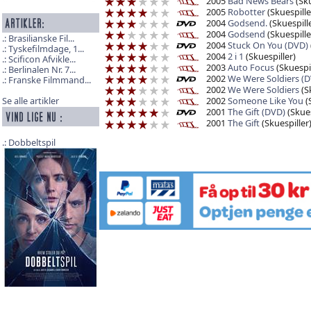
2005
Bad News Bears
(Sku
2005
Robotter
(Skuespille
2004
Godsend.
(Skuespille
2004
Godsend
(Skuespille
Brasilianske Fil...
2004
Stuck On You (DVD)
Tyskefilmdage, 1...
2004
2 i 1
(Skuespiller)
Scificon Afvikle...
2003
Auto Focus
(Skuespil
Berlinalen Nr. 7...
2002
We Were Soldiers (
Franske Filmmand...
2002
We Were Soldiers
(Sk
2002
Someone Like You
(
Se alle artikler
2001
The Gift (DVD)
(Skues
2001
The Gift
(Skuespiller
Dobbeltspil